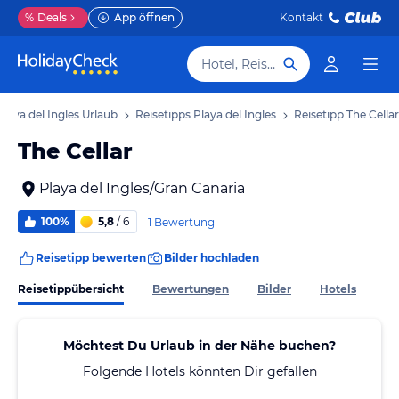
%
Deals
App öffnen
Kontakt
Hotel, Reiseziel
Playa del Ingles Urlaub
Reisetipps Playa del Ingles
Reisetipp The Cellar
The Cellar
Playa del Ingles/Gran Canaria
100%
5,8
/ 6
1 Bewertung
Reisetipp bewerten
Bilder hochladen
Reisetippübersicht
Bewertungen
Bilder
Hotels
Möchtest Du Urlaub in der Nähe buchen?
Folgende Hotels könnten Dir gefallen