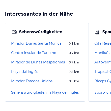
Interessantes in der Nähe
Sehenswürdigkeiten
Spor
Mirador Dunas Santa Mónica
Cita Reis
0,3
km
Centro Insular de Turismo
Monika's 
0,7
km
Mirador de Dunas Maspalomas
Autoverm
0,7
km
Playa del Inglés
Tropical-
0,8
km
Mirador Estados Unidos
Biceps 
0,9
km
Sehenswürdigkeiten in Playa del Ingles