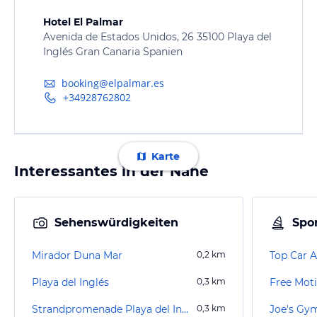
Hotel El Palmar
Avenida de Estados Unidos, 26 35100 Playa del
Inglés Gran Canaria Spanien
booking@elpalmar.es
+34928762802
Karte
Interessantes in der Nähe
Sehenswürdigkeiten
Spor
Mirador Duna Mar
0,2
km
Top Car A
Playa del Inglés
0,3
km
Free Mot
Strandpromenade Playa del Inglés
0,3
km
Joe's Gy