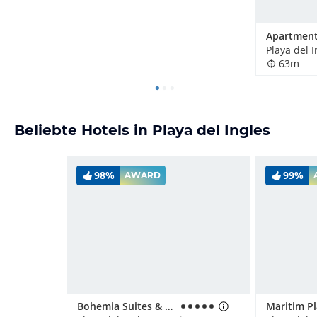
Playa del 
63m
Beliebte Hotels in Playa del Ingles
98%
99%
AWARD
Bohemia Suites & Spa - Adults only
Maritim P