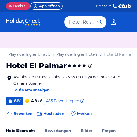
%
Deals
App öffnen
Kontakt
Hotel, Reiseziel
ub
Playa del Ingles Urlaub
Playa del Ingles Hotels
Hotel El Palmar
Hotel El Palmar
Avenida de Estados Unidos, 26 35100 Playa del Inglés Gran
Canaria Spanien
Auf Karte anzeigen
435
Bewertungen
81%
4,8
/ 6
Bewerten
Hochladen
Merken
Hotelübersicht
Bewertungen
Bilder
Fragen