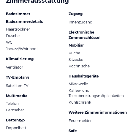
Zimmerausstattung
Badezimmer
Zugang
Badezimmerdetails
Innenzugang
Haartrockner
Elektronische
Dusche
Zimmerschlüssel
WC
Mobiliar
Jacuzzi/Whirlpool
Küche
Klimatisierung
Sitzecke
Kochnische
Ventilator
Haushaltsgeräte
TV-Empfang
Mikrowelle
Satelliten-TV
Kaffee- und
Multimedia
Teezubereitungsmöglichkeiten
Kühlschrank
Telefon
Fernseher
Weitere Zimmerinformationen
Bettentyp
Feuermelder
Doppelbett
Safe