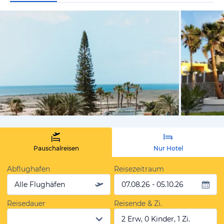
vom Hotelie
Pauschalreisen
Nur Hotel
Abflughafen
Reisezeitraum
Alle Flughäfen
07.08.26 - 05.10.26
Reisedauer
Reisende & Zi.
2 Erw, 0 Kinder, 1 Zi.