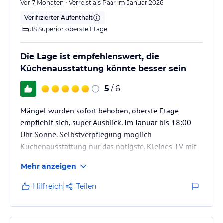
Vor 7 Monaten • Verreist als Paar im Januar 2026
Verifizierter Aufenthalt
JS Superior oberste Etage
Die Lage ist empfehlenswert, die
Küchenausstattung könnte besser sein
5
/ 6
Mängel wurden sofort behoben, oberste Etage
empfiehlt sich, super Ausblick. Im Januar bis 18:00
Uhr Sonne. Selbstverpflegung möglich
Küchenausstattung nur das nötigste. Kleines TV mit
4Deutschen Programmen. Safe kostet extra,
Mehr anzeigen
Strandtuch kostet bei Wechsel, Also im grossen und
ganzen ganz gut.
Hilfreich
Teilen