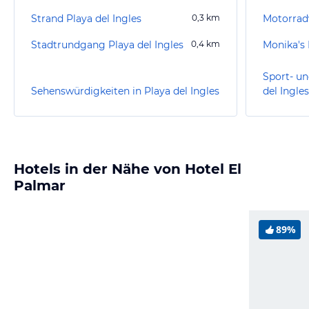
Strand Playa del Ingles
0,3
km
Motorradv
Stadtrundgang Playa del Ingles
0,4
km
Monika's 
Sport- un
Sehenswürdigkeiten in Playa del Ingles
del Ingles
Hotels in der Nähe von Hotel El
Palmar
89%