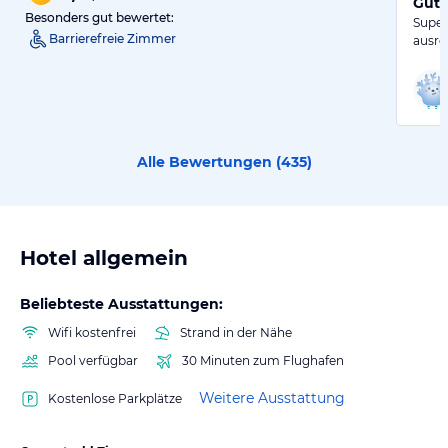
Gute
Besonders gut bewertet:
Super
Barrierefreie Zimmer
ausre
Alle Bewertungen (
435
)
Hotel allgemein
Beliebteste Ausstattungen:
Wifi kostenfrei
Strand in der Nähe
Pool verfügbar
30 Minuten zum Flughafen
Weitere Ausstattung
Kostenlose Parkplätze