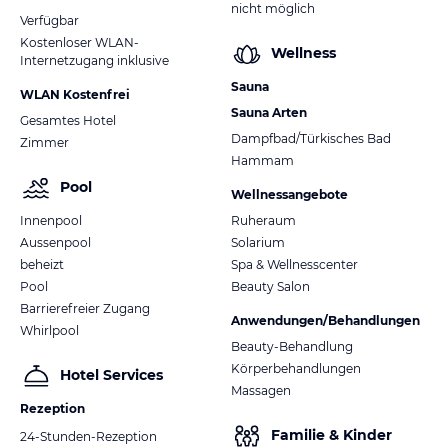
nicht möglich
Verfügbar
Kostenloser WLAN-
Wellness
Internetzugang inklusive
Sauna
WLAN Kostenfrei
Sauna Arten
Gesamtes Hotel
Dampfbad/Türkisches Bad
Zimmer
Hammam
Pool
Wellnessangebote
Innenpool
Ruheraum
Aussenpool
Solarium
beheizt
Spa & Wellnesscenter
Pool
Beauty Salon
Barrierefreier Zugang
Anwendungen/Behandlungen
Whirlpool
Beauty-Behandlung
Körperbehandlungen
Hotel Services
Massagen
Rezeption
Familie & Kinder
24-Stunden-Rezeption