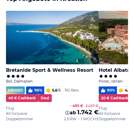
Bretanide Sport & Wellness Resort
Hotel Albatro
Bol, Dalmatien
Porec, Istrien
AWARD
96
%
5,6
/
6
90
%
4,9
/
6
912 Bew.
40 € Cashback
Deal
20 € Cashback
- 495 €
2.237 €
Flug
Flug
1.742 €
ab
All Inclusive
All Inclusive
Doppelzimmer
2 ERW. • 1 WOCHE
Doppelzimmer