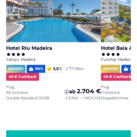
Hotel Riu Madeira
Hotel Baia Az
Caniço, Madeira
Funchal, Madeira
AWARD
96
%
5,5
/
6
AWARD
97
2.771 Bew.
40 € Cashback
40 € Cashback
Flug
Flug
2.704 €
ab
All Inclusive
Frühstück
Double Standard DDSB
2 ERW. • 1 WOCHE
Doppelzimmer