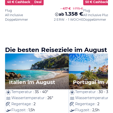
40 € Cashback
Deal
50 € Cashback
- 417 €
1.775 €
Flug
Flug
1.358 €
ab
All Inclusive
All Inclusive Plus
Doppelzimmer
2 ERW. • 1 WOCHE
Doppelzimmer
Die besten Reiseziele im August
Italien im August
Portugal im A
Temperatur :
35 - 40°
Temperatur :
30 - 35°
Wassertemperatur :
26°
Wassertemperatur :
Regentage :
2
Regentage :
2
Flugzeit :
1,5h
Flugzeit :
2,5h