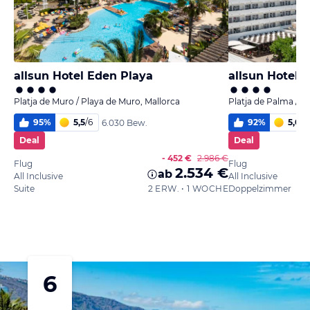
allsun Hotel Eden Playa
allsun Hotel K
Platja de Muro / Playa de Muro, Mallorca
Platja de Palma / P
95
%
5,5
/
6
92
%
5,0
/
6
6.030 Bew.
Deal
Deal
- 452 €
2.986 €
Flug
Flug
2.534 €
ab
All Inclusive
All Inclusive
Suite
2 ERW. • 1 WOCHE
Doppelzimmer
6