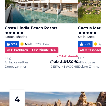
Costa Lindia Beach Resort
Cactus Mare -
Lardos, Rhodos
Stalis, Kreta
97
%
5,6
/
6
96
%
5,5
/
6
7.709 Bew.
20 € Cashback
Last Minute Deal
40 € Cashback
- 314 €
3.216 €
Flug
Flug
2.902 €
ab
All Inclusive Plus
All Inclusive
Doppelzimmer
2 ERW. • 1 WOCHE
4