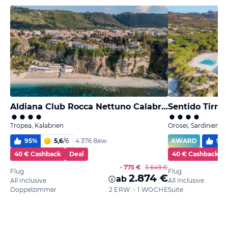
Aldiana Club Rocca Nettuno Calabria
Sentido Tirre
Tropea, Kalabrien
Orosei, Sardinien
95
%
5,6
/
6
AWARD
90
4.376 Bew.
40 € Cashback
Deal
40 € Cashback
- 775 €
3.649 €
Flug
Flug
2.874 €
ab
All Inclusive
All Inclusive
Doppelzimmer
2 ERW. • 1 WOCHE
Suite