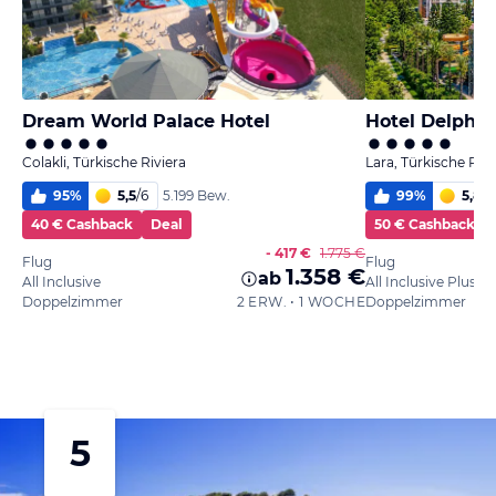
Dream World Palace Hotel
Hotel Delphin
Colakli, Türkische Riviera
Lara, Türkische Rivi
95
%
5,5
/
6
99
%
5,8
/
6
5.199 Bew.
40 € Cashback
Deal
50 € Cashback
- 417 €
1.775 €
Flug
Flug
1.358 €
ab
All Inclusive
All Inclusive Plus
Doppelzimmer
2 ERW. • 1 WOCHE
Doppelzimmer
5