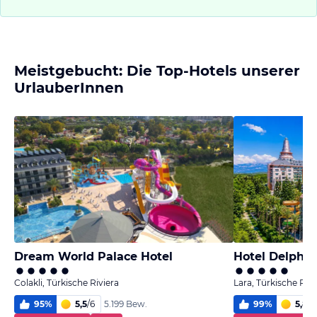
Meistgebucht: Die Top-Hotels unserer
UrlauberInnen
Dream World Palace Hotel
Hotel Delphin
Colakli, Türkische Riviera
Lara, Türkische Rivi
95
%
5,5
/
6
99
%
5,8
/
6
5.199 Bew.