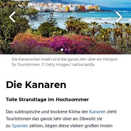
Die Kanarischen Inseln sind das ganze Jahr über ein Hotspot
für TouristInnen. © Getty Images / carloscastilla
Die Kanaren
Tolle Strandtage im Hochsommer
Das subtropische und trockene Klima der
Kanaren
zieht
TouristInnen das ganze Jahr über an. Obwohl sie
zu
Spanien
zählen, liegen diese sieben großen Inseln