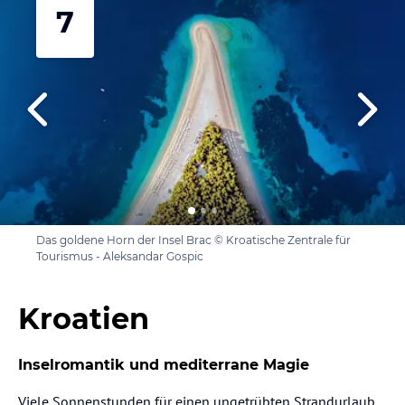
7
Das goldene Horn der Insel Brac © Kroatische Zentrale für
Tourismus - Aleksandar Gospic
Kroatien
Inselromantik und mediterrane Magie
Viele Sonnenstunden für einen ungetrübten Strandurlaub,