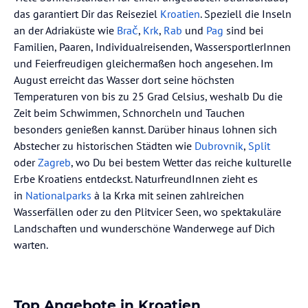
das garantiert Dir das Reiseziel
Kroatien
. Speziell die Inseln
an der Adriaküste wie
Brač
,
Krk
,
Rab
und
Pag
sind bei
Familien, Paaren, Individualreisenden, WassersportlerInnen
und Feierfreudigen gleichermaßen hoch angesehen. Im
August erreicht das Wasser dort seine höchsten
Temperaturen von bis zu 25 Grad Celsius, weshalb Du die
Zeit beim Schwimmen, Schnorcheln und Tauchen
besonders genießen kannst. Darüber hinaus lohnen sich
Abstecher zu historischen Städten wie
Dubrovnik
,
Split
oder
Zagreb
, wo Du bei bestem Wetter das reiche kulturelle
Erbe Kroatiens entdeckst. NaturfreundInnen zieht es
in
Nationalparks
à la Krka mit seinen zahlreichen
Wasserfällen oder zu den Plitvicer Seen, wo spektakuläre
Landschaften und wunderschöne Wanderwege auf Dich
warten.
Top Angebote in Kroatien