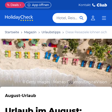
%
Deals
App öffnen
Kontakt
Hotel, Reiseziel
Startseite
Magazin
Urlaubstipps
Diese Reiseziele lohnen sich
©
Getty Images - Matteo Colombo/DigitalVision
August-Urlaub
Urlaub im August: