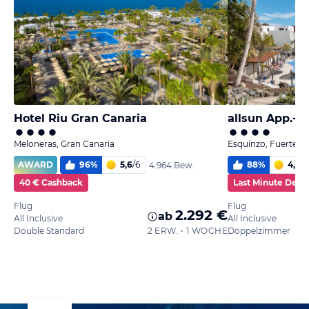
Hotel Riu Gran Canaria
allsun App.-H
Meloneras, Gran Canaria
Esquinzo, Fuerteve
AWARD
96
%
5,6
/
6
88
%
4,9
/
6
4.964 Bew.
40 € Cashback
Last Minute Deal
Flug
Flug
2.292 €
ab
All Inclusive
All Inclusive
Double Standard
2 ERW. • 1 WOCHE
Doppelzimmer