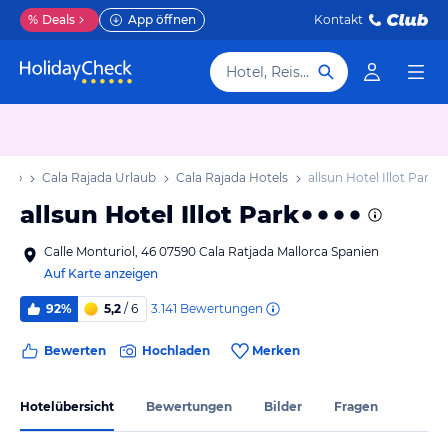
%
Deals
App öffnen
Kontakt
Hotel, Reiseziel
laub
Cala Rajada Urlaub
Cala Rajada Hotels
allsun Hotel Illot Park
allsun Hotel Illot Park
Calle Monturiol, 46 07590 Cala Ratjada Mallorca Spanien
Auf Karte anzeigen
3.141
Bewertungen
92%
5,2
/ 6
Bewerten
Hochladen
Merken
Hotelübersicht
Bewertungen
Bilder
Fragen