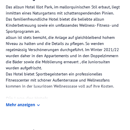
Das allsun Hotel Illot Park, im mallorquinischen Stil erbaut, liegt
inmitten eines Naturgartens mit schattenspendenden Pinien.
Das familienfreundliche Hotel bietet die beliebte allsun
Kinderbetreuung sowie ein umfassendes Wellness- Fitness- und
Sportprogramm an.
allsun ist stets bemüht, die Anlage auf gleichbleibend hohem
Niveau zu halten und die Details zu pflegen. So werden
regelmässig Verschönerungen durchgeführt. Im Winter 2021/22
wurden daher in den Appartements und in den Doppelzimmern
die Bäder sowie die Möblierung erneuert , die Juniorsuiten
wurden aufgefrischt.
Das Hotel bietet Sportbegeisterten ein professionelles
Fitnesscenter mit schöner Außenterrasse und Wellnessfans
kommen in der luxuriösen Wellnessoase voll auf ihre Kosten.
Die Lage des Hotels
Mehr anzeigen
Nur 250m trennen Sie von der Bucht Cala Lliteras. Den berühmten
und weitläufigen Sandstrand der Cala Agulla erreichen Sie nach
ca. 15 Gehminuten-oder mit dem kostenlosen Hotelshuttlebus.