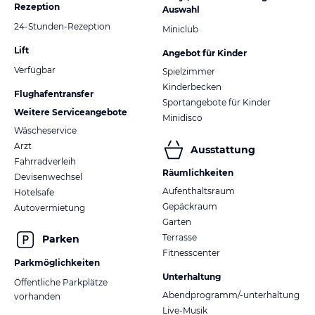
Rezeption
Auswahl
24-Stunden-Rezeption
Miniclub
Lift
Angebot für Kinder
Verfügbar
Spielzimmer
Kinderbecken
Flughafentransfer
Sportangebote für Kinder
Weitere Serviceangebote
Minidisco
Wäscheservice
Arzt
Ausstattung
Fahrradverleih
Räumlichkeiten
Devisenwechsel
Aufenthaltsraum
Hotelsafe
Gepäckraum
Autovermietung
Garten
Terrasse
Parken
Fitnesscenter
Parkmöglichkeiten
Unterhaltung
Öffentliche Parkplätze
Abendprogramm/-unterhaltung
vorhanden
Live-Musik