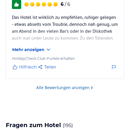
6
/ 6
Das Hotel ist wirklich zu empfehlen, ruhiger gelegen
- etwas abseits vom Trouble, dennoch nah genug, um
am Abend in den vielen Bar's oder in der Diskothek
auch mal unter Leute zu kommen. Zu den Stränden
ist es fußläufig auch nicht zu weit, hier wird sogar ein
Mehr anzeigen
Shuttle-Service zum Strand "Cala Agulla" angeboten.
Das Hotel ist modern gehalten, ebenso sind die
HolidayCheck Club-Punkte erhalten
Zimmer eingerichtet. Nach einem actiongeladenen
Hilfreich
Teilen
Tag, oder Ausflug, muss man auch keine Treppen
mehr steigen, um auf die Zimmer zu gelangen - hier
helfen 2…
Alle Bewertungen anzeigen
Fragen zum Hotel
(
195
)