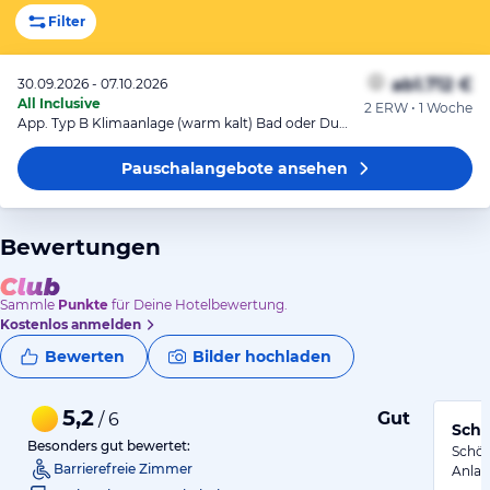
Filter
ab
1.712 €
30.09.2026 - 07.10.2026
All Inclusive
2 ERW • 1 Woche
App. Typ B Klimaanlage (warm kalt) Bad oder Dusche WC Balkon o. Terrasse
Pauschalangebote
ansehen
Bewertungen
Sammle
Punkte
für Deine Hotelbewertung.
Kostenlos anmelden
Bewerten
Bilder hochladen
5,2
Gut
/ 6
Schö
Besonders gut bewertet:
Schön
Barrierefreie Zimmer
Anlag