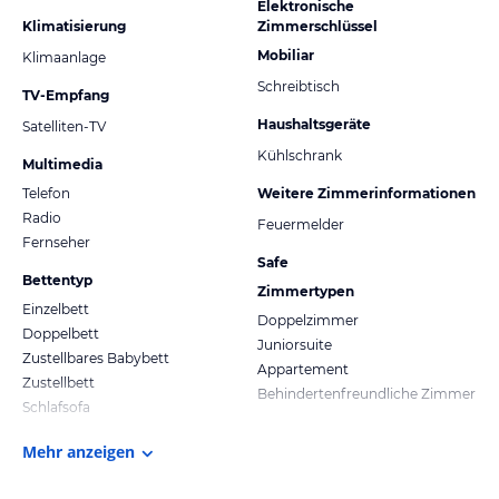
Elektronische
Klimatisierung
Zimmerschlüssel
Mobiliar
Klimaanlage
Schreibtisch
TV-Empfang
Haushaltsgeräte
Satelliten-TV
Kühlschrank
Multimedia
Telefon
Weitere Zimmerinformationen
Radio
Feuermelder
Fernseher
Safe
Bettentyp
Zimmertypen
Einzelbett
Doppelzimmer
Doppelbett
Juniorsuite
Zustellbares Babybett
Appartement
Zustellbett
Behindertenfreundliche Zimmer
Schlafsofa
Mehr anzeigen