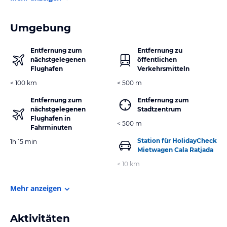
Umgebung
Entfernung zum
Entfernung zu
nächstgelegenen
öffentlichen
Flughafen
Verkehrsmitteln
< 100 km
< 500 m
Entfernung zum
Entfernung zum
nächstgelegenen
Stadtzentrum
Flughafen in
< 500 m
Fahrminuten
Station für HolidayCheck
1h 15 min
Mietwagen Cala Ratjada
< 10 km
Mehr anzeigen
Aktivitäten