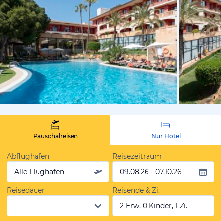
vom Hotelie
Pauschalreisen
Nur Hotel
Abflughafen
Reisezeitraum
Alle Flughäfen
09.08.26 - 07.10.26
Reisedauer
Reisende & Zi.
2 Erw, 0 Kinder, 1 Zi.