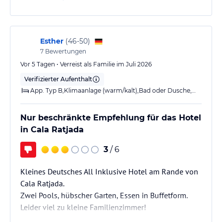
Entspannung pur genießen Sie im schönen Wellnessbereich mit
Sauna, Dampfbad und Ruhezone (innen) sowie Aussenterrasse.
Hallenbad mit integriertem Jacuzzi (in der Vor- und Nachsaison).
Esther
(
46-50
)
Gegen Gebühr sind verschiedene Entspannungs- und
7
Bewertungen
Sportmassagen sowie kosmetische Anwendungen buchbar.
Vor 5 Tagen • Verreist als Familie im Juli 2026
Basis WLAN inklusive.
Verifizierter Aufenthalt
App. Typ B,Klimaanlage (warm/kalt),Bad oder Dusche,WC,Balkon o. Terrasse
Hinweis:
Allgemeine und unverbindliche
Hoteliers-/Veranstalter-/Kataloginformationen. Alle Angaben
ohne Gewähr und ohne Prüfung durch HolidayCheck. Bitte
Nur beschränkte Empfehlung für das Hotel
lies vor der Buchung die verbindlichen
Angebotsdetails
des
in Cala Ratjada
jeweiligen Veranstalters.
3
/ 6
Kleines Deutsches All Inklusive Hotel am Rande von
Cala Ratjada.
Zwei Pools, hübscher Garten, Essen in Buffetform.
Leider viel zu kleine Familienzimmer!