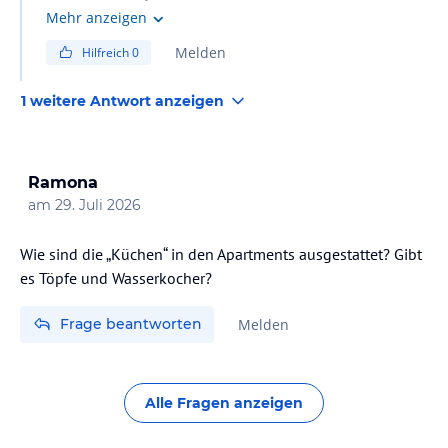
Rezeption fragt, kann man sogar einen Hochstuhl für's
Mehr anzeigen
Zimmer bekommen.
Melden
Hilfreich
0
1 weitere Antwort anzeigen
Ramona
am
29. Juli 2026
Wie sind die „Küchen“ in den Apartments ausgestattet? Gibt
es Töpfe und Wasserkocher?
Frage beantworten
Melden
Alle Fragen anzeigen