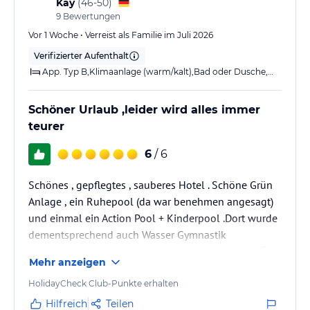
Kay
(
46-50
)
Showkochen zuschauen, wie sie aus frischen und besten Zutaten
9
Bewertungen
Ihr Essen zaubern.
Vor 1 Woche • Verreist als Familie im Juli 2026
Sport und Unterhaltung
Verifizierter Aufenthalt
Das Hotel bietet Sportbegeisterten ein professionelles
App. Typ B,Klimaanlage (warm/kalt),Bad oder Dusche,WC,Balkon o.
Fitnesscenter mit schöner Außenterrasse und Wellnessfans
kommen in der luxuriösen Wellnessoase voll auf ihre Kosten.
Schöner Urlaub ,leider wird alles immer
teurer
Das gut ausgestattete und klimatisiertes Fitnesscenter (ca. 170
qm) überzeugt mit hochwertigen Kardio- und
6
/ 6
Muskeltrainingsgeräten und einem umfangreichen Kursangebot.
Schönes , gepflegtes , sauberes Hotel . Schöne Grün
Unterhaltung finden unsere jüngsten Gäste im allsun Kids Club -
Anlage , ein Ruhepool (da war benehmen angesagt)
in 3 verschiedenenen Altersgruppen in den deutschen
und einmal ein Action Pool + Kinderpool .Dort wurde
Hauptferienzeiten.
Abends regelmässig Shows und abwechslungsreiches
dementsprechend auch Wasser Gymnastik
Unterhaltungsprogramm.
durchgeführt. Wir wären gerne länger geblieben 😭
Mehr anzeigen
😎.
Fahrradverleih (gegen Gebühr) im Hotel.
HolidayCheck Club-Punkte erhalten
Hilfreich
Teilen
Sonstige Einrichtungen und Services