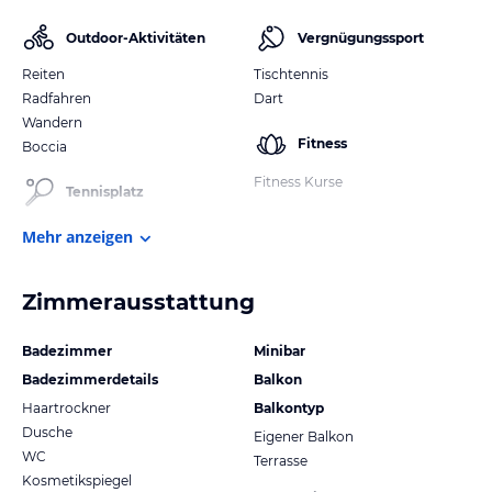
Outdoor-Aktivitäten
Vergnügungssport
Reiten
Tischtennis
Radfahren
Dart
Wandern
Fitness
Boccia
Fitness Kurse
Tennisplatz
Mehr anzeigen
Zimmerausstattung
Badezimmer
Minibar
Badezimmerdetails
Balkon
Haartrockner
Balkontyp
Dusche
Eigener Balkon
WC
Terrasse
Kosmetikspiegel