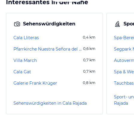
Interessantes in der Nähe
Sehenswürdigkeiten
Spor
Cala Lliteras
0,4
km
Pfarrkirche Nuestra Señora del Carmen
0,6
km
Segpark 
Villa March
0,7
km
Cala Gat
0,7
km
Spa & Wel
Galerie Frank Krüger
0,8
km
Sport- un
Sehenswürdigkeiten in Cala Rajada
Rajada