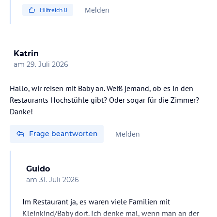
Die Sachen sind bei den Urlaubern zu unseren
Melden
Hilfreich
0
Zeitpunkt sehr gut angekommen und haben
geschmeckt 😋. (Waren viele Leute auf Lauerstellung
sind um die Snackbar gekreist ) 😂
Katrin
am
29. Juli 2026
Hallo, wir reisen mit Baby an. Weiß jemand, ob es in den
Restaurants Hochstühle gibt? Oder sogar für die Zimmer?
Danke!
Frage beantworten
Melden
Guido
am
31. Juli 2026
Im Restaurant ja, es waren viele Familien mit
Kleinkind/Baby dort. Ich denke mal, wenn man an der