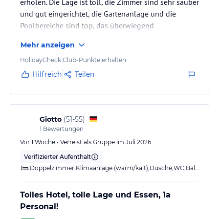
erholen. Die Lage ist toll, die Zimmer sind sehr sauber
und gut eingerichtet, die Gartenanlage und die
Poolbereiche sind top, das überwiegend
deutschsprechende Personal ist sehr freundlich und
Mehr anzeigen
hilfsbereit. Die Animation bietet ein gutes
Abendprogramm an und ist auch tagsüber sehr aktiv,
HolidayCheck Club-Punkte erhalten
jedoch nicht aufdringlich.
Hilfreich
Teilen
Giotto
(
51-55
)
1
Bewertungen
Vor 1 Woche • Verreist als Gruppe im Juli 2026
Verifizierter Aufenthalt
Doppelzimmer,Klimaanlage (warm/kalt),Dusche,WC,Balkon
Tolles Hotel, tolle Lage und Essen, 1a
Personal!