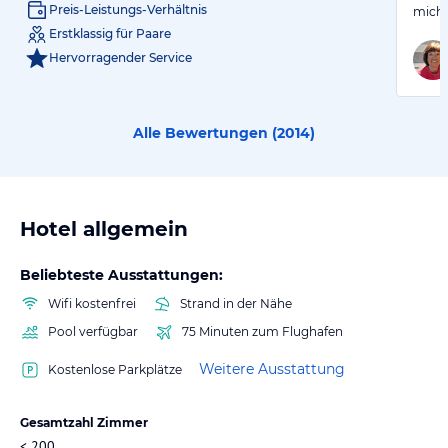
Preis-Leistungs-Verhältnis
mich 
Erstklassig für Paare
Hervorragender Service
Alle Bewertungen (
2014
)
Hotel allgemein
Beliebteste Ausstattungen:
Wifi kostenfrei
Strand in der Nähe
Pool verfügbar
75 Minuten zum Flughafen
Weitere Ausstattung
Kostenlose Parkplätze
Gesamtzahl Zimmer
< 200