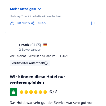
24-Stunden-Rezeption. Autovermietung. Touren und Ausflüge.
Kostenloses HQ Wiffi in der gesamten Anlage. Klimaanlage und
Mehr anzeigen
Klimatisierung in der gesamten Anlage. Buffet-Restaurant für
Frühstück und Abendessen, Snack-Bar. All dies mit ausgezeichneter
HolidayCheck Club-Punkte erhalten
Professionalität und Freundlichkeit des Personals. Das macht uns
Hilfreich
Teilen
zu einer der Anlagen mit dem höchsten Zufriedenheitsgrad und
dem besten Preis-Leistungs-Verhältnis in der Nähe.
Hinweis:
Allgemeine und unverbindliche
Frank
(
61-65
)
Hoteliers-/Veranstalter-/Kataloginformationen. Alle Angaben
2
Bewertungen
ohne Gewähr und ohne Prüfung durch HolidayCheck. Bitte
lies vor der Buchung die verbindlichen
Angebotsdetails
des
Vor 1 Monat • Verreist als Paar im Juli 2026
jeweiligen Veranstalters.
Verifizierter Aufenthalt
Wir können diese Hotel nur
weiterempfehlen
6
/ 6
Das Hotel war sehr gut der Service war sehr gut vor