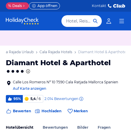
%
Deals
App öffnen
Kontakt
Hotel, Reiseziel
Cala Rajada Urlaub
Cala Rajada Hotels
Diamant Hotel & Aparthotel
Diamant Hotel & Aparthotel
Calle Los Romeros Nº 10 7590 Cala Ratjada Mallorca Spanien
Auf Karte anzeigen
2.014
Bewertungen
95%
5,4
/ 6
Bewerten
Hochladen
Merken
Hotelübersicht
Bewertungen
Bilder
Fragen