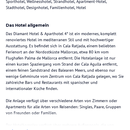
Sporthotel, Wellnesshotel, Strandhotel, Apartment-Hotel,
Stadthotel, Designhotel, Familienhotel, Hotel
Das Hotel allgemein
Das Diamant Hotel & Aparthotel 4* ist ein modernes, komplett
renoviertes Hotel im mediterranen Stil und mit hochwertiger
Ausstattung. Es befindet sich in Cala Ratjada, einem beliebten
Ferienort an der Nordostküste Mallorcas, etwa 80 km vom
Flughafen Palma de Mallorca entfernt. Die Hotelanlage ist nur
einen kurzen Spaziergang vom Strand der Cala Agulla entfernt,
einem feinen Sandstrand des Balearen Meers, und ebenso nur
wenige Gehminute vom Zentrum von Cala Ratjada gelegen, wo Sie
zahlreiche Bars und Restaurants mit spanischer und
internationaler Küche finden.
Die Anlage verfügt über verschiedene Arten von Zimmern oder
Apartments für alle Arten von Reisenden: Singles, Paare, Gruppen
von Freunden oder Familien.
Der Hotelkomplex verfügt über mehrere Außenpools, die von