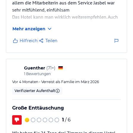
allem die Mitarbeiterin aus dem Service Jasbel war
sehr mitfühlend, einfühlsam
Das Hotel kann man wirklich weiterempfehlen. Auch
die Zimmer waren sehr gut und das Essen war auch
Mehr anzeigen
perfekt.
Hilfreich
Teilen
Guenther
(
71+
)
1
Bewertungen
Vor 4 Monaten • Verreist als Familie im März 2026
Verifizierter Aufenthalt
Große Enttäuschung
1
/ 6
Wir haben für 21 Tage drei Zimmer in diesem Hotel