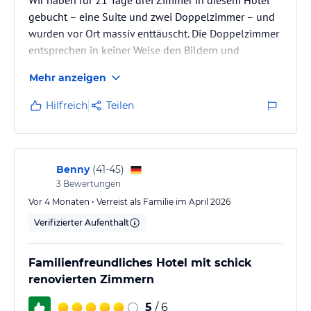
gebucht – eine Suite und zwei Doppelzimmer – und
wurden vor Ort massiv enttäuscht. Die Doppelzimmer
entsprechen in keiner Weise den Bildern und
Beschreibungen auf der Website des Hotels.
Mehr anzeigen
An der Rezeption wurde uns erklärt, dass wir
Hilfreich
Teilen
sogenannte „Economy“-Zimmer gebucht hätten, die
sich deutlich von den auf der Website gezeigten
Doppelzimmern unterscheiden. Besonders
problematisch: Diese Zimmer werden vom Hotel
Benny
(
41-45
)
selbst offenbar gar nicht angeboten, sondern…
3
Bewertungen
Vor 4 Monaten • Verreist als Familie im April 2026
Verifizierter Aufenthalt
Familienfreundliches Hotel mit schick
renovierten Zimmern
5
/ 6