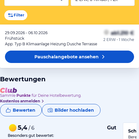
Filter
ab
1.210 €
29.09.2026 - 06.10.2026
Frühstück
2 ERW • 1 Woche
App. Typ B Klimaanlage Heizung Dusche Terrasse
Pauschalangebote
ansehen
Bewertungen
Sammle
Punkte
für Deine Hotelbewertung.
Kostenlos anmelden
Bewerten
Bilder hochladen
5,4
Gut
/ 6
Schö
Besonders gut bewertet:
Berei