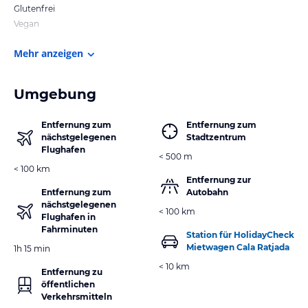
Glutenfrei
Vegan
Mehr anzeigen
Umgebung
Entfernung zum
Entfernung zum
nächstgelegenen
Stadtzentrum
Flughafen
< 500 m
< 100 km
Entfernung zur
Entfernung zum
Autobahn
nächstgelegenen
< 100 km
Flughafen in
Fahrminuten
Station für HolidayCheck
Mietwagen Cala Ratjada
1h 15 min
< 10 km
Entfernung zu
öffentlichen
Verkehrsmitteln