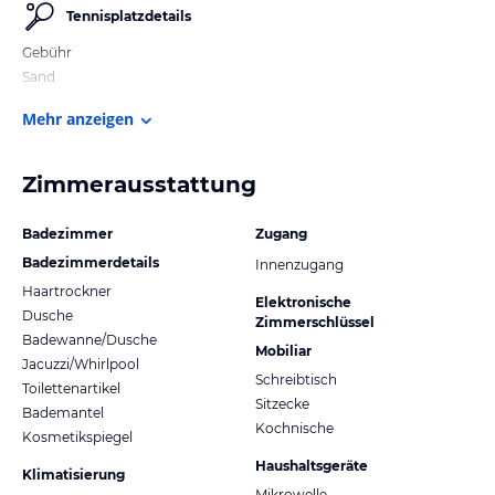
Tennisplatzdetails
Gebühr
Sand
Mehr anzeigen
Zimmerausstattung
Badezimmer
Zugang
Badezimmerdetails
Innenzugang
Haartrockner
Elektronische
Dusche
Zimmerschlüssel
Badewanne/Dusche
Mobiliar
Jacuzzi/Whirlpool
Schreibtisch
Toilettenartikel
Sitzecke
Bademantel
Kochnische
Kosmetikspiegel
Haushaltsgeräte
Klimatisierung
Mikrowelle