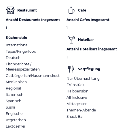
Restaurant
Cafe
Anzahl Restaurants insgesamt
Anzahl Cafes insgesamt
1
1
Küchenstile
Hotelbar
International
Anzahl Hotelbars insgesamt
Tapas/Fingerfood
1
Deutsch
Fischgerichte /
Verpflegung
Meeresspezialitäten
Gutbürgerlich/Hausmannskost
Nur Übernachtung
Mexikanisch
Frühstück
Regional
Halbpension
Italienisch
All Inclusive
Spanisch
Mittagessen
Sushi
Themen-Abende
Englische
Snack Bar
Vegetarisch
Laktosefrei