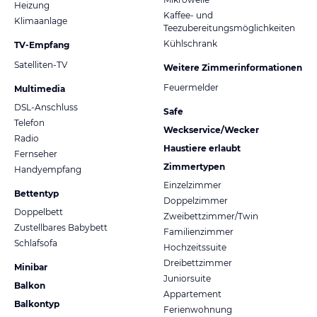
Heizung
Kaffee- und
Klimaanlage
Teezubereitungsmöglichkeiten
Kühlschrank
TV-Empfang
Satelliten-TV
Weitere Zimmerinformationen
Feuermelder
Multimedia
DSL-Anschluss
Safe
Telefon
Weckservice/Wecker
Radio
Haustiere erlaubt
Fernseher
Zimmertypen
Handyempfang
Einzelzimmer
Bettentyp
Doppelzimmer
Doppelbett
Zweibettzimmer/Twin
Zustellbares Babybett
Familienzimmer
Schlafsofa
Hochzeitssuite
Dreibettzimmer
Minibar
Juniorsuite
Balkon
Appartement
Balkontyp
Ferienwohnung