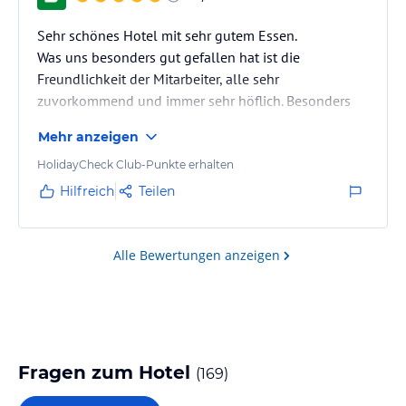
Sehr schönes Hotel mit sehr gutem Essen.
Was uns besonders gut gefallen hat ist die
Freundlichkeit der Mitarbeiter, alle sehr
zuvorkommend und immer sehr höflich. Besonders
der Bademeister, immer ein Lächeln im Gesicht und
Mehr anzeigen
sehr hilfsbereit. Wir waren als Familie dort und
fühlten uns sehr wohl.
HolidayCheck Club-Punkte erhalten
Bei der Buchung darauf achten dass man im
Hilfreich
Teilen
Hauptgebäude untergebracht ist. Diese Zimmer sind
renoviert und sehr schick. Außer die Economy Zimmer
sowie im Nebengebäude leider noch die alten
Alle Bewertungen anzeigen
Zimmer, sauber aber nicht mehr so…
Fragen zum Hotel
(
169
)