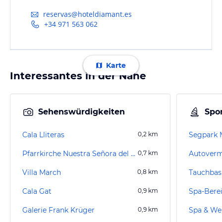
reservas@hoteldiamant.es
+34 971 563 062
Karte
Interessantes in der Nähe
Sehenswürdigkeiten
Spor
Cala Lliteras
0,2
km
Segpark 
Pfarrkirche Nuestra Señora del Carmen
0,7
km
Villa March
0,8
km
Cala Gat
0,9
km
Galerie Frank Krüger
0,9
km
Spa & Wel