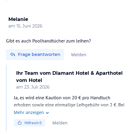
Melanie
am
15. Juni 2026
Gibt es auch Poolhandtücher zum leihen?
Frage beantworten
Melden
Ihr Team vom Diamant Hotel & Aparthotel
vom Hotel
am
23. Juli 2026
Ja, es wird eine Kaution von 20 € pro Handtuch
erhoben sowie eine einmalige Leihgebühr von 2 €. Bei
jedem Handtuchwechsel fällt erneut eine Gebühr von 2
Mehr anzeigen
€ an.
Melden
Hilfreich
0