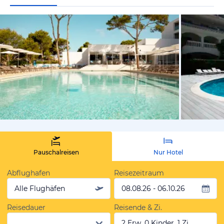
vom Hotelie
Pauschalreisen
Nur Hotel
Abflughafen
Reisezeitraum
Alle Flughäfen
08.08.26 - 06.10.26
Reisedauer
Reisende & Zi.
2 Erw, 0 Kinder, 1 Zi.