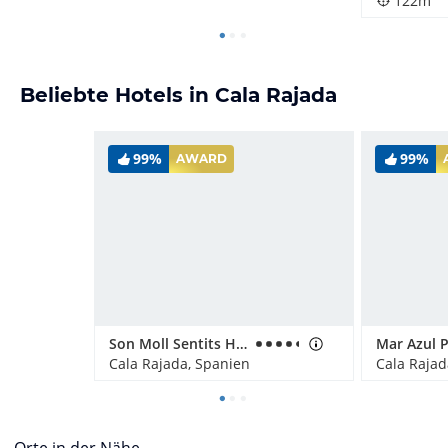
122m
Beliebte Hotels in Cala Rajada
99%
99%
AWARD
Son Moll Sentits Hotel & Spa
Cala Rajada, Spanien
Cala Rajad
Orte in der Nähe