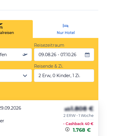
lreisen
Nur Hotel
Reisezeitraum
äfen
09.08.26 - 07.10.26
Reisende & Zi.
2 Erw, 0 Kinder, 1 Zi.
1.808 €
29.09.2026
ab
2 ERW • 1 Woche
er
- Cashback
40 €
1.768 €