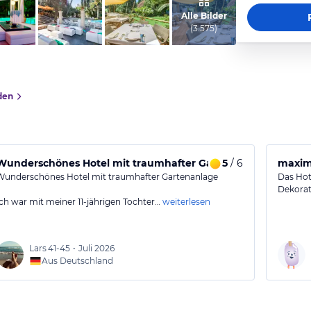
von Sabine, September 2012
Alle Bilder
(
3.575
)
den
Wunderschönes Hotel mit traumhafter Gartenanlage
5
/ 6
maxim
Wunderschönes Hotel mit traumhafter Gartenanlage
Das Hote
Dekorat
Ich war mit meiner 11-jährigen Tochter…
weiterlesen
Lars
41-45
•
Juli 2026
Aus Deutschland