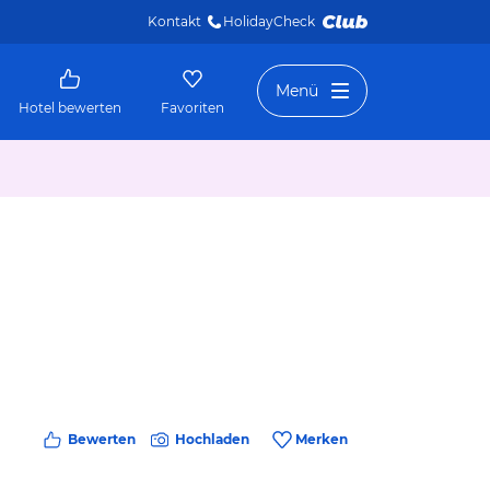
Kontakt
HolidayCheck 
Menü
Hotel bewerten
Favoriten
Bewerten
Hochladen
Merken