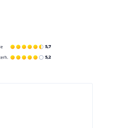
ie
5,7
terh.
5,2