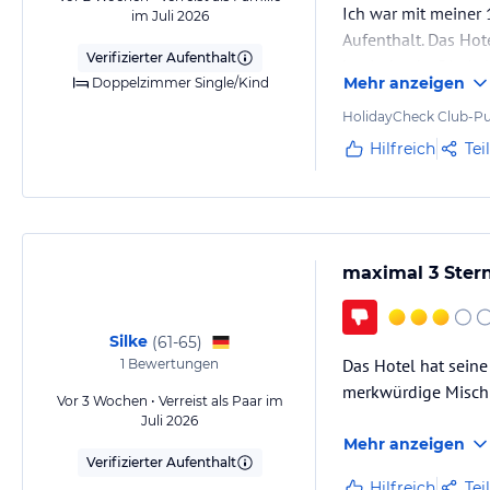
Ich war mit meiner
im Juli 2026
Gewähr und ohne Prüfung durch HolidayCheck. Bitte lies vor der B
Aufenthalt. Das Hot
jeweiligen Veranstalters.
Verifizierter Aufenthalt
beeindruckt. Die An
Mehr anzeigen
Doppelzimmer Single/Kind
umgeben. Dadurch w
natürlichen Charme.
HolidayCheck Club-Pu
Hilfreich
Tei
maximal 3 Ster
Silke
(
61-65
)
Das Hotel hat seine
1
Bewertungen
merkwürdige Mischu
Vor 3 Wochen • Verreist als Paar im
Juli 2026
Mehr anzeigen
Verifizierter Aufenthalt
Hilfreich
Tei