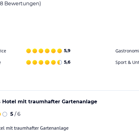
38
Bewertungen)
16.00 Uhr ist Essen "A la card" möglich (nicht
zum Abschalten ein. Hier steht den
agen erhältlich. Als sportliche Aktivitäten
 Bogenschießen an. Billard und Tennis ist
ice
5,9
Gastronom
n. Überdies wird in der näheren Umgebung des
e
5,6
Sport & Un
e Bar, ein Restaurant sowie ein Konferenzraum
ice sowie Weckdienst. Sie finden Gratis-
n. Sollten Sie nach 21.00 Uhr (bei Buchung von
Hotel mit traumhafter Gartenanlage
en, bereiten wir auf Ihre Bestellung hin ein
5
/ 6
 spätestens 20.00 Uhr bescheid geben. Bei
l mit traumhafter Gartenanlage
ataloginformationen. Alle Angaben ohne