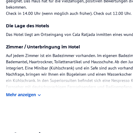
geeignet. Das Haus hat für die vielzähligen, positiven Bewertungen d
bekommen.
Check in 14.00 Uhr (wenn möglich auch früher). Check out 12.00 Uhr.
Die Lage des Hotels
Das Hotel liegt am Ortseingang von Cala Ratjada inmitten eines wun
Zimmer / Unterbringung im Hotel
Auf jedem Zimmer ist ein Badezimmer vorhanden. Im eigenen Badezi
Bademantel, Haartrockner, Toilettenartikel und Hausschuhe. Ab den J
integriert. Eine Minibar (Kühlschrank) und ein Safe sind auch vorhand
Nachfrage, bringen wir Ihnen ein Bügeleisen und einen Wasserkocher 
ein Kühlschrank. In den Superiorsuiten befindet sich eine Nespresso 
Fernseher mit deutschsprachigen Fernsehsendern und Radioempfang.
Mehr anzeigen
Gastronomie im Hotel
Das Hotel verfügt über ein Restaurant mit Tischen im Innen- und Auße
Frühstück, sowie das Abendessen in Buffetform eingenommen wird. Öff
Abendessen: 18.30 Uhr - 21.30 Uhr. Gäste ohne Halbpension können 
Es wird gebeten zum Abendessen in angemessener Kleidung (Herren m
erscheinen.