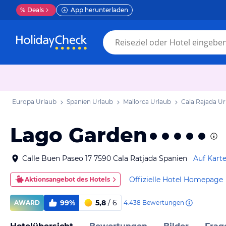
%
Deals
App herunterladen
Europa Urlaub
Spanien Urlaub
Mallorca Urlaub
Cala Rajada Ur
Lago Garden
Calle Buen Paseo 17 7590 Cala Ratjada Spanien
Auf Kart
Offizielle Hotel Homepage
Aktionsangebot des Hotels
99%
5,8
/ 6
4.438
Bewertungen
AWARD