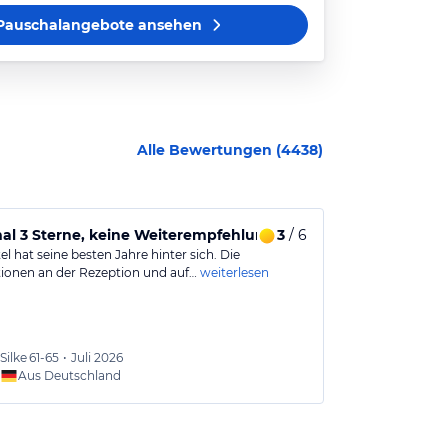
Pauschalangebote
ansehen
Alle Bewertungen (
4438
)
al 3 Sterne, keine Weiterempfehlung
3
/ 6
Ein Traum
l hat seine besten Jahre hinter sich. Die
Traumurlaub a
ionen an der Rezeption und auf…
weiterlesen
Das Hotel biete
weiterlesen
Silke
61-65
•
Juli 2026
Britta
6
Aus Deutschland
Aus