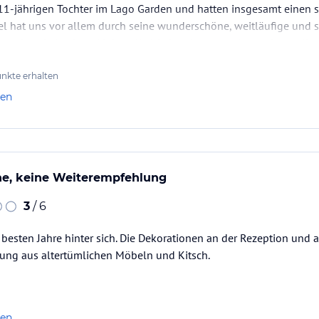
 11-jährigen Tochter im Lago Garden und hatten insgesamt einen
uchung die verbindlichen
Angebotsdetails
des
el hat uns vor allem durch seine wunderschöne, weitläufige und 
lage ist wie in einen kleinen Wald eingebettet und von einer tol
irkt das Hotel nicht wie ein moderner Betonkomplex, sondern ha
 Die vielen…
nkte erhalten
len
ne, keine Weiterempfehlung
3
/ 6
 besten Jahre hinter sich. Die Dekorationen an der Rezeption und
ng aus altertümlichen Möbeln und Kitsch.
len