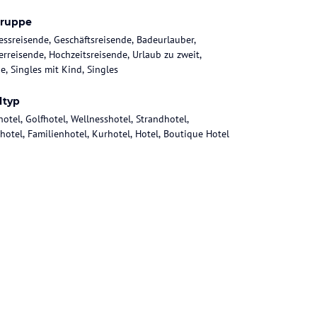
gruppe
essreisende, Geschäftsreisende, Badeurlauber,
rreisende, Hochzeitsreisende, Urlaub zu zweit,
e, Singles mit Kind, Singles
ltyp
hotel, Golfhotel, Wellnesshotel, Strandhotel,
hotel, Familienhotel, Kurhotel, Hotel, Boutique Hotel