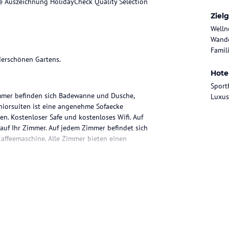
ie Auszeichnung HolidayCheck Quality Selection
Ziel
Welln
Wande
Famili
derschönen Gartens.
Hote
Sport
mmer befinden sich Badewanne und Dusche,
Luxus
uniorsuiten ist eine angenehme Sofaecke
en. Kostenloser Safe und kostenloses Wifi. Auf
auf Ihr Zimmer. Auf jedem Zimmer befindet sich
Kaffeemaschine. Alle Zimmer bieten einen
nbereich (freie Tischwahl), in welchem das
nungszeiten: Frühstück 8.00 Uhr - 10.30 Uhr.
das Abendessen im Restaurant zubuchen.
it langer Hose und keinem Trägershirt) zu