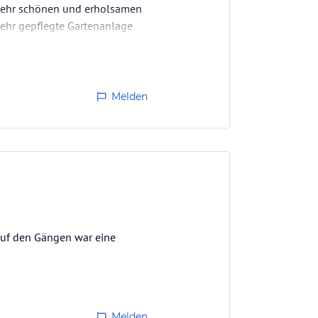
 sehr schönen und erholsamen
sehr gepflegte Gartenanlage
len, gewachsenen Vegetation
t einen ganz besonderen,
Melden
 auf den Gängen war eine
Melden