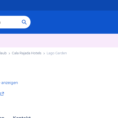
laub
Cala Rajada Hotels
Lago Garden
e anzeigen