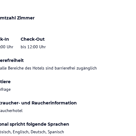
mtzahl Zimmer
k-In
Check-Out
:00 Uhr
bis 12:00 Uhr
erefreiheit
 alle Bereiche des Hotels sind barrierefrei zugänglich
tiere
nfrage
traucher- und Raucherinformation
raucherhotel
onal spricht folgende Sprachen
ösisch, Englisch, Deutsch, Spanisch