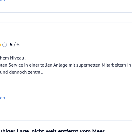
5
/ 6
hem Niveau .
sten Service in einer tollen Anlage mit supernetten Mitarbeitern in
 und dennoch zentral.
len
uhiger Lage, nicht weit entfernt vom Meer