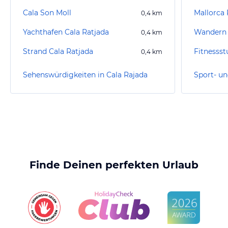
Cala Son Moll
Mallorca 
0,4
km
Yachthafen Cala Ratjada
Wandern 
0,4
km
Strand Cala Ratjada
Fitnesss
0,4
km
Sehenswürdigkeiten in Cala Rajada
Finde Deinen perfekten Urlaub