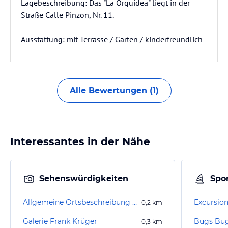
Lagebeschreibung: Das "La Orquidea" liegt in der
Straße Calle Pinzon, Nr. 11.
Ausstattung: mit Terrasse / Garten / kinderfreundlich
Alle Bewertungen (1)
Interessantes in der Nähe
Sehenswürdigkeiten
Spor
Allgemeine Ortsbeschreibung Cala Ratjada
Excursion
0,2
km
Galerie Frank Krüger
Bugs Bug
0,3
km