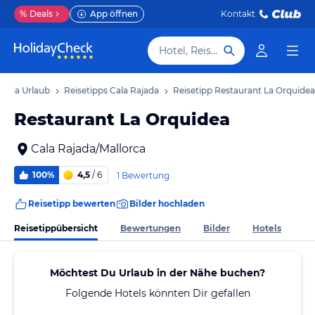
%
Deals
App öffnen
Kontakt
Hotel, Reiseziel
ajada Urlaub
Reisetipps Cala Rajada
Reisetipp Restaurant La Orquidea
Restaurant La Orquidea
Cala Rajada/Mallorca
100%
4,5
/ 6
1 Bewertung
Reisetipp bewerten
Bilder hochladen
Reisetippübersicht
Bewertungen
Bilder
Hotels
Möchtest Du Urlaub in der Nähe buchen?
Folgende Hotels könnten Dir gefallen