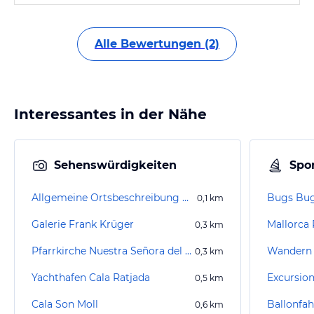
Alle Bewertungen (2)
Interessantes in der Nähe
Sehenswürdigkeiten
Spor
Allgemeine Ortsbeschreibung Cala Ratjada
Bugs Bug
0,1
km
Galerie Frank Krüger
Mallorca 
0,3
km
Pfarrkirche Nuestra Señora del Carmen
Wandern 
0,3
km
Yachthafen Cala Ratjada
Excursion
0,5
km
Cala Son Moll
0,6
km