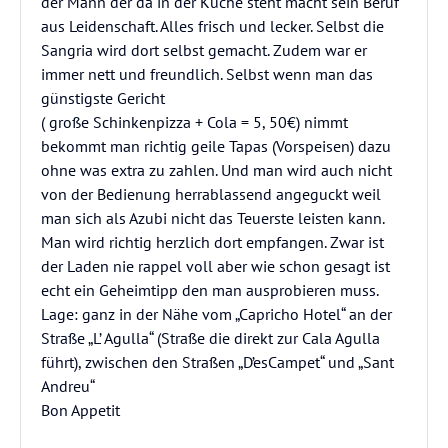
der Mann der da in der Küche steht macht sein Beruf
aus Leidenschaft. Alles frisch und lecker. Selbst die
Sangria wird dort selbst gemacht. Zudem war er
immer nett und freundlich. Selbst wenn man das
günstigste Gericht
( große Schinkenpizza + Cola = 5, 50€) nimmt
bekommt man richtig geile Tapas (Vorspeisen) dazu
ohne was extra zu zahlen. Und man wird auch nicht
von der Bedienung herrablassend angeguckt weil
man sich als Azubi nicht das Teuerste leisten kann.
Man wird richtig herzlich dort empfangen. Zwar ist
der Laden nie rappel voll aber wie schon gesagt ist
echt ein Geheimtipp den man ausprobieren muss.
Lage: ganz in der Nähe vom „Capricho Hotel“ an der
Straße „L’ Agulla“ (Straße die direkt zur Cala Agulla
führt), zwischen den Straßen „D’esCampet“ und „Sant
Andreu“
Bon Appetit