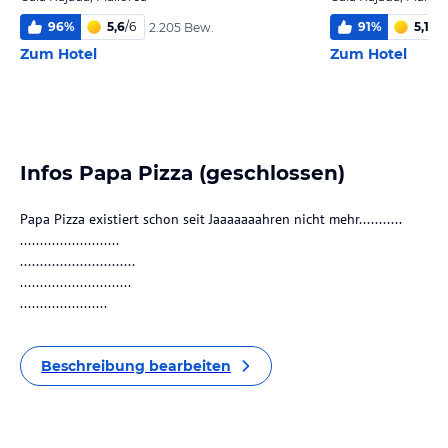
96
%
5,6
/
6
91
%
5,1
/
6
2.205 Bew.
Zum Hotel
Zum Hotel
Infos Papa Pizza (geschlossen)
Papa Pizza existiert schon seit Jaaaaaaahren nicht mehr...........
.........................
.............................
............................
......................
Beschreibung bearbeiten