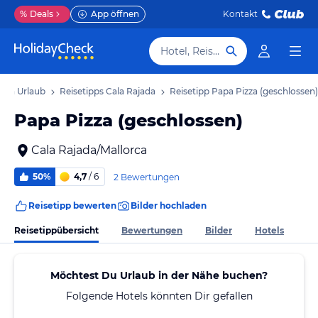
%
Deals
App öffnen
Kontakt
Hotel, Reiseziel
jada Urlaub
Reisetipps Cala Rajada
Reisetipp Papa Pizza (geschlossen)
Papa Pizza (geschlossen)
Cala Rajada/Mallorca
50%
4,7
/ 6
2 Bewertungen
Reisetipp bewerten
Bilder hochladen
Reisetippübersicht
Bewertungen
Bilder
Hotels
Möchtest Du Urlaub in der Nähe buchen?
Folgende Hotels könnten Dir gefallen