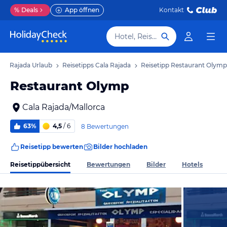
%
Deals
App öffnen
Kontakt
Hotel, Reiseziel
ala Rajada Urlaub
Reisetipps Cala Rajada
Reisetipp Restaurant Olymp
Restaurant Olymp
Cala Rajada/Mallorca
63%
4,5
/ 6
8 Bewertungen
Reisetipp bewerten
Bilder hochladen
Reisetippübersicht
Bewertungen
Bilder
Hotels