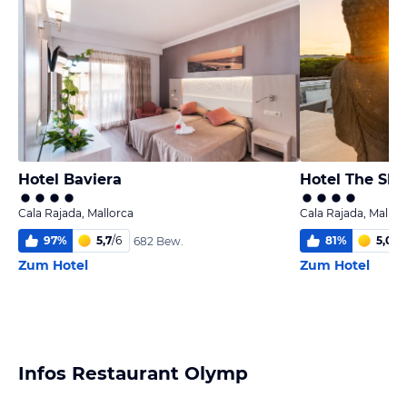
Hotel Baviera
Hotel The Sky
Cala Rajada, Mallorca
Cala Rajada, Mallor
97
%
5,7
/
6
81
%
5,0
/
6
682 Bew.
Zum Hotel
Zum Hotel
Infos Restaurant Olymp