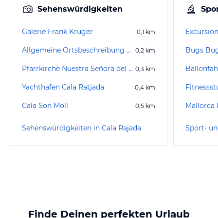
Sehenswürdigkeiten
Spor
Galerie Frank Krüger
Excursion
0,1
km
Allgemeine Ortsbeschreibung Cala Ratjada
Bugs Bug
0,2
km
Pfarrkirche Nuestra Señora del Carmen
0,3
km
Yachthafen Cala Ratjada
Fitnesss
0,4
km
Cala Son Moll
Mallorca 
0,5
km
Sehenswürdigkeiten in Cala Rajada
Finde Deinen perfekten Urlaub