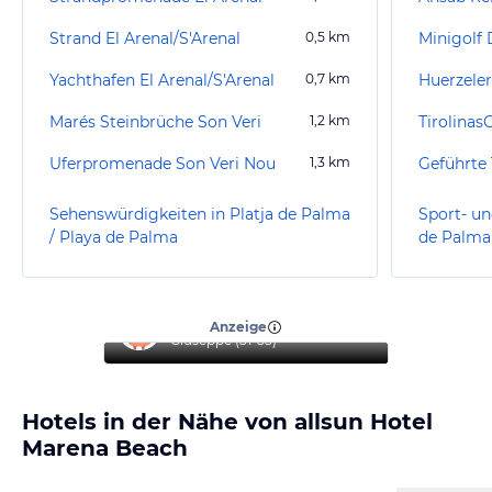
Strand El Arenal/S'Arenal
0,5
km
Minigolf
Yachthafen El Arenal/S'Arenal
0,7
km
Marés Steinbrüche Son Veri
1,2
km
Uferpromenade Son Veri Nou
1,3
km
Sehenswürdigkeiten in Platja de Palma
Sport- un
/ Playa de Palma
de Palma
“
Top Hotel
”
Anzeige
Giuseppe
(
51-55
)
Hotels in der Nähe von allsun Hotel
Marena Beach