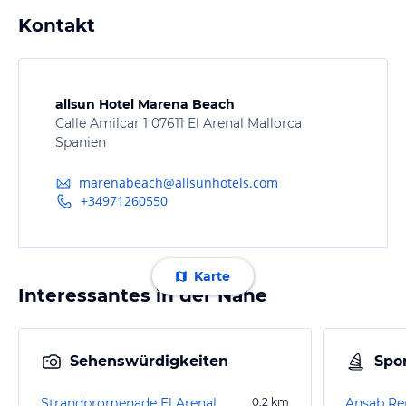
Kontakt
allsun Hotel Marena Beach
Calle Amilcar 1 07611 El Arenal Mallorca
Spanien
marenabeach@allsunhotels.com
+34971260550
Karte
Interessantes in der Nähe
Sehenswürdigkeiten
Spor
Strandpromenade El Arenal
0,2
km
Ansab Re