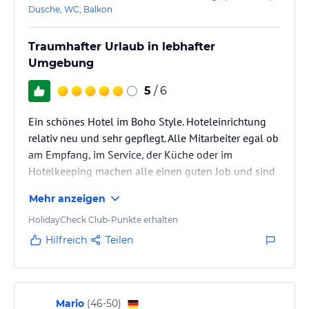
Dusche, WC, Balkon
Wellnessbereich (ca. 180qm, ab 16 Jahren) - ausgestattet mit einer
Sauna , einem Dampfbad und einem Ruheraum.
Traumhafter Urlaub in lebhafter
Sonstige Einrichtungen und Services
Umgebung
Lassen Sie sich verwöhnen in unserer Bistrobar mit Meerblick, auf
5
/ 6
unserer Chill-out Terrasse im 4. Stock mit Balibetten - oder im
schönen Wellnessbereich !
Ein schönes Hotel im Boho Style. Hoteleinrichtung
Hinweis:
Allgemeine und unverbindliche
relativ neu und sehr gepflegt. Alle Mitarbeiter egal ob
Hoteliers-/Veranstalter-/Kataloginformationen. Alle Angaben
am Empfang, im Service, der Küche oder im
ohne Gewähr und ohne Prüfung durch HolidayCheck. Bitte
Hotelkeeping machen alle einen guten Job und sind
lies vor der Buchung die verbindlichen
Angebotsdetails
des
durchwegs nett und freundlich.
jeweiligen Veranstalters.
Mehr anzeigen
HolidayCheck Club-Punkte erhalten
Hilfreich
Teilen
Mario
(
46-50
)