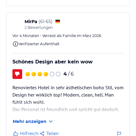
MirPa
(
61-65
)
2
Bewertungen
Vor 4 Monaten • Verreist als Familie im März 2026
Verifizierter Aufenthalt
Schönes Design aber kein wow
4
/ 6
Renoviertes Hotel in sehr ästhetischen boho Stil, vom
Design her wirklich top! Modern, clean, hell. Man
fühlt sich wohl.
Das Personal ist freundlich und spricht gut deutsch.
Am Anfang des berühmten „Ballermanns“ gelegen mit
Mehr anzeigen
guter Busverbindung direkt vor der Türe direkt nach
Palma.
Hilfreich
Teilen