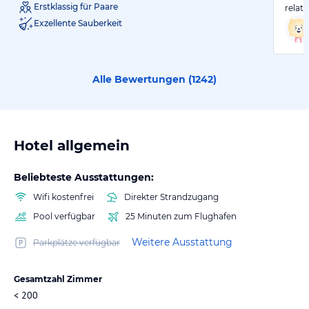
Erstklassig für Paare
relati
Exzellente Sauberkeit
Alle Bewertungen (
1242
)
Hotel allgemein
Beliebteste Ausstattungen:
Wifi kostenfrei
Direkter Strandzugang
Pool verfügbar
25 Minuten zum Flughafen
Weitere Ausstattung
Parkplätze verfügbar
Gesamtzahl Zimmer
< 200