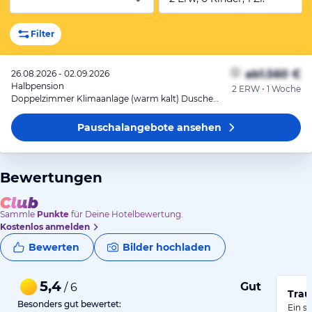
Filter
ab
1.560 €
26.08.2026 - 02.09.2026
Halbpension
2 ERW • 1 Woche
Doppelzimmer Klimaanlage (warm kalt) Dusche WC Balkon
Pauschalangebote
ansehen
Bewertungen
Sammle
Punkte
für Deine Hotelbewertung.
Kostenlos anmelden
Bewerten
Bilder hochladen
5,4
Gut
/ 6
Trau
Besonders gut bewertet:
Ein s