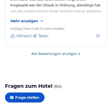
Insgesamt war der Urlaub in Ordnung, allerdings hat
uns das andere Allsun Hotel deutlich besser gefallen.
Mehr anzeigen
Der erste Eindruck war leider schon beim Check-in
nicht besonders gut. Obwohl wir früh ankamen und
HolidayCheck Club-Punkte erhalten
das Zimmer verständlicherweise erst ab 14 Uhr
Hilfreich
Teilen
bezugsfertig war, bekamen wir direkt den Satz zu
hören: „Sie sind bei uns erst ab 14 Uhr Gäste.“
Deshalb durften wir das zu diesem Zeitpunkt noch
Alle Bewertungen anzeigen
geöffnete…
Fragen zum Hotel
(
64
)
Frage stellen