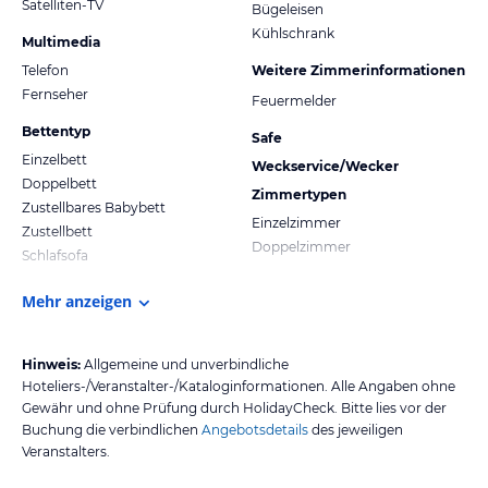
Satelliten-TV
Bügeleisen
Kühlschrank
Multimedia
Telefon
Weitere Zimmerinformationen
Fernseher
Feuermelder
Bettentyp
Safe
Einzelbett
Weckservice/Wecker
Doppelbett
Zimmertypen
Zustellbares Babybett
Einzelzimmer
Zustellbett
Doppelzimmer
Schlafsofa
Mehr anzeigen
Hinweis:
Allgemeine und unverbindliche
Hoteliers-/Veranstalter-/Kataloginformationen. Alle Angaben ohne
Gewähr und ohne Prüfung durch HolidayCheck. Bitte lies vor der
Buchung die verbindlichen
Angebotsdetails
des jeweiligen
Veranstalters.