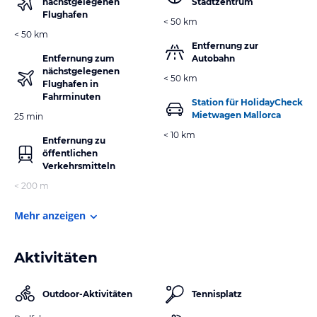
nächstgelegenen
Stadtzentrum
Flughafen
< 50 km
< 50 km
Entfernung zur
Entfernung zum
Autobahn
nächstgelegenen
< 50 km
Flughafen in
Fahrminuten
Station für HolidayCheck
Mietwagen Mallorca
25 min
< 10 km
Entfernung zu
öffentlichen
Verkehrsmitteln
< 200 m
Mehr anzeigen
Aktivitäten
Outdoor-Aktivitäten
Tennisplatz