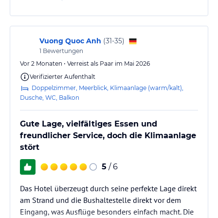
Plus Punkt ist der Spa Bereich mit Dampfbad und
Sauna und der Sonnen- und Chillout Terrasse ( bei
voller Belegung aber etwas zu wenig Platz für alle
Gäste)
Vuong Quoc Anh
(
31-35
)
Schön, nicht das schlechteste aber auch nichts
1
Bewertungen
besonderes
Vor 2 Monaten • Verreist als Paar im Mai 2026
Verifizierter Aufenthalt
Doppelzimmer, Meerblick, Klimaanlage (warm/kalt),
Dusche, WC, Balkon
Gute Lage, vielfältiges Essen und
freundlicher Service, doch die Klimaanlage
stört
5
/ 6
Das Hotel überzeugt durch seine perfekte Lage direkt
am Strand und die Bushaltestelle direkt vor dem
Eingang, was Ausflüge besonders einfach macht. Die