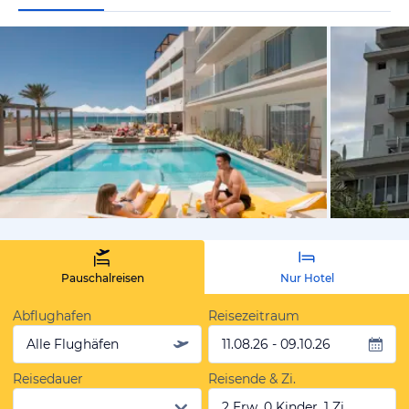
vom Hotelie
Pauschalreisen
Nur Hotel
Abflughafen
Reisezeitraum
Alle Flughäfen
11.08.26 - 09.10.26
Reisedauer
Reisende & Zi.
2 Erw, 0 Kinder, 1 Zi.