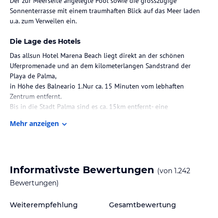
Der zur Meerseite angelegte Pool sowie die grosszügige
Sonnenterrasse mit einem traumhaften Blick auf das Meer laden
u.a. zum Verweilen ein.
Die Lage des Hotels
Das allsun Hotel Marena Beach liegt direkt an der schönen
Uferpromenade und an dem kilometerlangen Sandstrand der
Playa de Palma,
in Höhe des Balneario 1.Nur ca. 15 Minuten vom lebhaften
Zentrum entfernt.
Bis in die Stadt Palma sind es ca. 15km entfernt- eine
Bushaltestelle befindet sich direkt vor dem Hotel.
Mehr anzeigen
Zimmer / Unterbringung im Hotel
Das Hotel verfügt insgesamt über 140 neue, moderne und
hochwertig eingerichtete Zimmer (Doppelzimmer ca. 20qm sowie
Informativste Bewertungen
(von
1.242
Einzelzimmer ca.12qm) - wahlweise mit Balkon zur
Strassen/Innenhofseite, mit seitlichem oder direktem Meerblick
Bewertungen)
buchbar.
Grosszügige,moderne halboffene Badezimmer u.a. mit Dusche .
Weiterempfehlung
Gesamtbewertung
Offener Kleiderschrankbereich.