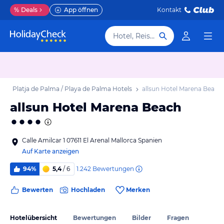
%
Deals
App öffnen
Kontakt
Hotel, Reiseziel
b
Platja de Palma / Playa de Palma Hotels
allsun Hotel Marena Beach
allsun Hotel Marena Beach
Calle Amilcar 1 07611 El Arenal Mallorca Spanien
Auf Karte anzeigen
1.242
Bewertungen
94%
5,4
/ 6
Bewerten
Hochladen
Merken
Hotelübersicht
Bewertungen
Bilder
Fragen