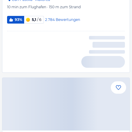
10 min
zum Flughafen
·
150 m
zum Strand
2.784
Bewertungen
93%
5,1
/ 6