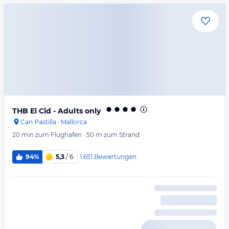
THB El Cid - Adults only
Can Pastilla
·
Mallorca
20 min
zum Flughafen
·
50 m
zum Strand
1.651
Bewertungen
94%
5,3
/ 6