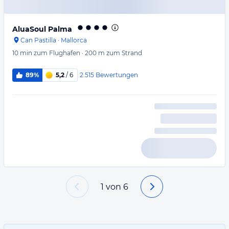
AluaSoul Palma
Can Pastilla
·
Mallorca
10 min
zum Flughafen
·
200 m
zum Strand
2.515
Bewertungen
89%
5,2
/ 6
1
von
6