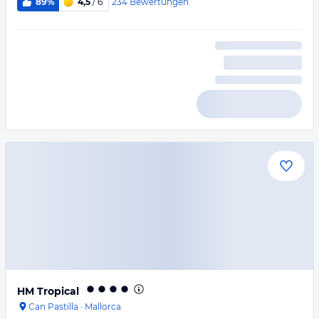
234
Bewertungen
89%
4,5
/ 6
HM Tropical
Can Pastilla
·
Mallorca