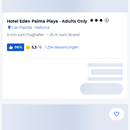
Hotel Edén Palma Playa - Adults Only
Can Pastilla
·
Mallorca
5 min
zum Flughafen
·
< 25 m
zum Strand
1.294
Bewertungen
96%
5,3
/ 6