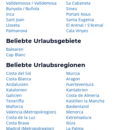
Valldemossa / Valldemosa
Sa Cabaneta
Bunyola / Buñola
Sineu
Inca
Portals Nous
Sant Joan
Santa Eugenia
Lloseta
El Arenal / S'Arenal
Palmanova
Cala Vinyes
Beliebte Urlaubsgebiete
Balearen
Cap Blanc
Beliebte Urlaubsregionen
Costa del Sol
Murcia
Costa Blanca
Aragon
Andalusien
Fuerteventura
Katalonien
Kantabrien
Galicien
Costa de Almeria
Teneriffa
Kastilien la Mancha
Mallorca
Baskenland
Valencia (Metropolregion)
Menorca
Costa de la Luz
Extremadura
Costa Brava
Ibiza
Madrid (Metropolregion)
La Palma