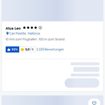
Alua Leo
Can Pastilla
·
Mallorca
10 min
zum Flughafen
·
100 m
zum Strand
2.229
Bewertungen
92%
5,0
/ 6