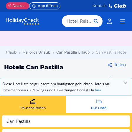
%
Deals
App öffnen
Kontakt
Hotel, Reiseziel
en Urlaub
Mallorca Urlaub
Can Pastilla Urlaub
Can Pastilla Hotels
Teilen
Hotels Can Pastilla
Diese Hotelliste zeigt unsere am häufigsten gebuchten Hotels an.
Informationen zu Rankings und Bewertungen findest Du
hier
Pauschalreisen
Nur Hotel
Can Pastilla