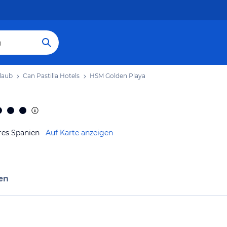
rlaub
Can Pastilla Hotels
HSM Golden Playa
ares Spanien
Auf Karte anzeigen
en