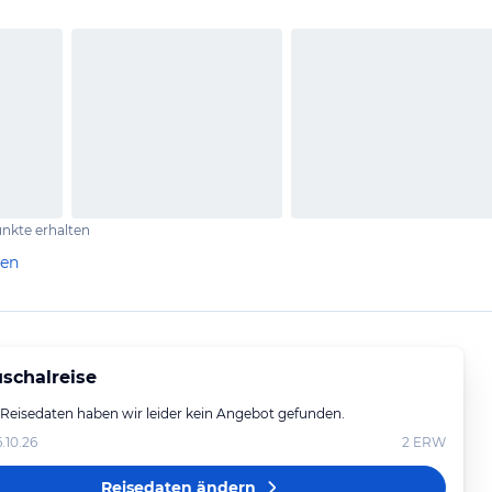
nkte erhalten
len
schalreise
 Reisedaten haben wir leider kein Angebot gefunden.
6.10.26
2
ERW
Reisedaten ändern