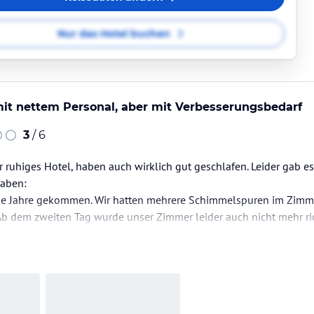
Nur das Hotel buchen
it nettem Personal, aber mit Verbesserungsbedarf
3
/ 6
r ruhiges Hotel, haben auch wirklich gut geschlafen. Leider gab e
haben:
 die Jahre gekommen. Wir hatten mehrere Schimmelspuren im Zimme
Ab dem zweiten Tag wurde unser Zimmer leider auch nicht mehr ric
nd im Zimmer, da leider nicht mehr gewischt wurde. Lediglich da
dern.
leider…