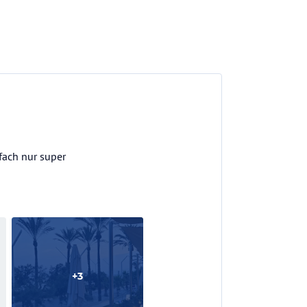
nfach nur super
+
3