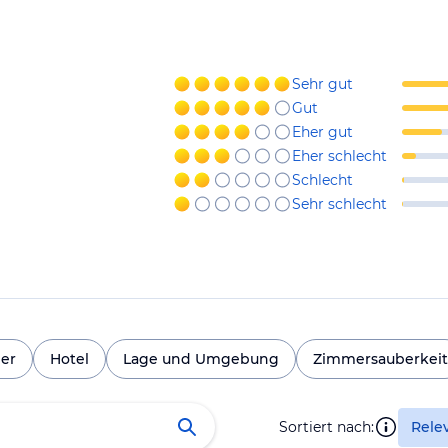
Sehr gut
Gut
Eher gut
Eher schlecht
Schlecht
Sehr schlecht
er
Hotel
Lage und Umgebung
Zimmersauberkeit
Sortiert nach:
Rele