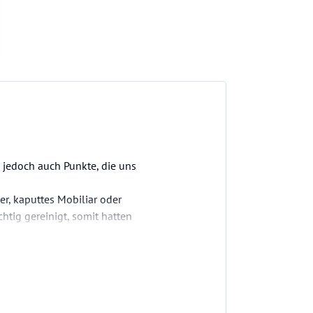
s jedoch auch Punkte, die uns
r, kaputtes Mobiliar oder
htig gereinigt, somit hatten
s Bad war sehr sauber und