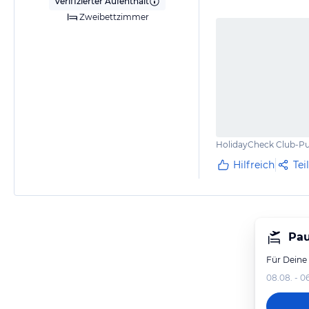
Verifizierter Aufenthalt
Zweibettzimmer
HolidayCheck Club-Pu
Hilfreich
Tei
Pau
Für Deine
08.08. - 0