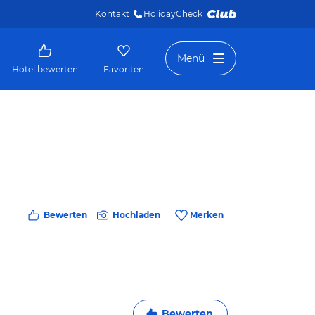
Kontakt
HolidayCheck 
Menü
Hotel bewerten
Favoriten
Bewerten
Hochladen
Merken
Bewerten