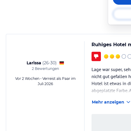
Ruhiges Hotel m
Larissa
(
26-30
)
2
Bewertungen
Lage war super, seh
nicht gut gefallen 
Vor 2 Wochen • Verreist als Paar im
Hotel ist etwas in
Juli 2026
abgeplatzte Farbe. 
wir durchgehend Sa
Mehr anzeigen
auch noch recht mo
Das Essen hat uns 