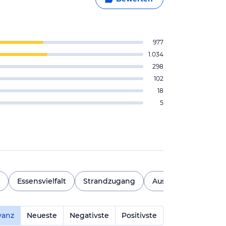
977
1.034
298
102
18
5
Essensvielfalt
Strandzugang
Ausblick
Ambie
vanz
Neueste
Negativste
Positivste