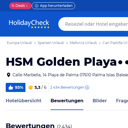
%
Deals
App herunterladen
Europa Urlaub
Spanien Urlaub
Mallorca Urlaub
Can Pastilla U
HSM Golden Playa
Calle Marbella, 14 Playa de Palma 07610 Palma Islas Bale
95%
5,3
/ 6
2.434
Bewertungen
Hotelübersicht
Bewertungen
Bilder
Frag
Bewertungen
(
2.434
)