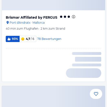
Brismar Affiliated by FERGUS
Port d'Andratx
·
Mallorca
40 min
zum Flughafen
·
2 km
zum Strand
78
Bewertungen
93%
4,7
/ 6