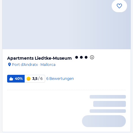
Apartments Liedtke-Museum
Port d'Andratx
·
Mallorca
6
Bewertungen
40%
3,5
/ 6