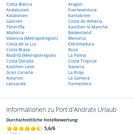
Costa Blanca
Aragon
Andalusien
Fuerteventura
Katalonien
Kantabrien
Galicien
Costa de Almeria
Teneriffa
Kastilien la Mancha
Mallorca
Baskenland
Valencia (Metropolregion)
Menorca
Costa de la Luz
Extremadura
Costa Brava
Ibiza
Madrid (Metropolregion)
La Palma
Costa Dorada
Costa Tropical
Kastilien-Leon
Navarra
Gran Canaria
La Rioja
Asturien
La Gomera
Lanzarote
Formentera
Informationen zu
Port d'Andratx
Urlaub
Durchschnittliche Hotelbewertung:
5,6
/
6