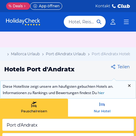
%
Deals
App öffnen
Kontakt
Hotel, Reiseziel
aub
Mallorca Urlaub
Port d'Andratx Urlaub
Port d'Andratx Hotels
Teilen
Hotels Port d'Andratx
Diese Hotelliste zeigt unsere am häufigsten gebuchten Hotels an.
Informationen zu Rankings und Bewertungen findest Du
hier
Pauschalreisen
Nur Hotel
Port d'Andratx