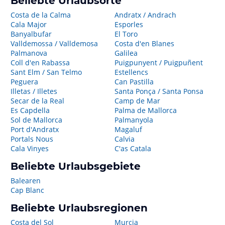
Beliebte Urlaubsorte
Costa de la Calma
Andratx / Andrach
Cala Major
Esporles
Banyalbufar
El Toro
Valldemossa / Valldemosa
Costa d'en Blanes
Palmanova
Galilea
Coll d'en Rabassa
Puigpunyent / Puigpuñent
Sant Elm / San Telmo
Estellencs
Peguera
Can Pastilla
Illetas / Illetes
Santa Ponça / Santa Ponsa
Secar de la Real
Camp de Mar
Es Capdella
Palma de Mallorca
Sol de Mallorca
Palmanyola
Port d'Andratx
Magaluf
Portals Nous
Calvia
Cala Vinyes
C'as Catala
Beliebte Urlaubsgebiete
Balearen
Cap Blanc
Beliebte Urlaubsregionen
Costa del Sol
Murcia