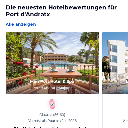
Die neuesten Hotelbewertungen für
Port d'Andratx
Alle anzeigen
Mon Port Hotel & Spa
L
Port d'Andratx, Majorca
Claudia
(56-60)
Verreist als Paar im Juli 2026
Ver