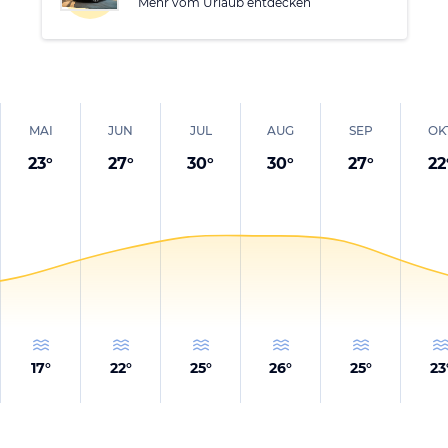
Mehr vom Urlaub entdecken
MAI
JUN
JUL
AUG
SEP
OK
23
°
27
°
30
°
30
°
27
°
22
17
°
22
°
25
°
26
°
25
°
23