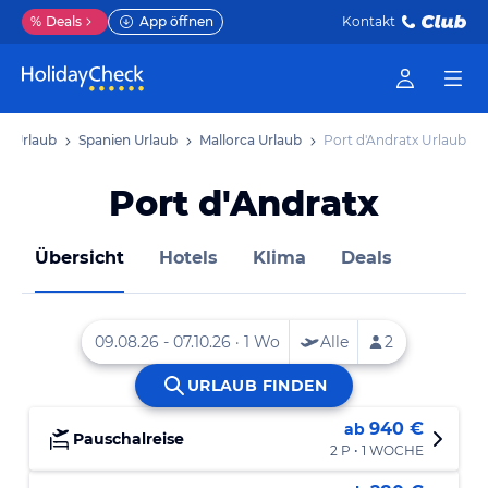
%
Deals
App öffnen
Kontakt
a Urlaub
Spanien Urlaub
Mallorca Urlaub
Port d'Andratx Urlaub
Port d'Andratx
Übersicht
Hotels
Klima
Deals
940 €
ab
Pauschalreise
2 P • 1 WOCHE