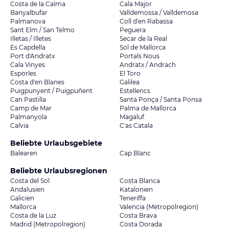
Costa de la Calma
Cala Major
Banyalbufar
Valldemossa / Valldemosa
Palmanova
Coll d'en Rabassa
Sant Elm / San Telmo
Peguera
Illetas / Illetes
Secar de la Real
Es Capdella
Sol de Mallorca
Port d'Andratx
Portals Nous
Cala Vinyes
Andratx / Andrach
Esporles
El Toro
Costa d'en Blanes
Galilea
Puigpunyent / Puigpuñent
Estellencs
Can Pastilla
Santa Ponça / Santa Ponsa
Camp de Mar
Palma de Mallorca
Palmanyola
Magaluf
Calvia
C'as Catala
Beliebte Urlaubsgebiete
Balearen
Cap Blanc
Beliebte Urlaubsregionen
Costa del Sol
Costa Blanca
Andalusien
Katalonien
Galicien
Teneriffa
Mallorca
Valencia (Metropolregion)
Costa de la Luz
Costa Brava
Madrid (Metropolregion)
Costa Dorada