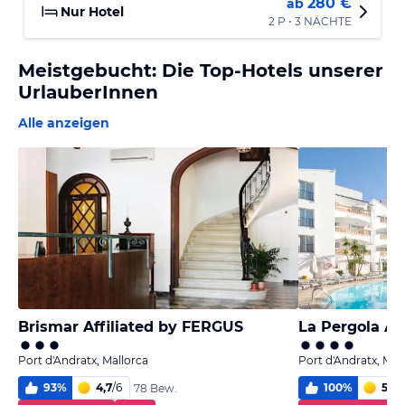
280 €
ab
Nur Hotel
2 P • 3 NÄCHTE
Meistgebucht: Die Top-Hotels unserer
UrlauberInnen
Alle anzeigen
Brismar Affiliated by FERGUS
La Pergola Ap
Port d'Andratx, Mallorca
Port d'Andratx, Mal
93
%
4,7
/
6
100
%
5,7
/
78 Bew.