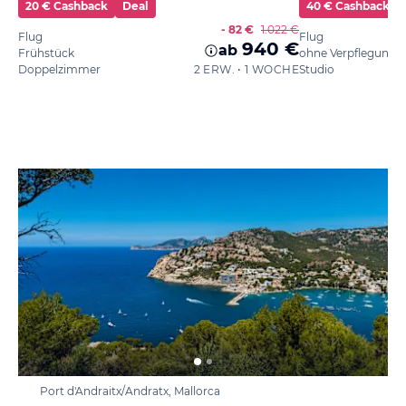
20 € Cashback
Deal
40 € Cashback
- 82 €
1.022 €
Flug
Flug
940 €
ab
Frühstück
ohne Verpflegung
Doppelzimmer
2 ERW. • 1 WOCHE
Studio
Port d'Andraitx/Andratx, Mallorca