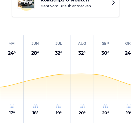
Mehr vom Urlaub entdecken
MAI
JUN
JUL
AUG
SEP
OK
24
°
28
°
32
°
32
°
30
°
24
17
°
18
°
19
°
20
°
20
°
19