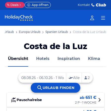
%
Deals
App öffnen
Kontakt
Urlaub
Europa Urlaub
Spanien Urlaub
Costa de la Luz Urlaub
Costa de la Luz
Übersicht
Hotels
Inspiration
Klima
D
651 €
ab
Pauschalreise
2 P • 1 WOCHE