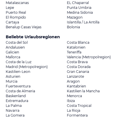
Matalascanas
EL Chaparral
Lepe
Punta Umbria
Puerto Real
Medina Sidonia
El Rompido
Mazagon
Cartaya
Islantilla / La Antilla
Benalup Casas Viejas
Bolonia
Beliebte Urlaubsregionen
Costa del Sol
Costa Blanca
Andalusien
Katalonien
Galicien
Teneriffa
Mallorca
Valencia (Metropolregion)
Costa de la Luz
Costa Brava
Madrid (Metropolregion)
Costa Dorada
Kastilien-Leon
Gran Canaria
Asturien
Lanzarote
Murcia
Aragon
Fuerteventura
Kantabrien
Costa de Almeria
Kastilien la Mancha
Baskenland
Menorca
Extremadura
Ibiza
La Palma
Costa Tropical
Navarra
La Rioja
La Gomera
Formentera