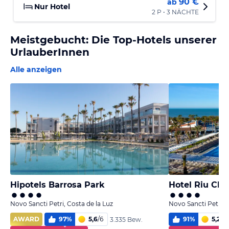
90 €
ab
Nur Hotel
2 P • 3 NÄCHTE
Meistgebucht: Die Top-Hotels unserer
UrlauberInnen
Alle anzeigen
Hipotels Barrosa Park
Hotel Riu Chi
Novo Sancti Petri, Costa de la Luz
Novo Sancti Petri, 
AWARD
97
%
5,6
/
6
91
%
5,2
/
6
3.335 Bew.