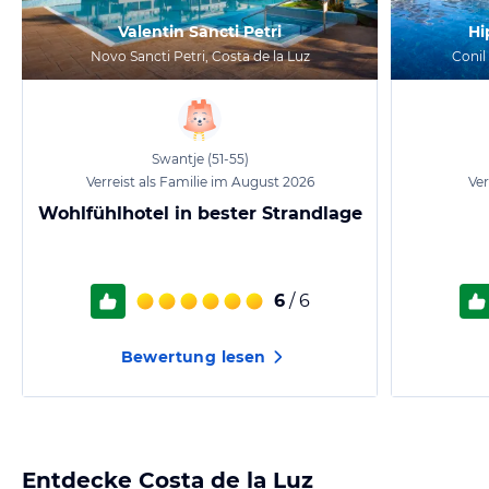
Valentin Sancti Petri
Hi
Novo Sancti Petri, Costa de la Luz
Conil
Swantje
(51-55)
Verreist als Familie im August 2026
Ver
Wohlfühlhotel in bester Strandlage
6
/ 6
Bewertung lesen
Entdecke
Costa de la Luz