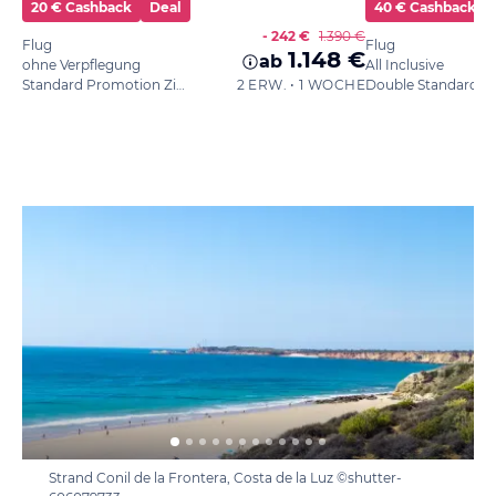
20 € Cashback
Deal
40 € Cashback
- 242 €
1.390 €
Flug
Flug
1.148 €
ab
ohne Verpflegung
All Inclusive
Standard Promotion Zimmer, Balkon, Terrasse
2 ERW. • 1 WOCHE
Double Standard
Strand Conil de la Frontera, Costa de la Luz ©shutter-