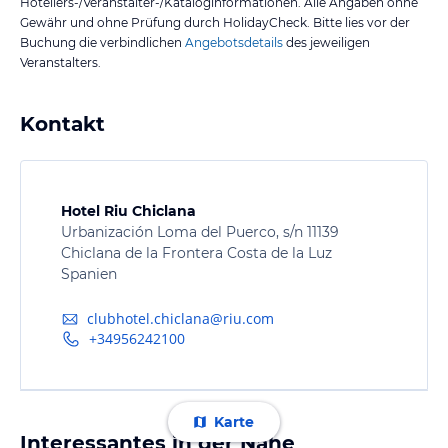
Hoteliers-/Veranstalter-/Kataloginformationen. Alle Angaben ohne
Gewähr und ohne Prüfung durch HolidayCheck. Bitte lies vor der
Buchung die verbindlichen
Angebotsdetails
des jeweiligen
Veranstalters.
Kontakt
Hotel Riu Chiclana
Urbanización Loma del Puerco, s/n 11139
Chiclana de la Frontera Costa de la Luz
Spanien
clubhotel.chiclana@riu.com
+34956242100
Karte
Interessantes in der Nähe