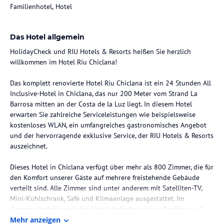
Familienhotel, Hotel
Das Hotel allgemein
HolidayCheck und RIU Hotels & Resorts heißen Sie herzlich
willkommen im Hotel Riu Chiclana!
Das komplett renovierte Hotel Riu Chiclana ist ein 24 Stunden All
Inclusive-Hotel in Chiclana, das nur 200 Meter vom Strand La
Barrosa mitten an der Costa de la Luz liegt. In diesem Hotel
erwarten Sie zahlreiche Serviceleistungen wie beispielsweise
kostenloses WLAN, ein umfangreiches gastronomisches Angebot
und der hervorragende exklusive Service, der RIU Hotels & Resorts
auszeichnet.
Dieses Hotel in Chiclana verfügt über mehr als 800 Zimmer, die für
den Komfort unserer Gäste auf mehrere freistehende Gebäude
verteilt sind. Alle Zimmer sind unter anderem mit Satelliten-TV,
Mini-Kühlschrank, Safe und Klimaanlage ausgestattet. Im
Gemeinschaftsbereich des Hotels befinden sich außerdem die 5
Außenpools und 2 Kinderbecken, in denen die ganze Familie das
Mehr anzeigen