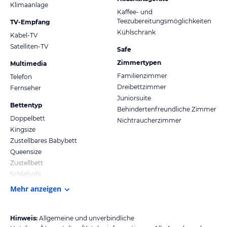
Klimaanlage
Kaffee- und
Teezubereitungsmöglichkeiten
TV-Empfang
Kühlschrank
Kabel-TV
Satelliten-TV
Safe
Zimmertypen
Multimedia
Familienzimmer
Telefon
Dreibettzimmer
Fernseher
Juniorsuite
Bettentyp
Behindertenfreundliche Zimmer
Doppelbett
Nichtraucherzimmer
Kingsize
Zustellbares Babybett
Queensize
Zustellbett
Schlafsofa
Mehr anzeigen
Hinweis:
Allgemeine und unverbindliche