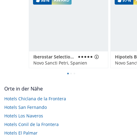
98%
97%
AWARD
Iberostar Selection Andalucía Playa
Novo Sancti Petri, Spanien
Novo Sanct
Orte in der Nähe
Hotels
Chiclana de la Frontera
Hotels
San Fernando
Hotels
Los Naveros
Hotels
Conil de la Frontera
Hotels
El Palmar