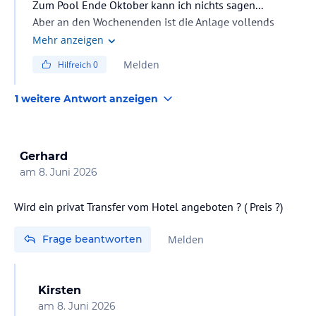
Zum Pool Ende Oktober kann ich nichts sagen...
Aber an den Wochenenden ist die Anlage vollends
ausgelastet. Lange Schlangen am checkin, mitunter
Mehr anzeigen
Wartezeiten in den Restaurants usw. Partytourismus
Melden
Hilfreich
0
halt...
1 weitere Antwort anzeigen
Gerhard
am
8. Juni 2026
Frage beantworten
Melden
Kirsten
am
8. Juni 2026