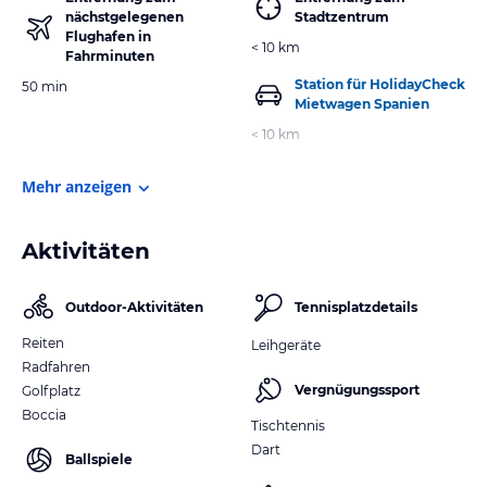
nächstgelegenen
Stadtzentrum
Flughafen in
< 10 km
Fahrminuten
Station für HolidayCheck
50 min
Mietwagen Spanien
< 10 km
Mehr anzeigen
Aktivitäten
Outdoor-Aktivitäten
Tennisplatzdetails
Reiten
Leihgeräte
Radfahren
Vergnügungssport
Golfplatz
Boccia
Tischtennis
Dart
Ballspiele