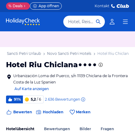
%
Deals
App öffnen
Kontakt
Hotel, Reiseziel
vo Sancti Petri Urlaub
Novo Sancti Petri Hotels
Hotel Riu Chiclana
Hotel Riu Chiclana
Urbanización Loma del Puerco, s/n 11139 Chiclana de la Frontera
Costa de la Luz Spanien
Auf Karte anzeigen
2.636
Bewertungen
91%
5,2
/ 6
Bewerten
Hochladen
Merken
Hotelübersicht
Bewertungen
Bilder
Fragen