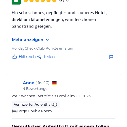
sogar eine Diskothek zu finden.
Ein sehr schönes, gepflegtes und sauberes Hotel,
Sonstige Einrichtungen und Services
direkt am kilometerlangen, wunderschönen
Diese Unterkunft besitzt klimatisierte Hotelzimmer. Im Gebäude
Sandstrand gelegen.
gibt es gebührenfreies Internet. Eine Bar, ein Restaurant sowie ein
Seminarraum gehören zu den Räumlichkeiten der Unterkunft. Das
Mehr anzeigen
Hotel verfügt über einen Friseur-/Schönheitssalon und einen
Geschenkeladen. Der Service beinhaltet einen Wäscheservice.
HolidayCheck Club-Punkte erhalten
Hilfreich
Teilen
Hinweis:
Allgemeine und unverbindliche
Hoteliers-/Veranstalter-/Kataloginformationen. Alle Angaben
ohne Gewähr und ohne Prüfung durch HolidayCheck. Bitte
lies vor der Buchung die verbindlichen
Angebotsdetails
des
jeweiligen Veranstalters.
Anne
(
36-40
)
4
Bewertungen
Vor 2 Wochen • Verreist als Familie im Juli 2026
Verifizierter Aufenthalt
Large Double Room
Gemütlicher Aufenthalt mit einem tollen