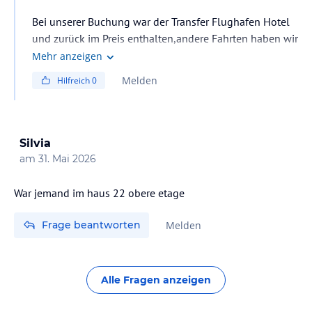
Bei unserer Buchung war der Transfer Flughafen Hotel
und zurück im Preis enthalten,andere Fahrten haben wir
ein Taxi genommen ,vor dem Hotel fährt aber auch ein
Mehr anzeigen
Bus
Melden
Hilfreich
0
Silvia
am
31. Mai 2026
War jemand im haus 22 obere etage
Frage beantworten
Melden
Alle Fragen anzeigen