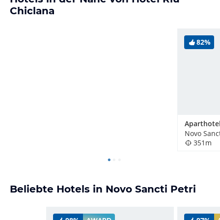
Chiclana
82%
Novo Sanct
351m
Beliebte Hotels in Novo Sancti Petri