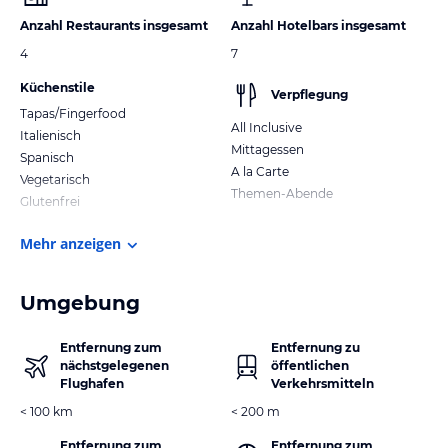
Anzahl Restaurants insgesamt
Anzahl Hotelbars insgesamt
4
7
Küchenstile
Verpflegung
Tapas/Fingerfood
All Inclusive
Italienisch
Mittagessen
Spanisch
A la Carte
Vegetarisch
Themen-Abende
Glutenfrei
Mehr anzeigen
Umgebung
Entfernung zum
Entfernung zu
nächstgelegenen
öffentlichen
Flughafen
Verkehrsmitteln
< 100 km
< 200 m
Entfernung zum
Entfernung zum