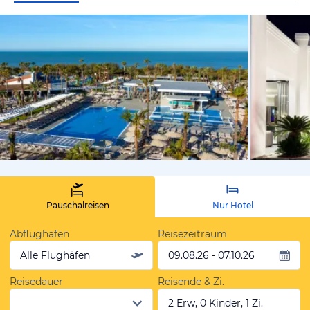
vom Hotelie
Pauschalreisen
Nur Hotel
Abflughafen
Reisezeitraum
Alle Flughäfen
09.08.26 - 07.10.26
Reisedauer
Reisende & Zi.
2 Erw, 0 Kinder, 1 Zi.