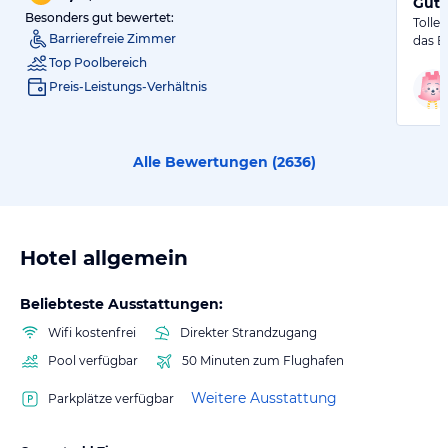
Gute
Besonders gut bewertet:
Tolle
Barrierefreie Zimmer
das E
Top Poolbereich
Preis-Leistungs-Verhältnis
Alle Bewertungen (
2636
)
Hotel allgemein
Beliebteste Ausstattungen:
Wifi kostenfrei
Direkter Strandzugang
Pool verfügbar
50 Minuten zum Flughafen
Weitere Ausstattung
Parkplätze verfügbar