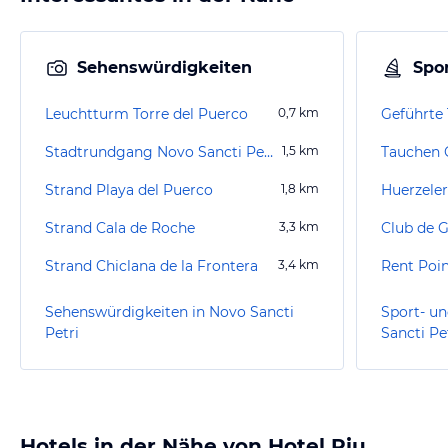
Sehenswürdigkeiten
Spor
Leuchtturm Torre del Puerco
0,7
km
Geführte 
Stadtrundgang Novo Sancti Petri
1,5
km
Strand Playa del Puerco
1,8
km
Strand Cala de Roche
3,3
km
Club de G
Strand Chiclana de la Frontera
3,4
km
Rent Poin
Sehenswürdigkeiten in Novo Sancti
Sport- un
Petri
Sancti Pe
Hotels in der Nähe von Hotel Riu