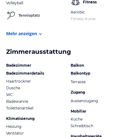
Fitness
Volleyball
Aerobic
Tennisplatz
Fitness Kurse
Mehr anzeigen
Zimmerausstattung
Badezimmer
Balkon
Badezimmerdetails
Balkontyp
Haartrockner
Terrasse
Dusche
Zugang
WC
Aussenzugang
Badewanne
Toilettenartikel
Mobiliar
Klimatisierung
Küche
Schreibtisch
Heizung
Ventilator
Haushaltsgeräte