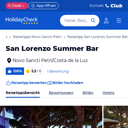
%
Deals
App öffnen
Kontakt
Hotel, Reiseziel
rlaub
Reisetipps Novo Sancti Petri
Reisetipp San Lorenzo Summer Bar
San Lorenzo Summer Bar
Novo Sancti Petri/Costa de la Luz
100%
5,5
/ 6
1 Bewertung
Reisetipp bewerten
Bilder hochladen
Reisetippübersicht
Bewertungen
Bilder
Hotels