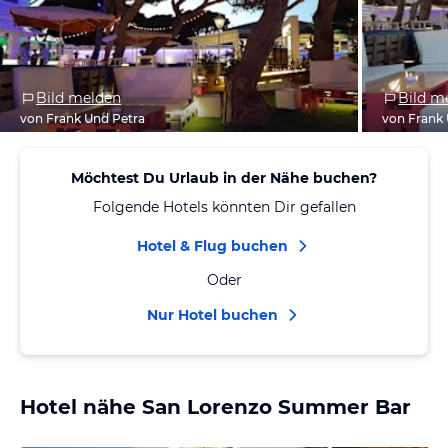
Bild melden
Bild m
von Frank Und Petra
von Frank
Möchtest Du Urlaub in der Nähe buchen?
Folgende Hotels könnten Dir gefallen
Hotel & Flug buchen
Oder
Nur Hotel buchen
Hotel nähe San Lorenzo Summer Bar