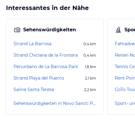
Interessantes in der Nähe
Sehenswürdigkeiten
Spor
Strand La Barrosa
0,4
km
Strand Chiclana de la Frontera
Reiten No
0,4
km
Periurbano de La Barrosa Park
1,8
km
Strand Playa del Puerco
Rent Poin
2,1
km
Salina Santa Teresa
GoTo-Tou
2,2
km
Sehenswürdigkeiten in Novo Sancti Petri