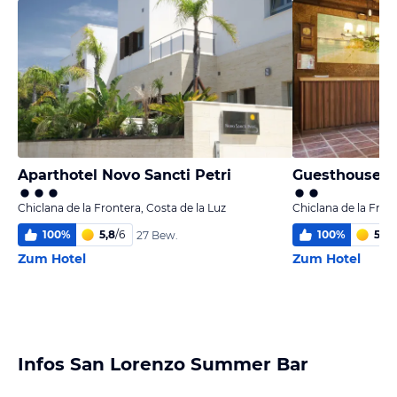
Aparthotel Novo Sancti Petri
Guesthouse S
Chiclana de la Frontera, Costa de la Luz
Chiclana de la Front
100
%
5,8
/
6
100
%
5,7
/
27 Bew.
Zum Hotel
Zum Hotel
Infos San Lorenzo Summer Bar