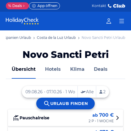
%
Deals
App öffnen
Kontakt
Spanien Urlaub
Costa de la Luz Urlaub
Novo Sancti Petri Urlaub
Novo Sancti Petri
Übersicht
Hotels
Klima
Deals
700 €
ab
Pauschalreise
2 P • 1 WOCHE