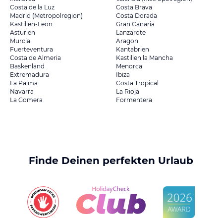
Costa de la Luz
Costa Brava
Madrid (Metropolregion)
Costa Dorada
Kastilien-Leon
Gran Canaria
Asturien
Lanzarote
Murcia
Aragon
Fuerteventura
Kantabrien
Costa de Almeria
Kastilien la Mancha
Baskenland
Menorca
Extremadura
Ibiza
La Palma
Costa Tropical
Navarra
La Rioja
La Gomera
Formentera
Finde Deinen perfekten Urlaub