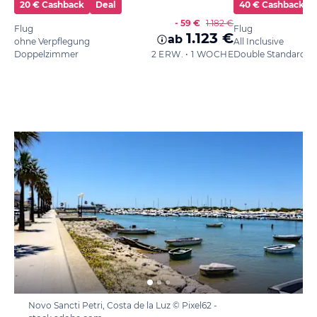
20 € Cashback
Deal
40 € Cashback
- 59 €
1.182 €
Flug
Flug
1.123 €
ab
ohne Verpflegung
All Inclusive
Doppelzimmer
2 ERW. • 1 WOCHE
Double Standard
Novo Sancti Petri, Costa de la Luz © Pixel62 -