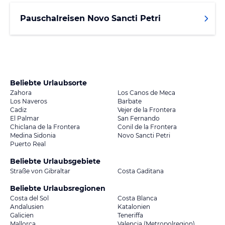
Pauschalreisen Novo Sancti Petri
Beliebte Urlaubsorte
Zahora
Los Canos de Meca
Los Naveros
Barbate
Cadiz
Vejer de la Frontera
El Palmar
San Fernando
Chiclana de la Frontera
Conil de la Frontera
Medina Sidonia
Novo Sancti Petri
Puerto Real
Beliebte Urlaubsgebiete
Straße von Gibraltar
Costa Gaditana
Beliebte Urlaubsregionen
Costa del Sol
Costa Blanca
Andalusien
Katalonien
Galicien
Teneriffa
Mallorca
Valencia (Metropolregion)