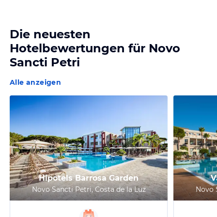
Die neuesten
Hotelbewertungen für
Novo
Sancti Petri
Alle anzeigen
Hipotels Barrosa Garden
V
Novo Sancti Petri, Costa de la Luz
Novo S