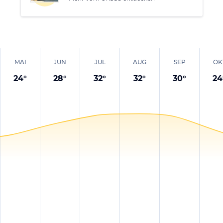
MAI
JUN
JUL
AUG
SEP
OK
24
°
28
°
32
°
32
°
30
°
24