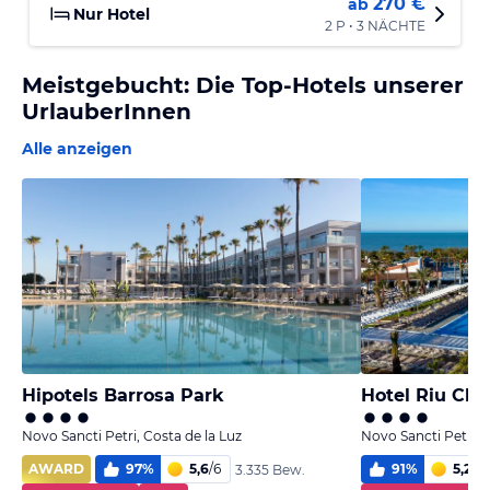
270 €
ab
Nur Hotel
2 P • 3 NÄCHTE
Meistgebucht: Die Top-Hotels unserer
UrlauberInnen
Alle anzeigen
Hipotels Barrosa Park
Hotel Riu Chi
Novo Sancti Petri, Costa de la Luz
Novo Sancti Petri, 
AWARD
97
%
5,6
/
6
91
%
5,2
/
6
3.335 Bew.