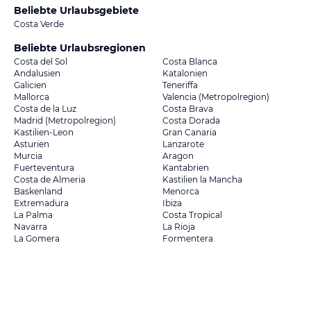
Beliebte Urlaubsgebiete
Costa Verde
Beliebte Urlaubsregionen
Costa del Sol
Costa Blanca
Andalusien
Katalonien
Galicien
Teneriffa
Mallorca
Valencia (Metropolregion)
Costa de la Luz
Costa Brava
Madrid (Metropolregion)
Costa Dorada
Kastilien-Leon
Gran Canaria
Asturien
Lanzarote
Murcia
Aragon
Fuerteventura
Kantabrien
Costa de Almeria
Kastilien la Mancha
Baskenland
Menorca
Extremadura
Ibiza
La Palma
Costa Tropical
Navarra
La Rioja
La Gomera
Formentera