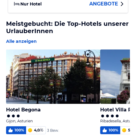
ANGEBOTE
Nur Hotel
Meistgebucht: Die Top-Hotels unserer
UrlauberInnen
Alle anzeigen
Hotel Begona
Hotel Villa Ro
Gijon, Asturien
Ribadesella, Asturi
100
%
4,0
/
6
100
%
5,2
/
3 Bew.