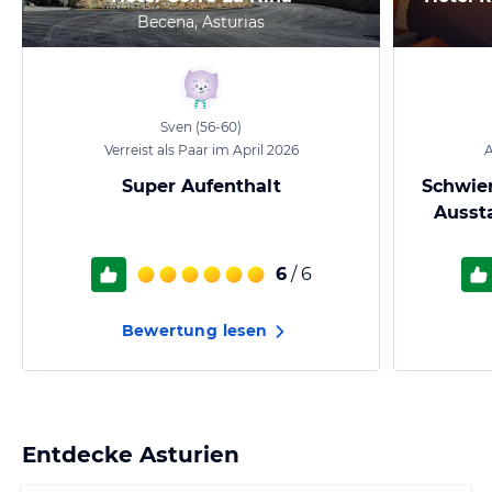
Becena, Asturias
Sven
(56-60)
Verreist als Paar im April 2026
A
Super Aufenthalt
Schwier
Ausst
6
/ 6
Bewertung lesen
Entdecke
Asturien