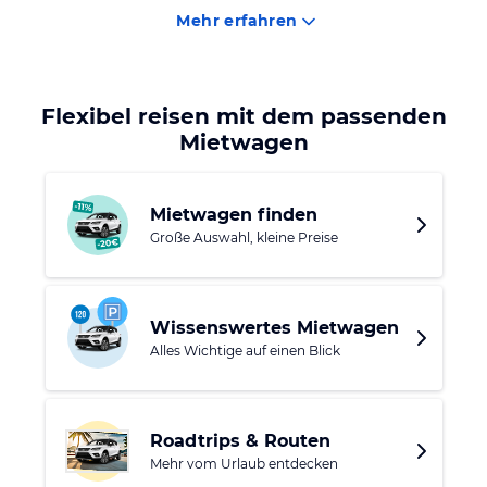
laden zum Erkunden und Verweilen ein. Aber auch die
Mehr erfahren
Hauptstadt Oviedo ist attraktiv mit ihren unzähligen
Sehenswürdigkeiten, wie der Kathedrale, einem
spätgotischen Bau und zudem UNESCO-Weltkulturerbe. Der
gesamte Altstadtkern wird von einer Fußgängerzone
Flexibel reisen mit dem passenden
durchzogen.
Mietwagen
Mietwagen finden
Große Auswahl, kleine Preise
Wissenswertes Mietwagen
Alles Wichtige auf einen Blick
Roadtrips & Routen
Mehr vom Urlaub entdecken