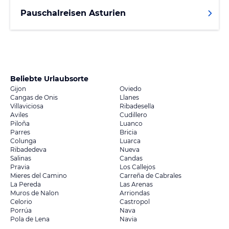
Pauschalreisen Asturien
Beliebte Urlaubsorte
Gijon
Oviedo
Cangas de Onis
Llanes
Villaviciosa
Ribadesella
Aviles
Cudillero
Piloña
Luanco
Parres
Bricia
Colunga
Luarca
Ribadedeva
Nueva
Salinas
Candas
Pravia
Los Callejos
Mieres del Camino
Carreña de Cabrales
La Pereda
Las Arenas
Muros de Nalon
Arriondas
Celorio
Castropol
Porrúa
Nava
Pola de Lena
Navia