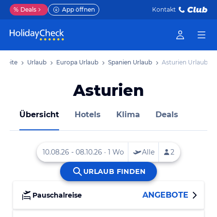
%
Deals
App öffnen
Kontakt
rtseite
Urlaub
Europa Urlaub
Spanien Urlaub
Asturien Urlaub
Asturien
Übersicht
Hotels
Klima
Deals
ANGEBOTE
Pauschalreise