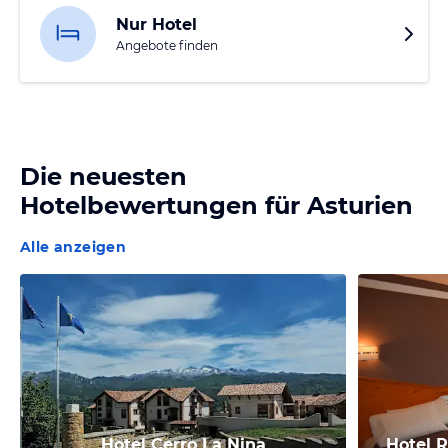
Nur Hotel
Angebote finden
Die neuesten
Hotelbewertungen für
Asturien
Alle anzeigen
Hotel Cerro La Nina
Hotel 