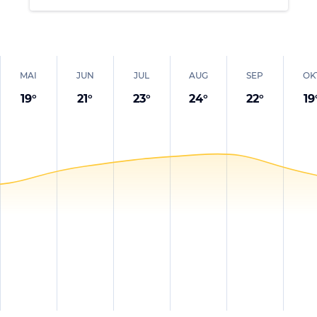
MAI
JUN
JUL
AUG
SEP
OK
19
°
21
°
23
°
24
°
22
°
19