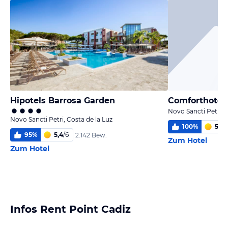
Hipotels Barrosa Garden
Comforthotel 
Novo Sancti Petri, 
Novo Sancti Petri, Costa de la Luz
100
%
5,4
/
95
%
5,4
/
6
2.142 Bew.
Zum Hotel
Zum Hotel
Infos Rent Point Cadiz