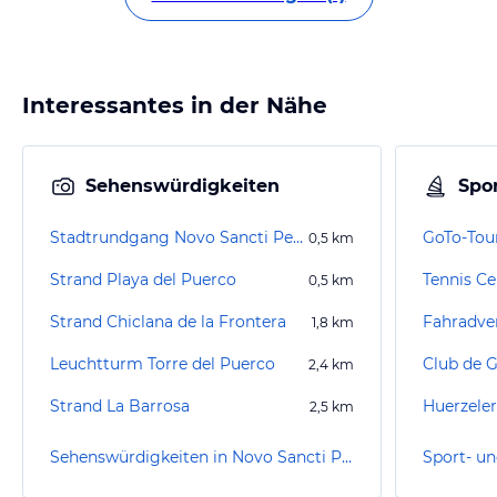
Interessantes in der Nähe
Sehenswürdigkeiten
Spor
Stadtrundgang Novo Sancti Petri
GoTo-Tou
0,5
km
Strand Playa del Puerco
0,5
km
Strand Chiclana de la Frontera
1,8
km
Leuchtturm Torre del Puerco
Club de G
2,4
km
Strand La Barrosa
2,5
km
Sehenswürdigkeiten in Novo Sancti Petri