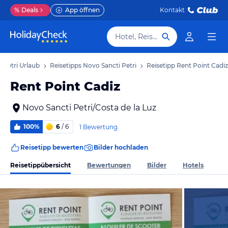
%
Deals
App öffnen
Kontakt
Hotel, Reiseziel
 Petri Urlaub
Reisetipps Novo Sancti Petri
Reisetipp Rent Point Cadiz
Rent Point Cadiz
Novo Sancti Petri/Costa de la Luz
100%
6
/ 6
1 Bewertung
Reisetipp bewerten
Bilder hochladen
Reisetippübersicht
Bewertungen
Bilder
Hotels