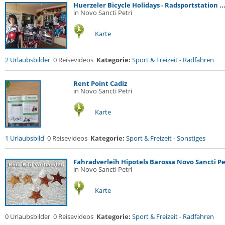
Huerzeler Bicycle Holidays - Radsportstation ..
in Novo Sancti Petri
Karte
2 Urlaubsbilder
0 Reisevideos
Kategorie:
Sport & Freizeit
-
Radfahren
Rent Point Cadiz
in Novo Sancti Petri
Karte
1 Urlaubsbild
0 Reisevideos
Kategorie:
Sport & Freizeit
-
Sonstiges
Fahradverleih Hipotels Barossa Novo Sancti Pe
in Novo Sancti Petri
Karte
0 Urlaubsbilder
0 Reisevideos
Kategorie:
Sport & Freizeit
-
Radfahren