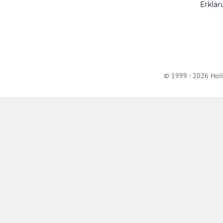
Erklär
© 1999 - 2026 Holi