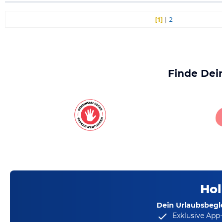
[1]
|
2
Finde Dei
Hol
Dein Urlaubsbegle
Exklusive App