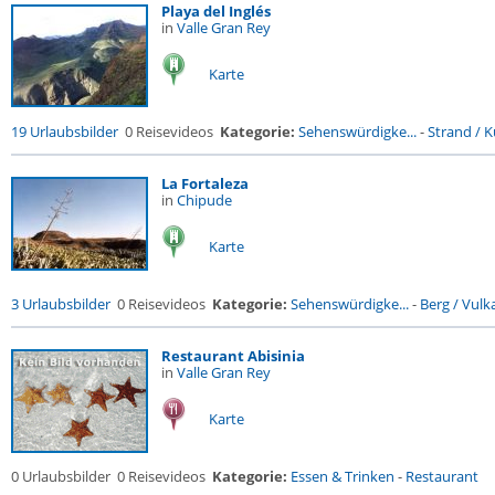
Playa del Inglés
in
Valle Gran Rey
Karte
19 Urlaubsbilder
0 Reisevideos
Kategorie:
Sehenswürdigke...
-
Strand / Kü
La Fortaleza
in
Chipude
Karte
3 Urlaubsbilder
0 Reisevideos
Kategorie:
Sehenswürdigke...
-
Berg / Vulk
Restaurant Abisinia
in
Valle Gran Rey
Karte
0 Urlaubsbilder
0 Reisevideos
Kategorie:
Essen & Trinken
-
Restaurant