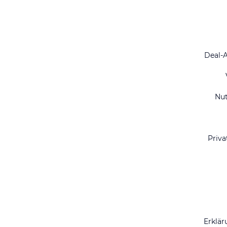
Deal-
Nu
Priva
Erklär