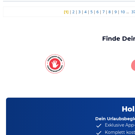
[1]
|
2
|
3
|
4
|
5
|
6
|
7
|
8
|
9
|
10
...
3
Finde Dei
Hol
Dein Urlaubsbegle
Exklusive App
Komplett kost