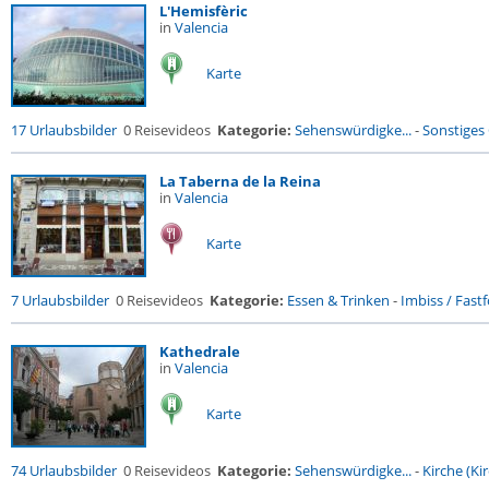
L'Hemisfèric
in
Valencia
Karte
17 Urlaubsbilder
0 Reisevideos
Kategorie:
Sehenswürdigke...
-
Sonstiges
La Taberna de la Reina
in
Valencia
Karte
7 Urlaubsbilder
0 Reisevideos
Kategorie:
Essen & Trinken
-
Imbiss / Fast
Kathedrale
in
Valencia
Karte
74 Urlaubsbilder
0 Reisevideos
Kategorie:
Sehenswürdigke...
-
Kirche (Kir