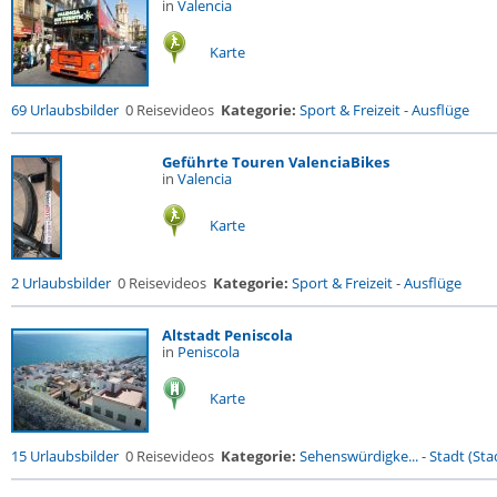
in
Valencia
Karte
69 Urlaubsbilder
0 Reisevideos
Kategorie:
Sport & Freizeit
-
Ausflüge
Geführte Touren ValenciaBikes
in
Valencia
Karte
2 Urlaubsbilder
0 Reisevideos
Kategorie:
Sport & Freizeit
-
Ausflüge
Altstadt Peniscola
in
Peniscola
Karte
15 Urlaubsbilder
0 Reisevideos
Kategorie:
Sehenswürdigke...
-
Stadt (Stad