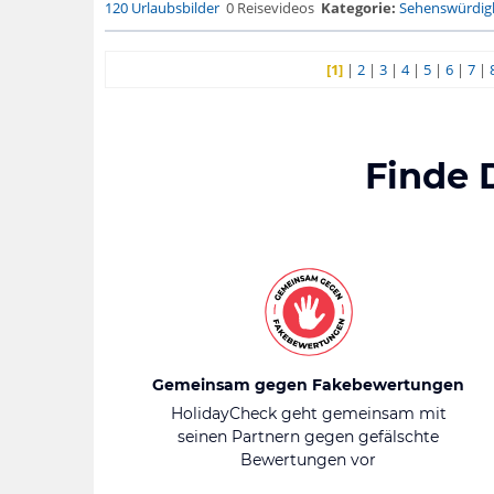
120 Urlaubsbilder
0 Reisevideos
Kategorie:
Sehenswürdigk
[1]
|
2
|
3
|
4
|
5
|
6
|
7
|
Finde 
Gemeinsam gegen Fakebewertungen
HolidayCheck geht gemeinsam mit
seinen Partnern gegen gefälschte
Bewertungen vor