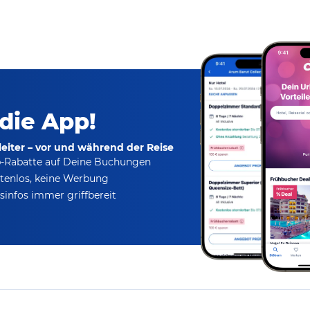
 die App!
eiter – vor und während der Reise
p-Rabatte
auf Deine Buchungen
tenlos,
keine Werbung
infos immer griffbereit