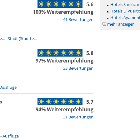
5.6
Hotels Sanlúca
Hotels El Puert
100% Weiterempfehlung
Hotels Ayamon
41 Bewertungen
mehr anzeigen
...
-
Stadt (Stadtte...
5.8
97% Weiterempfehlung
33 Bewertungen
-
Ausflüge
5.7
s
94% Weiterempfehlung
31 Bewertungen
-
Ausflüge