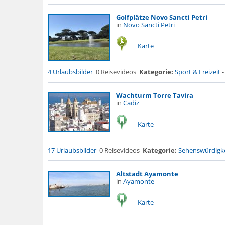
Golfplätze Novo Sancti Petri
in
Novo Sancti Petri
Karte
4 Urlaubsbilder
0 Reisevideos
Kategorie:
Sport & Freizeit
Wachturm Torre Tavira
in
Cadiz
Karte
17 Urlaubsbilder
0 Reisevideos
Kategorie:
Sehenswürdigke
Altstadt Ayamonte
in
Ayamonte
Karte