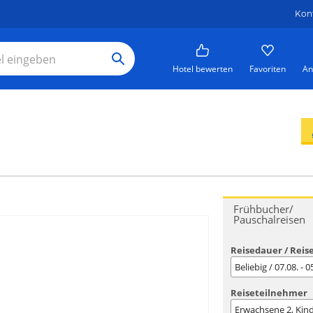
Kon
Hotel bewerten
Favoriten
An
Frühbucher/
Pauschalreisen
Reisedauer / Reis
Beliebig / 07.08. - 
Reiseteilnehmer
Erwachsene
2
, Kin