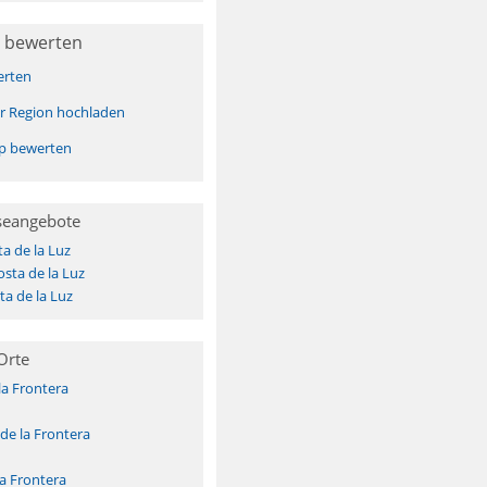
 bewerten
erten
er Region hochladen
pp bewerten
seangebote
a de la Luz
sta de la Luz
a de la Luz
Orte
la Frontera
de la Frontera
la Frontera