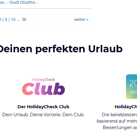
e...
-
Stadt (Stadtte...
8
|
9
|
10
...
36
weiter »
Deinen perfekten Urlaub
Der HolidayCheck Club
HolidayC
Dein Urlaub. Deine Vorteile. Dein Club.
Die beliebtesten
basierend auf mehr
Bewertungen au