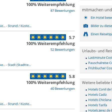
100% Weiterempfehlung
mitmachen und
87 Bewertungen
Ein Hotel bew
e...
-
Strand / Küste...
Bilder zu dies
Einen Reiseti
5.7
100% Weiterempfehlung
52 Bewertungen
Urlaubs- und Rei
Lastminute Cost
Pauschalreise Co
e...
-
Stadt (Stadtte...
Frühbucher Cost
5.8
100% Weiterempfehlung
Weitere beliebte 
40 Bewertungen
Hotels Conil de 
Hotels Cadiz
Hotels Chiclana 
e...
-
Strand / Küste...
Hotels Tarifa
Hotels Jerez de 