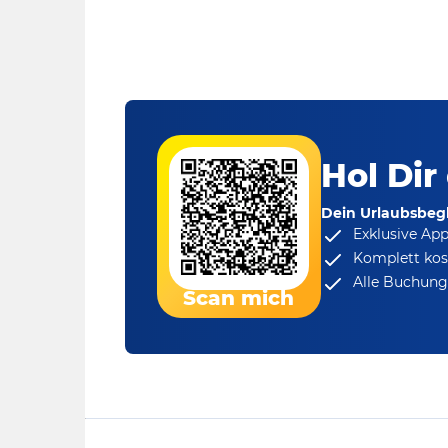
Hol Dir
Dein Urlaubsbegl
Exklusive Ap
Komplett kos
Alle Buchungs
Scan mich