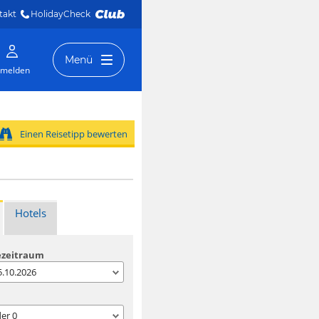
takt
HolidayCheck 
Menü
melden
Einen Reisetipp bewerten
Hotels
ezeitraum
05.10.2026
der
0