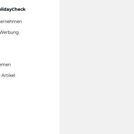
olidayCheck
ternehmen
 Werbung
hemen
 Artikel