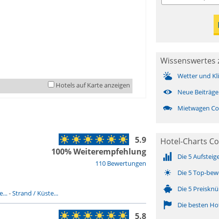
Wissenswertes z
Wetter und Kl
Hotels auf Karte anzeigen
Neue Beiträge
Mietwagen Cos
5.9
Hotel-Charts Co
100% Weiterempfehlung
Die 5 Aufsteig
110 Bewertungen
Die 5 Top-bew
Die 5 Preisknü
...
-
Strand / Küste...
Die besten Ho
5.8