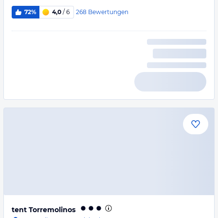
268
Bewertungen
72%
4,0
/ 6
tent Torremolinos