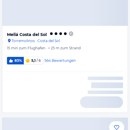
Meliá Costa del Sol
Torremolinos
·
Costa del Sol
15 min
zum Flughafen
·
< 25 m
zum Strand
564
Bewertungen
83%
5,1
/ 6