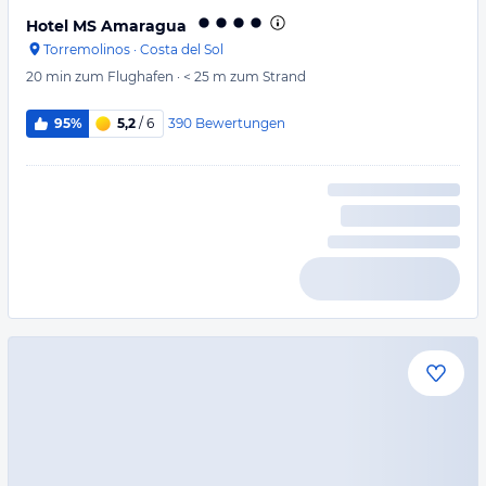
Hotel MS Amaragua
Torremolinos
·
Costa del Sol
20 min
zum Flughafen
·
< 25 m
zum Strand
390
Bewertungen
95%
5,2
/ 6