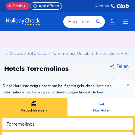
%
Deals
App öffnen
Kontakt
Hotel, Reiseziel
ub
Costa del Sol Urlaub
Torremolinos Urlaub
Torremolinos Hotels
Teilen
Hotels Torremolinos
Diese Hotelliste zeigt unsere am häufigsten gebuchten Hotels an.
Informationen zu Rankings und Bewertungen findest Du
hier
Pauschalreisen
Nur Hotel
Torremolinos