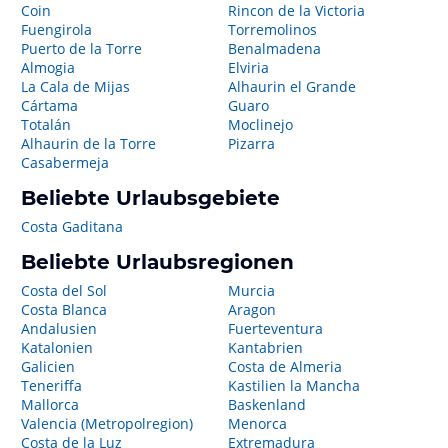
Coin
Rincon de la Victoria
Fuengirola
Torremolinos
Puerto de la Torre
Benalmadena
Almogia
Elviria
La Cala de Mijas
Alhaurin el Grande
Cártama
Guaro
Totalán
Moclinejo
Alhaurin de la Torre
Pizarra
Casabermeja
Beliebte Urlaubsgebiete
Costa Gaditana
Beliebte Urlaubsregionen
Costa del Sol
Murcia
Costa Blanca
Aragon
Andalusien
Fuerteventura
Katalonien
Kantabrien
Galicien
Costa de Almeria
Teneriffa
Kastilien la Mancha
Mallorca
Baskenland
Valencia (Metropolregion)
Menorca
Costa de la Luz
Extremadura