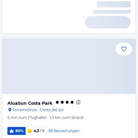
AluaSun Costa Park
Torremolinos
·
Costa del Sol
5 min
zum Flughafen
·
1,5 km
zum Strand
86
Bewertungen
80%
4,3
/ 6