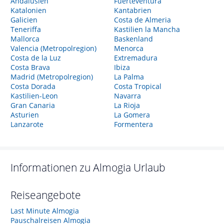
Andalusien
Fuerteventura
Katalonien
Kantabrien
Galicien
Costa de Almeria
Teneriffa
Kastilien la Mancha
Mallorca
Baskenland
Valencia (Metropolregion)
Menorca
Costa de la Luz
Extremadura
Costa Brava
Ibiza
Madrid (Metropolregion)
La Palma
Costa Dorada
Costa Tropical
Kastilien-Leon
Navarra
Gran Canaria
La Rioja
Asturien
La Gomera
Lanzarote
Formentera
Informationen zu
Almogia
Urlaub
Reiseangebote
Last Minute Almogia
Pauschalreisen Almogia