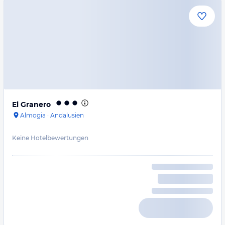
El Granero
Almogia
·
Andalusien
Keine Hotelbewertungen