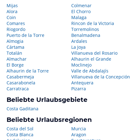
Mijas
Colmenar
Alora
El Chorro
Coin
Malaga
Comares
Rincon de la Victoria
Riogordo
Torremolinos
Puerto de la Torre
Benalmadena
Almogia
Ardales
Cártama
La Joya
Totalán
Villanueva del Rosario
Almachar
Alhaurin el Grande
El Borge
Moclinejo
Alhaurin de la Torre
Valle de Abdalajís
Casabermeja
Villanueva de la Concepción
Casarabonela
Antequera
Carratraca
Pizarra
Beliebte Urlaubsgebiete
Costa Gaditana
Beliebte Urlaubsregionen
Costa del Sol
Murcia
Costa Blanca
Aragon