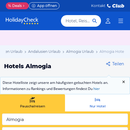
%
Deals
App öffnen
Kontakt
Hotel, Reiseziel
anien Urlaub
Andalusien Urlaub
Almogia Urlaub
Almogia Hotels
Teilen
Hotels Almogia
Diese Hotelliste zeigt unsere am häufigsten gebuchten Hotels an.
Informationen zu Rankings und Bewertungen findest Du
hier
Pauschalreisen
Nur Hotel
Almogia