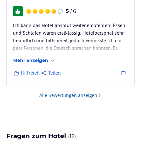
5
/ 6
Ich kann das Hotel absolut weiter empfehlen: Essen
und Schlafen waren erstklassig, Hotelpersonal sehr
freundlich und hilfsbereit, jedoch vermisste ich ein
paar Personen, die Deutsch sprechen konnten. Es
wurde fast nur Spanisch und Englisch kommuniziert,
Mehr anzeigen
zum Gück konnte ich das Letzte etwas, aber meine
Begleitung wäre „ verloren“ gewesen.Deshalb fehlten
Hilfreich
Teilen
auch einige Hinweise in deutscher Sprache, z. B.
betreffs der TV Bedienung und anderen
Befindlichkeiten. Fazit: Hotel und Strand sehr gut!
Alle Bewertungen anzeigen
Fragen zum Hotel
(
12
)