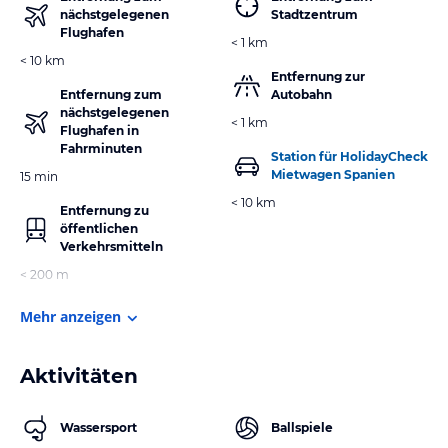
nächstgelegenen
Stadtzentrum
Flughafen
< 1 km
< 10 km
Entfernung zur
Entfernung zum
Autobahn
nächstgelegenen
< 1 km
Flughafen in
Fahrminuten
Station für HolidayCheck
Mietwagen Spanien
15 min
< 10 km
Entfernung zu
öffentlichen
Verkehrsmitteln
< 200 m
Mehr anzeigen
Aktivitäten
Wassersport
Ballspiele