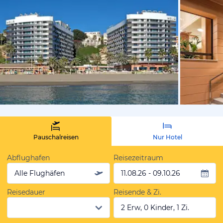
vom Hoteli
Pauschalreisen
Nur Hotel
Abflughafen
Reisezeitraum
Alle Flughäfen
11.08.26 - 09.10.26
Reisedauer
Reisende & Zi.
2 Erw, 0 Kinder, 1 Zi.