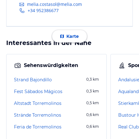
melia.costasol@melia.com
+34 952386677
Karte
Interessantes in der Nähe
Sehenswürdigkeiten
Spor
Strand Bajondillo
0,3
km
Fest Sábados Mágicos
0,3
km
Aqualand
Altstadt Torremolinos
0,5
km
Strände Torremolinos
0,6
km
Feria de Torremolinos
0,6
km
Real Clu