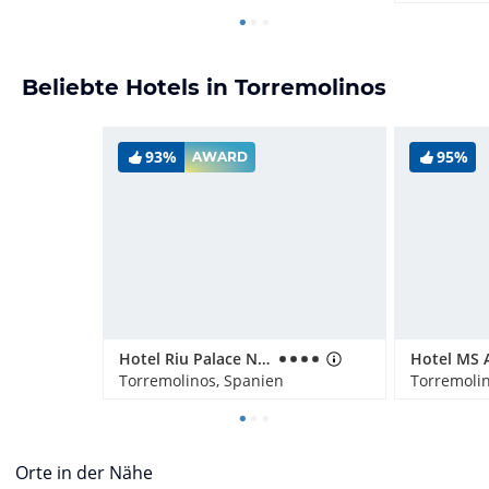
Beliebte Hotels in Torremolinos
93%
95%
AWARD
Hotel Riu Palace Nautilus
Hotel MS 
Torremolinos, Spanien
Torremolin
Orte in der Nähe