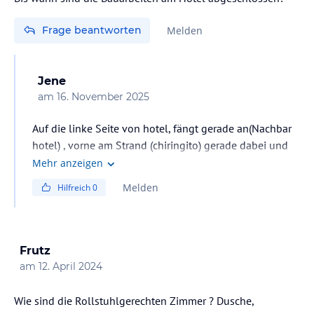
Frage beantworten
Melden
Jene
am
16. November 2025
Auf die linke Seite von hotel, fängt gerade an(Nachbar
hotel) , vorne am Strand (chiringito) gerade dabei und
angeblich ab Februar Haus 1von hotel selbst wird
Mehr anzeigen
renoviert. Lärm sind deutlich lauter am Nachmittag
Melden
Hilfreich
0
wenn man in Balkon sitzt und möchte die schönen
Ausblick genießen kann.
Frutz
am
12. April 2024
Wie sind die Rollstuhlgerechten Zimmer ? Dusche,