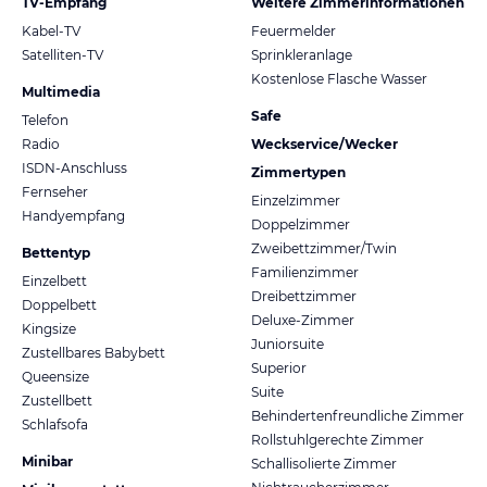
TV-Empfang
Weitere Zimmerinformationen
Kabel-TV
Feuermelder
Satelliten-TV
Sprinkleranlage
Kostenlose Flasche Wasser
Multimedia
Safe
Telefon
Radio
Weckservice/Wecker
ISDN-Anschluss
Zimmertypen
Fernseher
Einzelzimmer
Handyempfang
Doppelzimmer
Zweibettzimmer/Twin
Bettentyp
Familienzimmer
Einzelbett
Dreibettzimmer
Doppelbett
Deluxe-Zimmer
Kingsize
Juniorsuite
Zustellbares Babybett
Superior
Queensize
Suite
Zustellbett
Behindertenfreundliche Zimmer
Schlafsofa
Rollstuhlgerechte Zimmer
Minibar
Schallisolierte Zimmer