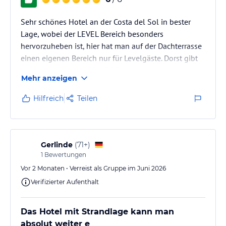
Sehr schönes Hotel an der Costa del Sol in bester
Lage, wobei der LEVEL Bereich besonders
hervorzuheben ist, hier hat man auf der Dachterrasse
einen eigenen Bereich nur für Levelgäste. Dorst gibt
es Frühstück von 8.00-12.00 Uhr. Ab 12 Uhr gibt es
Mehr anzeigen
den ganzen Tag Snacks und Getränke. Mann kann
sich dort in den Kühlschränken selber Cola Fanta
Hilfreich
Teilen
Wasser, Eistee etc nehmen, dazu gibt es Weißwein
Sekt Rotwein, leider gibt es nur alkoholfreies Bier,
schade. Von 19.00-21.00 Uhr gibt gibt es zudem auch
noch Spirituosen und…
Gerlinde
(
71+
)
1
Bewertungen
Vor 2 Monaten • Verreist als Gruppe im Juni 2026
Verifizierter Aufenthalt
Das Hotel mit Strandlage kann man
absolut weiter e