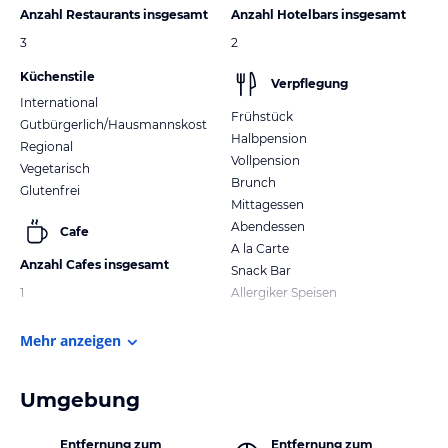
Anzahl Restaurants insgesamt
Anzahl Hotelbars insgesamt
3
2
Küchenstile
Verpflegung
International
Frühstück
Gutbürgerlich/Hausmannskost
Halbpension
Regional
Vollpension
Vegetarisch
Brunch
Glutenfrei
Mittagessen
Abendessen
Cafe
A la Carte
Anzahl Cafes insgesamt
Snack Bar
1
Allergiker Speisen
Mehr anzeigen
Umgebung
Entfernung zum
Entfernung zum