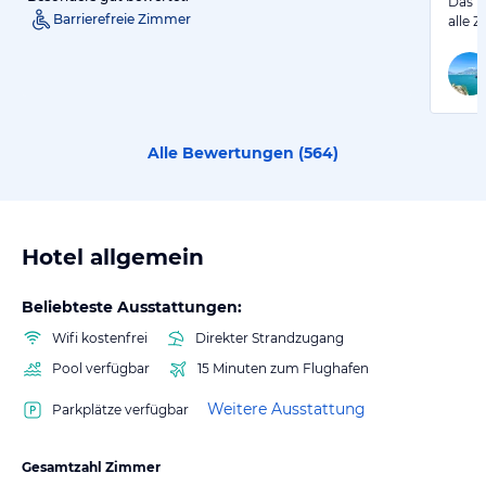
Das H
Barrierefreie Zimmer
alle 
Alle Bewertungen (
564
)
Hotel allgemein
Beliebteste Ausstattungen:
Wifi kostenfrei
Direkter Strandzugang
Pool verfügbar
15 Minuten zum Flughafen
Weitere Ausstattung
Parkplätze verfügbar
Gesamtzahl Zimmer