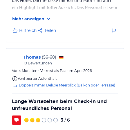
das Hotel. Dachterrasse mit Bar und Pool sind auch
ein Highlight mit toller Aussicht. Das Personal ist sehr
Hinweis:
Allgemeine und unverbindliche
freundlich und hilfsbereit. Man muss als Deutscher
Hoteliers-/Veranstalter-/Kataloginformationen. Alle Angaben
Mehr anzeigen
nur beachtet das in Andalusien anders als auf
ohne Gewähr und ohne Prüfung durch HolidayCheck. Bitte
lies vor der Buchung die verbindlichen
Angebotsdetails
des
Mallorca kaum deutsch gesprochen wird. Neben
Hilfreich
Teilen
jeweiligen Veranstalters.
Spanisch fast nur englisch.
Thomas
(
56-60
)
10
Bewertungen
Vor 4 Monaten • Verreist als Paar im April 2026
Verifizierter Aufenthalt
Doppelzimmer Deluxe Meerblick (Balkon oder Terrasse)
Lange Wartezeiten beim Check-in und
unfreundliches Personal
3
/ 6