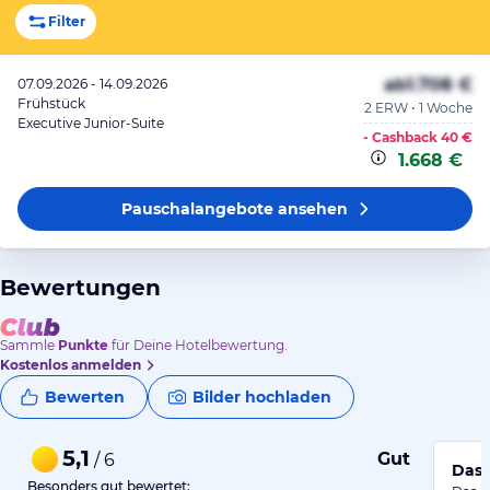
Filter
ab
1.708 €
07.09.2026 - 14.09.2026
Frühstück
2 ERW • 1 Woche
Executive Junior-Suite
- Cashback
40 €
1.668 €
Pauschalangebote
ansehen
Bewertungen
Sammle
Punkte
für Deine Hotelbewertung.
Kostenlos anmelden
Bewerten
Bilder hochladen
5,1
Gut
/ 6
Das 
Besonders gut bewertet: