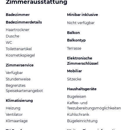
Zimmerausstattung
Badezimmer
Minibar inklusive
Badezimmerdetails
Nicht verfügbar
Haartrockner
Balkon
Dusche
Balkontyp
WC
Terrasse
Toilettenartikel
Kosmetikspiegel
Elektronische
Zimmerschlüssel
Zimmerservice
Mobiliar
Verfügbar
Stundenweise
Sitzecke
Begrenztes
Haushaltsgeräte
Speisekartenangebot
Bügeleisen
Klimatisierung
Kaffee- und
Heizung
Teezubereitungsmöglichkeiten
Ventilator
Kühlschrank
Klimaanlage
Bügeleinrichtung