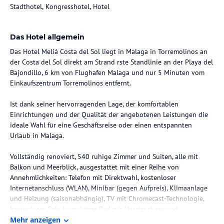
Stadthotel, Kongresshotel, Hotel
Das Hotel allgemein
Das Hotel Meliá Costa del Sol liegt in Malaga in Torremolinos an
der Costa del Sol direkt am Strand rste Standlinie an der Playa del
Bajondillo, 6 km von Flughafen Malaga und nur 5 Minuten vom
Einkaufszentrum Torremolinos entfernt.
Ist dank seiner hervorragenden Lage, der komfortablen
Einrichtungen und der Qualität der angebotenen Leistungen die
ideale Wahl für eine Geschäftsreise oder einen entspannten
Urlaub in Malaga.
Vollständig renoviert, 540 ruhige Zimmer und Suiten, alle mit
Balkon und Meerblick, ausgestattet mit einer Reihe von
Annehmlichkeiten: Telefon mit Direktwahl, kostenloser
Internetanschluss (WLAN), Minibar (gegen Aufpreis), Klimaanlage
und Heizung (saisonabhängig), TV mit Chromecast-Technologie,
kostenloser Safe, komplettes Bad mit Haartrockner und
Vergrößerungsspiegel.
Mehr anzeigen