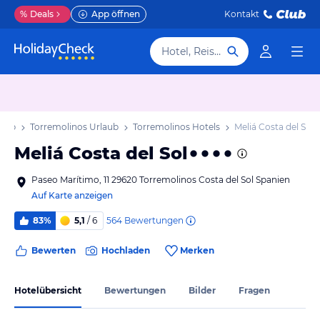
%
Deals
App öffnen
Kontakt
Hotel, Reiseziel
laub
Torremolinos Urlaub
Torremolinos Hotels
Meliá Costa del Sol
Meliá Costa del Sol
Paseo Marítimo, 11 29620 Torremolinos Costa del Sol Spanien
Auf Karte anzeigen
564
Bewertungen
83%
5,1
/ 6
Bewerten
Hochladen
Merken
Hotelübersicht
Bewertungen
Bilder
Fragen