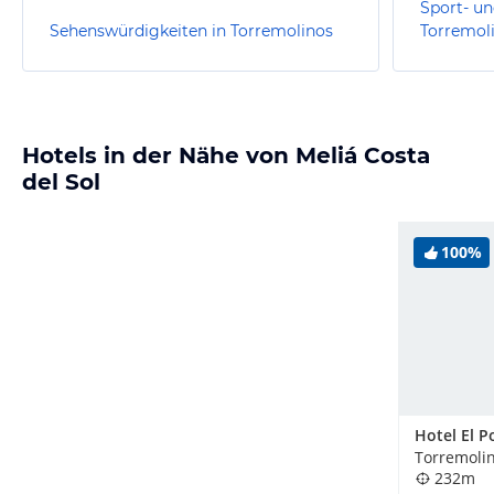
Sport- un
Sehenswürdigkeiten in Torremolinos
Torremol
Hotels in der Nähe von Meliá Costa
del Sol
100%
Hotel El P
Torremolin
232m