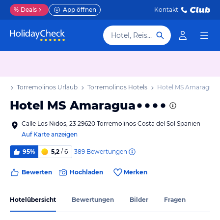
%
Deals
App öffnen
Kontakt
Hotel, Reiseziel
aub
Torremolinos Urlaub
Torremolinos Hotels
Hotel MS Amaragua
Hotel MS Amaragua
Calle Los Nidos, 23 29620 Torremolinos Costa del Sol Spanien
Auf Karte anzeigen
389
Bewertungen
95%
5,2
/ 6
Bewerten
Hochladen
Merken
Hotelübersicht
Bewertungen
Bilder
Fragen