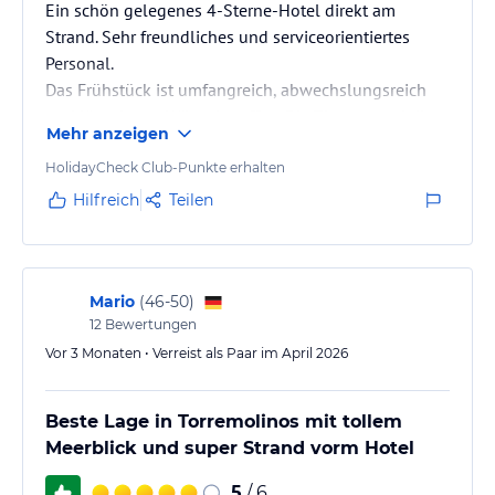
Ein schön gelegenes 4-Sterne-Hotel direkt am
Strand. Sehr freundliches und serviceorientiertes
Personal.
Das Frühstück ist umfangreich, abwechslungsreich
und lässt kaum Wünsche offen. Die Zimmer und die
Mehr anzeigen
Einrichtung sind etwas älter, aber gepflegt und
vollkommen ausreichend für einen angenehmen
HolidayCheck Club-Punkte erhalten
Aufenthalt.
Hilfreich
Teilen
Das Hotelpublikum ist eher 55+ und reserviert
konsequent die Pool-Liegen ;)
Mario
(
46-50
)
12
Bewertungen
Vor 3 Monaten • Verreist als Paar im April 2026
Beste Lage in Torremolinos mit tollem
Meerblick und super Strand vorm Hotel
5
/ 6