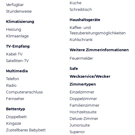
Küche
Verfügbar
Schreibtisch
Stundenweise
Haushaltsgeräte
Klimatisierung
Kaffee- und
Heizung
Teezubereitungsmöglichkeiten
Klimaanlage
Kühlschrank
TV-Empfang
Weitere Zimmerinformationen
Kabel-TV
Feuermelder
Satelliten-TV
Safe
Multimedia
Weckservice/Wecker
Telefon
Zimmertypen
Radio
Computeranschluss
Einzelzimmer
Fernseher
Doppelzimmer
Familienzimmer
Bettentyp
Hochzeitssuite
Doppelbett
Deluxe-Zimmer
Kingsize
Juniorsuite
Zustellbares Babybett
Superior