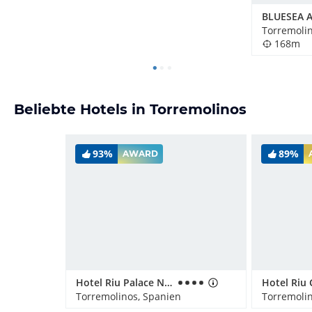
BLUESEA A
Torremolin
168m
Beliebte Hotels in Torremolinos
93%
89%
AWARD
Hotel Riu Palace Nautilus
Torremolinos, Spanien
Torremolin