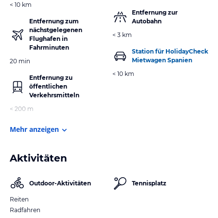
< 10 km
Entfernung zur
Entfernung zum
Autobahn
nächstgelegenen
< 3 km
Flughafen in
Fahrminuten
Station für HolidayCheck
Mietwagen Spanien
20 min
< 10 km
Entfernung zu
öffentlichen
Verkehrsmitteln
< 200 m
Mehr anzeigen
Aktivitäten
Outdoor-Aktivitäten
Tennisplatz
Reiten
Radfahren