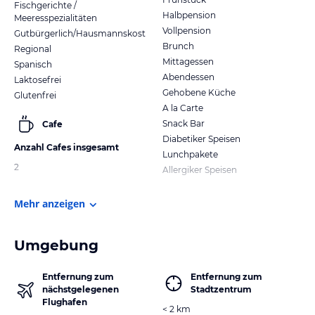
Fischgerichte /
Halbpension
Meeresspezialitäten
Vollpension
Gutbürgerlich/Hausmannskost
Brunch
Regional
Mittagessen
Spanisch
Abendessen
Laktosefrei
Gehobene Küche
Glutenfrei
A la Carte
Snack Bar
Cafe
Diabetiker Speisen
Anzahl Cafes insgesamt
Lunchpakete
2
Allergiker Speisen
Mehr anzeigen
Umgebung
Entfernung zum
Entfernung zum
nächstgelegenen
Stadtzentrum
Flughafen
< 2 km