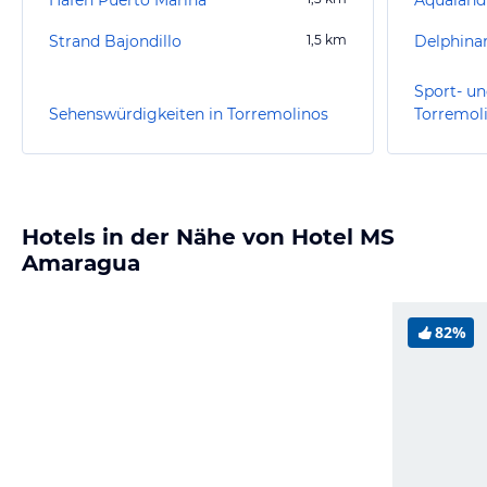
Strand Bajondillo
1,5
km
Delphina
Sport- un
Sehenswürdigkeiten in Torremolinos
Torremol
Hotels in der Nähe von Hotel MS
Amaragua
82%