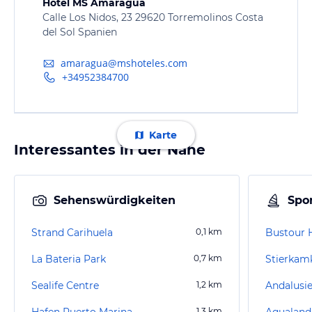
Hotel MS Amaragua
Calle Los Nidos, 23 29620 Torremolinos Costa
del Sol Spanien
amaragua@mshoteles.com
+34952384700
Karte
Interessantes in der Nähe
Sehenswürdigkeiten
Spor
Strand Carihuela
0,1
km
La Bateria Park
0,7
km
Sealife Centre
1,2
km
Hafen Puerto Marina
1,3
km
Aqualand