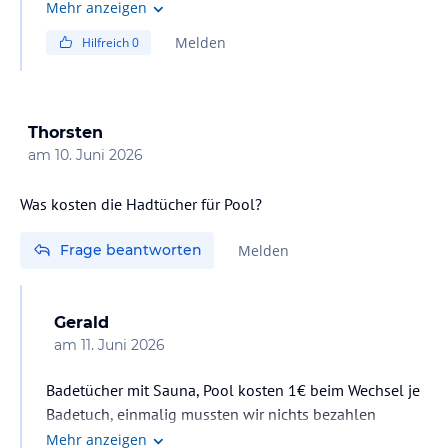
Kostenlose Parkplätze stehen leider nicht zur
Mehr anzeigen
Verfügung.
Melden
Hilfreich
0
Wenn Sie direkt bei uns im Hotel übernachten, beträgt
der Preis für den Parkplatz 15 € pro Tag.
Thorsten
Für externe Gäste kostet der Parkplatz 25 € pro Tag
am
10. Juni 2026
oder 2,75 € pro Stunde.
Was kosten die Hadtücher für Pool?
Bei weiteren Fragen helfen wir Ihnen gerne weiter.
Frage beantworten
Melden
Mit freundlichen Grüßen,
Gerald
am
11. Juni 2026
Badetücher mit Sauna, Pool kosten 1€ beim Wechsel je
Badetuch, einmalig mussten wir nichts bezahlen
Mehr anzeigen