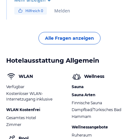
kleineren Laden in 160 m Entfernung und Kaffee Pulver
Melden
Hilfreich
0
gekauft! In Zimmer 524 sollte jetzt der Wasserkocher
noch vorhanden sein, dav wir ihn dort gelassen haben!
Alle Fragen anzeigen
Hotelausstattung Allgemein
WLAN
Wellness
Verfügbar
Sauna
Kostenloser WLAN-
Sauna Arten
Internetzugang inklusive
Finnische Sauna
WLAN Kostenfrei
Dampfbad/Türkisches Bad
Hammam
Gesamtes Hotel
Zimmer
Wellnessangebote
Ruheraum
Pool