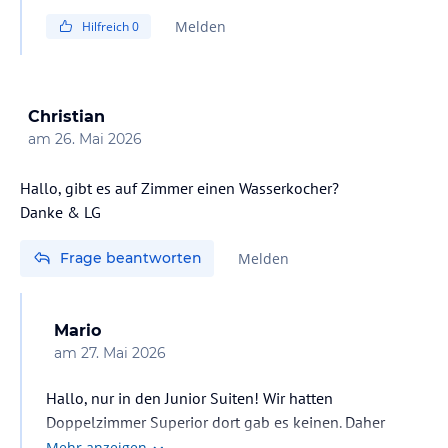
Melden
Hilfreich
0
Christian
am
26. Mai 2026
Hallo, gibt es auf Zimmer einen Wasserkocher?
Danke & LG
Frage beantworten
Melden
Mario
am
27. Mai 2026
Hallo, nur in den Junior Suiten! Wir hatten
Doppelzimmer Superior dort gab es keinen. Daher
haben wir einen Wasserkocher für 13 Euro in einem
Mehr anzeigen