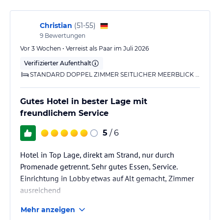
Sport und Unterhaltung
Christian
(
51-55
)
Das Hotel bietet seinen Gästen ein klimatisiertes
9
Bewertungen
Innenschwimmbad, Jacuzzi, Sauna, Türkisches Bad, Fitnessraum,
Vor 3 Wochen • Verreist als Paar im Juli 2026
Massagen und eine breite Palette an Schönheitsbehandlungen.
Verifizierter Aufenthalt
Hier finden Sie unser Angebot an Massagen und Behandlungen
STANDARD DOPPEL ZIMMER SEITLICHER MEERBLICK MIT BALKON ODER TERRASSE
zum Download
Gutes Hotel in bester Lage mit
Sonstige Einrichtungen und Services
freundlichem Service
Wir haben 275 Zimmer; davon sind 2 Luxus-Suites, 8 Suites, 6
Junior Suites und 12 Superior-Doppelzimmer.
5
/ 6
Restaurant, Snack Bar, Swimming Pool, Lobby Bar, Konferenz- und
Hotel in Top Lage, direkt am Strand, nur durch
Versammlungssäle, Parkplatz mit 217 Plätzen, großer Swimming
Promenade getrennt. Sehr gutes Essen, Service.
Pool im Freien für Erwachsene und für Kinder, weiträumige
Einrichtung in Lobby etwas auf Alt gemacht, Zimmer
Sonnenterrasse, Strand mit direktem Zugang vom Hotel und vom
ausreichend
Spa & Fitness Centre.
Mehr anzeigen
24-Stunden-Rezeption, Presse, Gepäckaufbewahrung, Hotelpage,