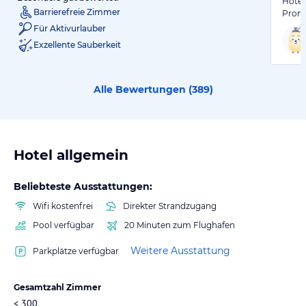
Hotel
Barrierefreie Zimmer
Prome
Für Aktivurlauber
Exzellente Sauberkeit
Alle Bewertungen (
389
)
Hotel allgemein
Beliebteste Ausstattungen:
Wifi kostenfrei
Direkter Strandzugang
Pool verfügbar
20 Minuten zum Flughafen
Weitere Ausstattung
Parkplätze verfügbar
Gesamtzahl Zimmer
< 300