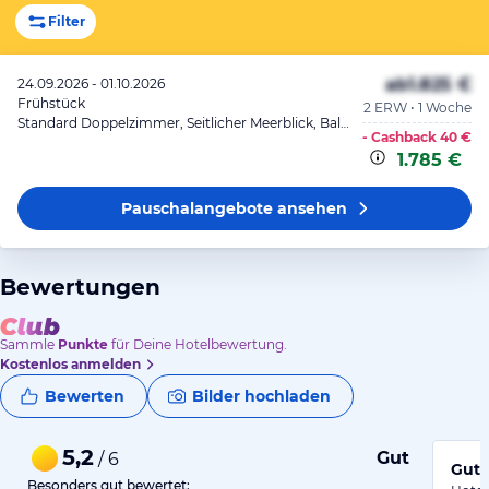
Filter
ab
1.825 €
24.09.2026 - 01.10.2026
Frühstück
2 ERW • 1 Woche
Standard Doppelzimmer, Seitlicher Meerblick, Balkon oder Terrasse
- Cashback
40 €
1.785 €
Pauschalangebote
ansehen
Bewertungen
Sammle
Punkte
für Deine Hotelbewertung.
Kostenlos anmelden
Bewerten
Bilder hochladen
5,2
Gut
/ 6
Gute
Besonders gut bewertet: