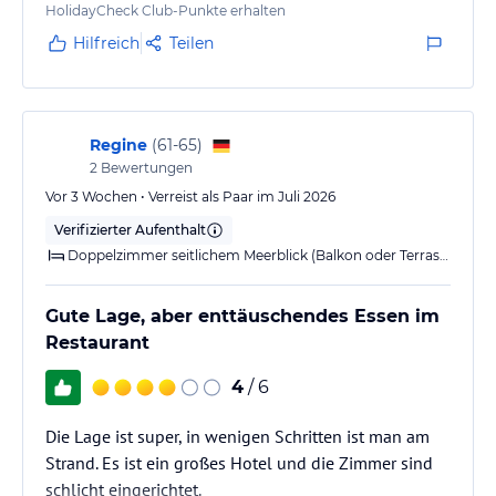
Zimmerservice, Wäschereiservice und Vermietung von Fahrrädern,
HolidayCheck Club-Punkte erhalten
Autos und Motorrädern.
Hilfreich
Teilen
Hinweis:
Allgemeine und unverbindliche
Hoteliers-/Veranstalter-/Kataloginformationen. Alle Angaben
ohne Gewähr und ohne Prüfung durch HolidayCheck. Bitte
Regine
(
61-65
)
lies vor der Buchung die verbindlichen
Angebotsdetails
des
jeweiligen Veranstalters.
2
Bewertungen
Vor 3 Wochen • Verreist als Paar im Juli 2026
Verifizierter Aufenthalt
Doppelzimmer seitlichem Meerblick (Balkon oder Terrasse)
Gute Lage, aber enttäuschendes Essen im
Restaurant
4
/ 6
Die Lage ist super, in wenigen Schritten ist man am
Strand. Es ist ein großes Hotel und die Zimmer sind
schlicht eingerichtet.