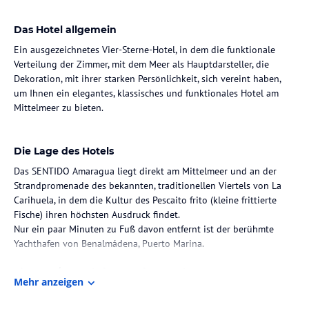
Das Hotel allgemein
Ein ausgezeichnetes Vier-Sterne-Hotel, in dem die funktionale
Verteilung der Zimmer, mit dem Meer als Hauptdarsteller, die
Dekoration, mit ihrer starken Persönlichkeit, sich vereint haben,
um Ihnen ein elegantes, klassisches und funktionales Hotel am
Mittelmeer zu bieten.
Die Lage des Hotels
Das SENTIDO Amaragua liegt direkt am Mittelmeer und an der
Strandpromenade des bekannten, traditionellen Viertels von La
Carihuela, in dem die Kultur des Pescaito frito (kleine frittierte
Fische) ihren höchsten Ausdruck findet.
Nur ein paar Minuten zu Fuß davon entfernt ist der berühmte
Yachthafen von Benalmádena, Puerto Marina.
Zimmer / Unterbringung im Hotel
Mehr anzeigen
Die Zimmer im SENTIDO Amaragua sind ausgestattet mit
Klimaanlage und Zentralheizung (mit individuell verstellbaren