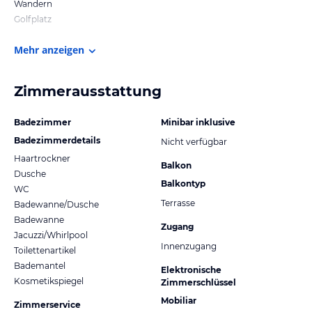
Wandern
Golfplatz
Mehr anzeigen
Zimmerausstattung
Badezimmer
Minibar inklusive
Badezimmerdetails
Nicht verfügbar
Haartrockner
Balkon
Dusche
Balkontyp
WC
Terrasse
Badewanne/Dusche
Badewanne
Zugang
Jacuzzi/Whirlpool
Innenzugang
Toilettenartikel
Bademantel
Elektronische
Kosmetikspiegel
Zimmerschlüssel
Mobiliar
Zimmerservice