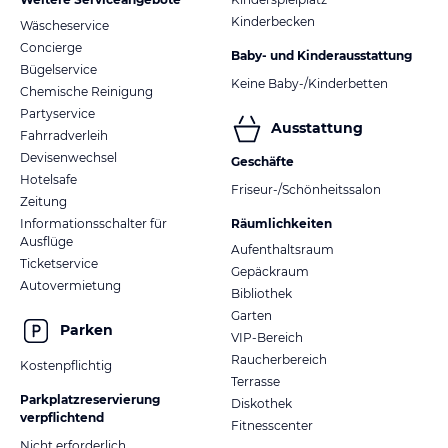
Kinderbecken
Wäscheservice
Concierge
Baby- und Kinderausstattung
Bügelservice
Keine Baby-/Kinderbetten
Chemische Reinigung
Partyservice
Ausstattung
Fahrradverleih
Devisenwechsel
Geschäfte
Hotelsafe
Friseur-/Schönheitssalon
Zeitung
Informationsschalter für
Räumlichkeiten
Ausflüge
Aufenthaltsraum
Ticketservice
Gepäckraum
Autovermietung
Bibliothek
Garten
Parken
VIP-Bereich
Raucherbereich
Kostenpflichtig
Terrasse
Parkplatzreservierung
Diskothek
verpflichtend
Fitnesscenter
Nicht erforderlich