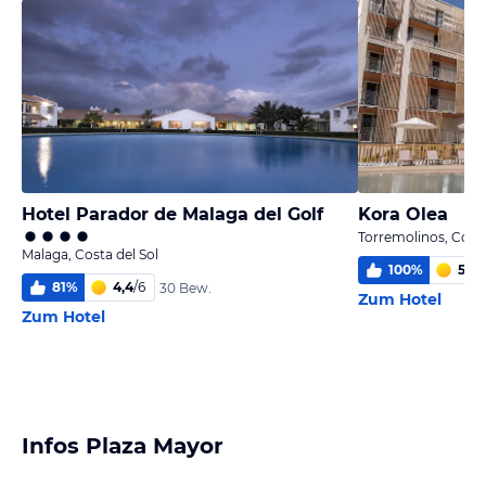
Hotel Parador de Malaga del Golf
Kora Olea
Torremolinos, Costa
Malaga, Costa del Sol
100
%
5,9
/
81
%
4,4
/
6
30 Bew.
Zum Hotel
Zum Hotel
Infos Plaza Mayor