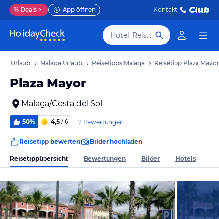
%
Deals
App öffnen
Kontakt
Hotel, Reiseziel
 Sol Urlaub
Malaga Urlaub
Reisetipps Malaga
Reisetipp Plaza Mayor
Plaza Mayor
Malaga/Costa del Sol
50%
4,5
/ 6
2 Bewertungen
Reisetipp bewerten
Bilder hochladen
Reisetippübersicht
Bewertungen
Bilder
Hotels