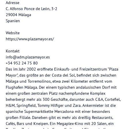
Adresse
C. Alfonso Ponce de León, 3-2
29004 Málaga
Spanien
Website
https://www.plazamayor.es/
Kontakt
info@adm.plazamayor.es
+34 952 24 75 80
Das im Jahr 2002 eröffnete Einkaufs- und Freizeitzentrum "Plaza
Mayor", das größte an der Costa del Sol, befindet sich zwischen
Málaga und Torremolinos, etwa zwei Kilometer entfernt vom
Flughafen Málaga. Der einem typischen andalusischen Dorf mit
einem großen zentralen Platz nachempfundene Komplex
beherbergt mehr als 300 Geschäfte, darunter auch C&A, Cortefiel,
H&M, Springfield, Tommy Hilfiger und Zara. Ankermieter ist die
spanische Supermarktkette Mercadona mit einer besonders
großen Filiale. Daneben gibt es mehr als dreißig Restaurants,
Cafés, Bars und Kneipen. Ein Megaplex-Kino mit 20 Sälen, ein