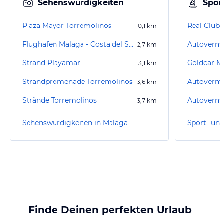
Sehenswürdigkeiten
Spor
Plaza Mayor Torremolinos
Real Clu
0,1
km
Flughafen Malaga - Costa del Sol (AGP)
2,7
km
Strand Playamar
Goldcar 
3,1
km
Strandpromenade Torremolinos
3,6
km
Strände Torremolinos
Autoverm
3,7
km
Sehenswürdigkeiten in Malaga
Sport- un
Finde Deinen perfekten Urlaub