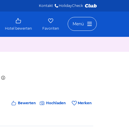
Kontakt
HolidayCheck 
Menü
Hotel bewerten
Favoriten
Bewerten
Hochladen
Merken