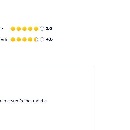
ie
5,0
terh.
4,6
 in erster Reihe und die