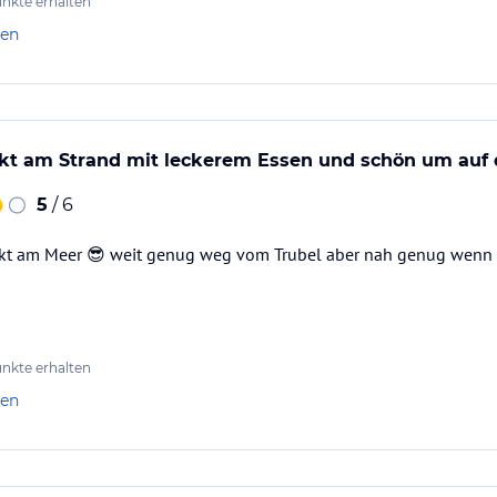
nkte erhalten
n 11:00-23:00 Uhr.
len
kt am Strand mit leckerem Essen und schön um auf d
5
/ 6
ekt am Meer 😎 weit genug weg vom Trubel aber nah genug wenn
n Sie sich an der Rezeption über
nkte erhalten
len