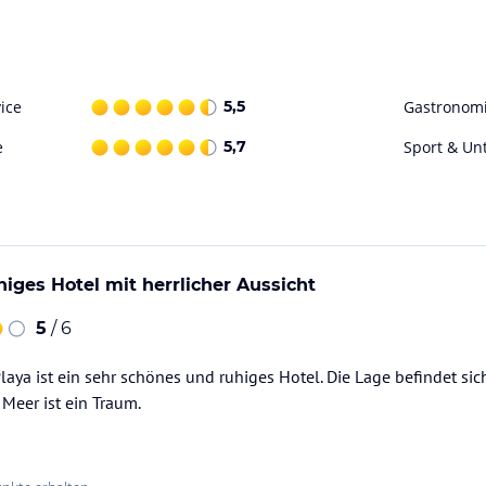
ice
5,5
Gastronom
e
5,7
Sport & Un
iges Hotel mit herrlicher Aussicht
5
/ 6
aya ist ein sehr schönes und ruhiges Hotel. Die Lage befindet sich
in (Weiss, Rot und Rosé).
 Meer ist ein Traum.
ka, Whisky, Wein (Weiss, Rot und Rosé) und Sekt.