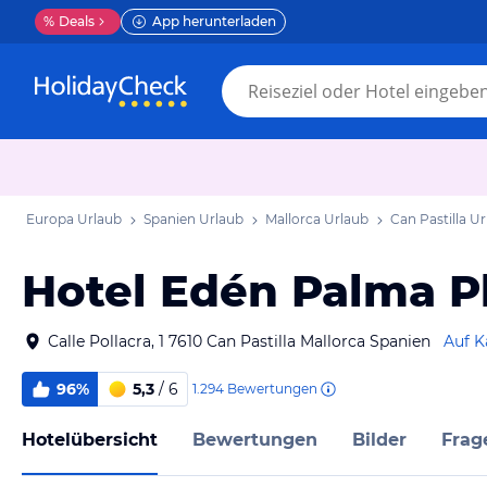
%
Deals
App herunterladen
Europa Urlaub
Spanien Urlaub
Mallorca Urlaub
Can Pastilla U
Hotel Edén Palma Pl
Calle Pollacra, 1 7610 Can Pastilla Mallorca Spanien
Auf K
96%
5,3
/ 6
1.294
Bewertungen
Hotelübersicht
Bewertungen
Bilder
Frag