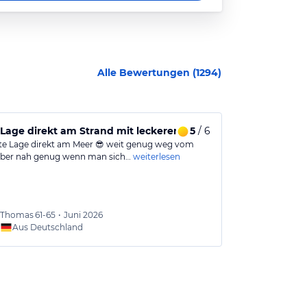
Alle Bewertungen (
1294
)
Lage direkt am Strand mit leckerem Essen und schön um auf 
5
/ 6
Mein Aufent
te Lage direkt am Meer 😎 weit genug weg vom
Sehr schönes Ho
aber nah genug wenn man sich…
weiterlesen
renoviert word
Essen war auc
Thomas
61-65
•
Juni 2026
Jelena
Aus Deutschland
Aus