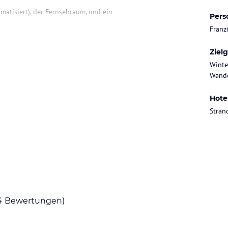
limatisiert), der Fernsehraum, und ein
Pers
Franz
Ziel
ntfernt, es besteht eine regelmässige
Winte
über hinhaus bietet am Playa de Palma
Wande
, Tennisclub, Fahrradverleih, reiten usw. Sowie
Hote
yi, una ves en la autopista coger la salida nº 8
Stran
 i Soria), coger la segunda calle a la derecha
mar la tercera a la derecha (calle Pollacra. Ha
g) Fernsehen, Klimaanlage , individuelle Heizung
usche und Föhn.
4
Bewertungen)