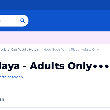
rlaub
Can Pastilla Hotels
Hotel Edén Palma Playa - Adults Only
aya - Adults Only
arte anzeigen
en