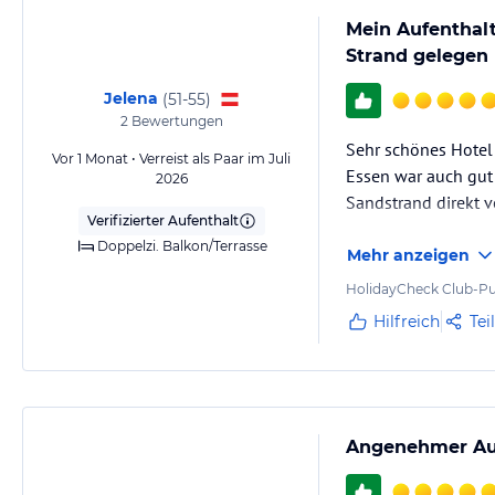
im Restaurant zu verzehren.
Mein Aufenthal
In Badebekleidung, barfuss und mit freiem Oberkörper
Strand gelegen
ist der Zutritt nicht gestattet.
Jelena
(
51-55
)
Zugangsdaten für WLAN im Bereich der Lounge können an der Rezept
2
Bewertungen
Sehr schönes Hotel 
Vor 1 Monat • Verreist als Paar im Juli
Hinweis:
Allgemeine und unverbindliche Hoteliers-/Veranstalter-/K
Essen war auch gut
2026
Gewähr und ohne Prüfung durch HolidayCheck. Bitte lies vor der B
Sandstrand direkt 
jeweiligen Veranstalters.
Verifizierter Aufenthalt
Doppelzi. Balkon/Terrasse
Mehr anzeigen
HolidayCheck Club-Pu
Hilfreich
Tei
Angenehmer Auf