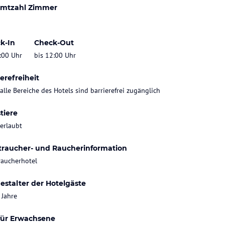
mtzahl Zimmer
k-In
Check-Out
:00 Uhr
bis 12:00 Uhr
erefreiheit
 alle Bereiche des Hotels sind barrierefrei zugänglich
tiere
 erlaubt
traucher- und Raucherinformation
raucherhotel
estalter der Hotelgäste
 Jahre
für Erwachsene