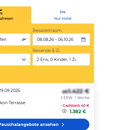
lreisen
Nur Hotel
Reisezeitraum
äfen
08.08.26 - 06.10.26
Reisende & Zi.
2 Erw, 0 Kinder, 1 Zi.
1.422 €
29.09.2026
ab
2 ERW • 1 Woche
lkon Terrasse
- Cashback
40 €
1.382 €
Pauschalangebote
ansehen