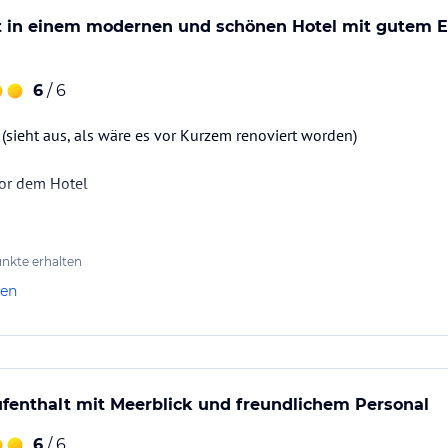
t in einem modernen und schönen Hotel mit gutem E
6
/ 6
ion erworben werden.
(sieht aus, als wäre es vor Kurzem renoviert worden)
ataloginformationen. Alle Angaben ohne
uchung die verbindlichen
Angebotsdetails
des
vor dem Hotel
nkte erhalten
len
enthalt mit Meerblick und freundlichem Personal
6
/ 6