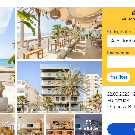
Pauscha
Abflughafen
Alle Flugh
Reisedauer
vom Hotelier, April 2025
Filter
22.09.2026 - 
Frühstück
Doppelzi. Ba
vom Hotelier, April 2025
Alle Bilder
(
826
)