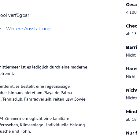
Gesa
< 100
ool verfügbar
Chec
e
Weitere Ausstattung
ab 13
Barri
Nicht
ittlermeer ist es lediglich durch eine moderne
Haus
trennt.
Nicht
ntfernt, es besteht eine regelmässige
Nich
über hinhaus bietet am Playa de Palma
Nicht
, Tennisclub, Fahrradverleih, reiten usw. Sowie
Mind
 94 Zimmern ermöglicht eine familiäre
ab 18
 Fernsehen, Klimaanlage , individuelle Heizung
Dusche und Föhn.
Nur 