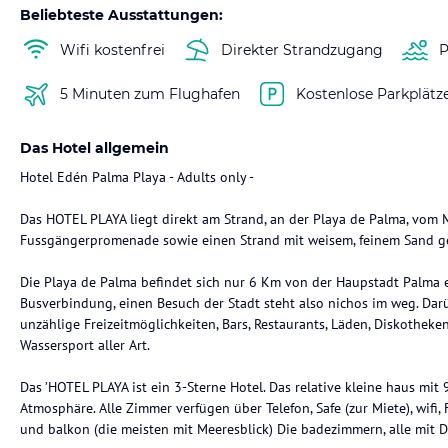
Beliebteste Ausstattungen:
Wifi kostenfrei
Direkter Strandzugang
P
5 Minuten zum Flughafen
Kostenlose Parkplätz
Das Hotel allgemein
Hotel Edén Palma Playa - Adults only -
Das HOTEL PLAYA liegt direkt am Strand, an der Playa de Palma, vom M
Fussgängerpromenade sowie einen Strand mit weisem, feinem Sand ge
Die Playa de Palma befindet sich nur 6 Km von der Haupstadt Palma e
Busverbindung, einen Besuch der Stadt steht also nichos im weg. Dar
unzählige Freizeitmöglichkeiten, Bars, Restaurants, Läden, Diskotheken
Wassersport aller Art.
Das ’HOTEL PLAYA ist ein 3-Sterne Hotel. Das relative kleine haus mit
Atmosphäre. Alle Zimmer verfügen über Telefon, Safe (zur Miete), wifi,
und balkon (die meisten mit Meeresblick) Die badezimmern, alle mit 