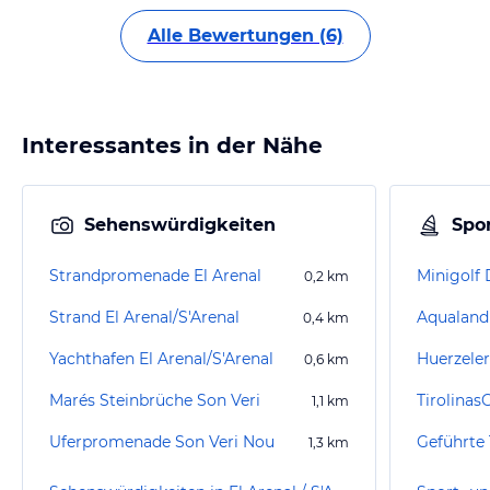
Alle Bewertungen (6)
Interessantes in der Nähe
Sehenswürdigkeiten
Spor
Strandpromenade El Arenal
Minigolf
0,2
km
Strand El Arenal/S'Arenal
Aqualand
0,4
km
Yachthafen El Arenal/S'Arenal
0,6
km
Marés Steinbrüche Son Veri
1,1
km
Uferpromenade Son Veri Nou
1,3
km