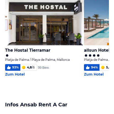
The Hostal Tierramar
allsun Hotel 
Platja de Palma / Playa de Palma, Mallorca
Platja de Palma / P
93
%
4,8
/
6
94
%
5,4
/
6
99 Bew.
Zum Hotel
Zum Hotel
Infos Ansab Rent A Car