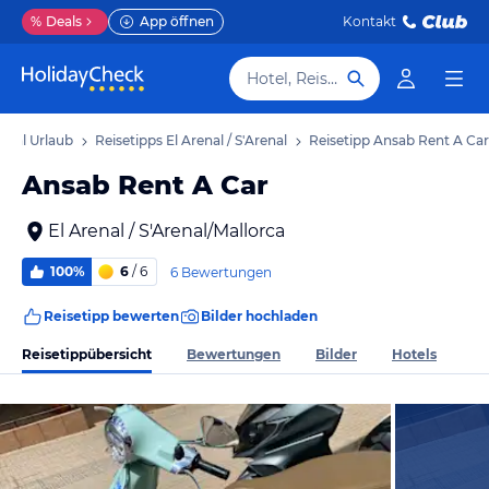
%
Deals
App öffnen
Kontakt
Hotel, Reiseziel
renal Urlaub
Reisetipps El Arenal / S'Arenal
Reisetipp Ansab Rent A Car
Ansab Rent A Car
El Arenal / S'Arenal/Mallorca
100%
6
/ 6
6 Bewertungen
Reisetipp bewerten
Bilder hochladen
Reisetippübersicht
Bewertungen
Bilder
Hotels