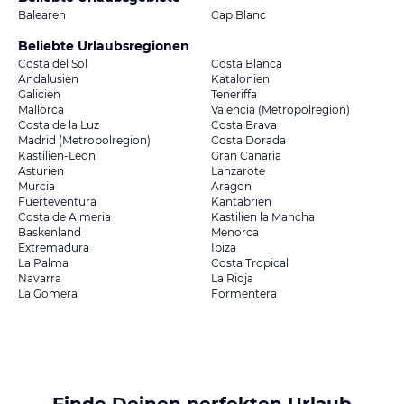
Balearen
Cap Blanc
Beliebte Urlaubsregionen
Costa del Sol
Costa Blanca
Andalusien
Katalonien
Galicien
Teneriffa
Mallorca
Valencia (Metropolregion)
Costa de la Luz
Costa Brava
Madrid (Metropolregion)
Costa Dorada
Kastilien-Leon
Gran Canaria
Asturien
Lanzarote
Murcia
Aragon
Fuerteventura
Kantabrien
Costa de Almeria
Kastilien la Mancha
Baskenland
Menorca
Extremadura
Ibiza
La Palma
Costa Tropical
Navarra
La Rioja
La Gomera
Formentera
Finde Deinen perfekten Urlaub