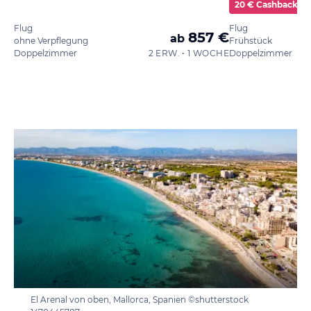
20 € Cashback
Flug
Flug
857 €
ab
ohne Verpflegung
Frühstück
Doppelzimmer
2 ERW. • 1 WOCHE
Doppelzimmer
El Arenal von oben, Mallorca, Spanien ©shutterstock