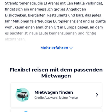
Strandpromenade, die El Arenal mit Can Patilla verbindet,
findet sich ein unermesslich großes Angebot an
Diskotheken, Biergärten, Restaurants und Bars, das jedes
Jahr Millionen feierfreudige Europäer anzieht und es dürfte
wohl kaum einen ähnlichen Ort in Europa geben, an dem
es leichter ist, neue Leute kennenzulernen und richtig
abzutanzen.
Mehr erfahren
Doch El Arenal hat viel mehr zu bieten, als nur die nahe
Partymeile. Insbesondere der charmante Stadtkern mit
seinen Häusern aus dem 19. Jahrhundert strahlt eine Idylle
aus, die manch anderer Ort vermisst lässt. Jetsetfeeling
Flexibel reisen mit dem passenden
kommt hingegen am neuen Hafen auf, der mehr als 600
Mietwagen
Booten und Jachten einen Liegeplatz bietet.
Der lang gestreckte Strand wartet darüber hinaus nicht nur
Mietwagen finden
mit seinem goldglitzernden Sand und einem herrlichen
Große Auswahl, kleine Preise
Blick auf das türkisblaue Mittelmeer auf, sondern überzeugt
sogar mit guter Wasserqualität und da es am Strand neben