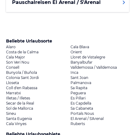
Pauschalreisen El Arenal / S'Arenal
Beliebte Urlaubsorte
Alaro
Cala Blava
Costa de la Calma
Orient
Cala Major
Lloret de Vistalegre
Son Verí Nou
Banyalbufar
Consell
Valldemossa / Valldemosa
Bunyola / Buñola
Inca
Colonia Sant Jordi
Sant Joan
Lloseta
Palmanova
Coll d'en Rabassa
Sa Rapita
Marratxi
Peguera
Illetas / Illetes
Es Pillari
Secar de la Real
Es Capdella
Sol de Mallorca
Sa Cabaneta
Sineu
Portals Nous
Santa Eugenia
El Arenal / S'Arenal
Cala Vinyes
Ruberts
Beliebte Urlaubsgebiete