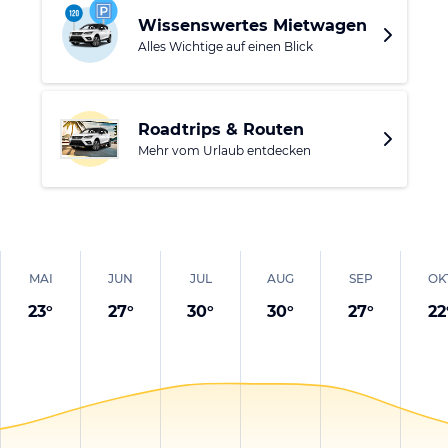
Liegen und Sonnenschirmen auch ein ausreichendes
Wissenswertes Mietwagen
Angebot an Wassersportmöglichkeiten gibt, dürfte es hier
Alles Wichtige auf einen Blick
garantiert niemandem langweilig werden. Abwechslung
zum Strandleben bietet eine Ausflugstour ins historische
Palma de Mallorca.
Roadtrips & Routen
Mehr vom Urlaub entdecken
MAI
JUN
JUL
AUG
SEP
OK
23
°
27
°
30
°
30
°
27
°
22