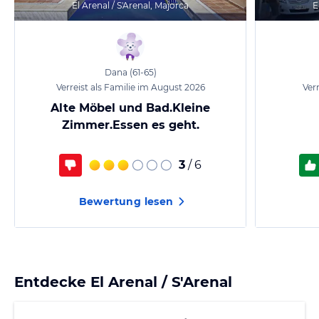
El Arenal / S'Arenal, Majorca
E
Dana
(61-65)
Verreist als Familie im August 2026
Ver
Alte Möbel und Bad.Kleine
Zimmer.Essen es geht.
3
/ 6
Bewertung lesen
Entdecke
El Arenal / S'Arenal