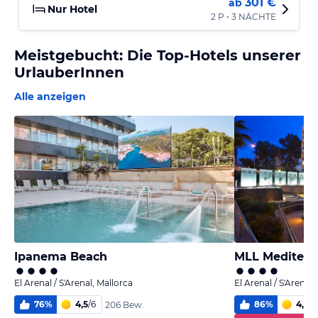
301 €
ab
Nur Hotel
2 P • 3 NÄCHTE
Meistgebucht: Die Top-Hotels unserer
UrlauberInnen
Alle anzeigen
Ipanema Beach
El Arenal / S'Arenal, Mallorca
El Arenal / S'Arenal,
76
%
4,5
/
6
86
%
4,8
/
6
206 Bew.