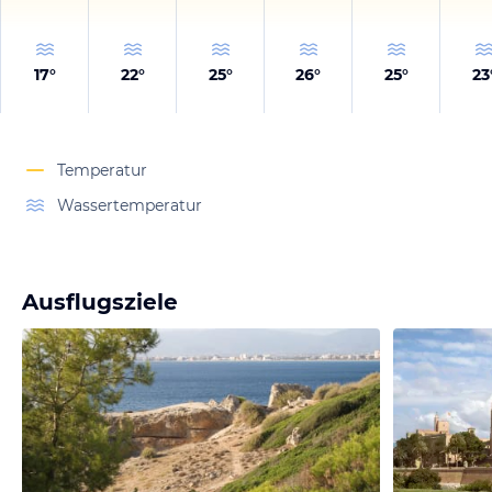
17
°
22
°
25
°
26
°
25
°
23
Temperatur
Wassertemperatur
Ausflugsziele