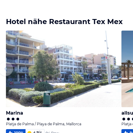
Bild melden
von Ralf
Hotel nähe Restaurant Tex Mex
Marina
alls
Platja de Palma / Playa de Palma, Mallorca
Platja
100
%
4,7
/
6
9