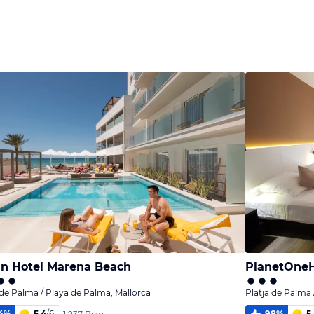
un Hotel Marena Beach
PlanetOneH
 de Palma / Playa de Palma, Mallorca
Platja de Palma 
4
%
5,4
/
6
98
%
5