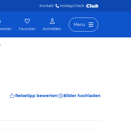
Kontakt
HolidayCheck 
Menü
werten
Favoriten
Anmelden
x
Reisetipp bewerten
Bilder hochladen