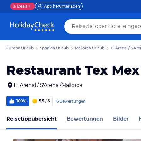
%
Deals
App herunterladen
Europa Urlaub
Spanien Urlaub
Mallorca Urlaub
El Arenal / S'Ar
Restaurant Tex Mex
El Arenal / S'Arenal/Mallorca
100%
5,5
/ 6
6 Bewertungen
Reisetippübersicht
Bewertungen
Bilder