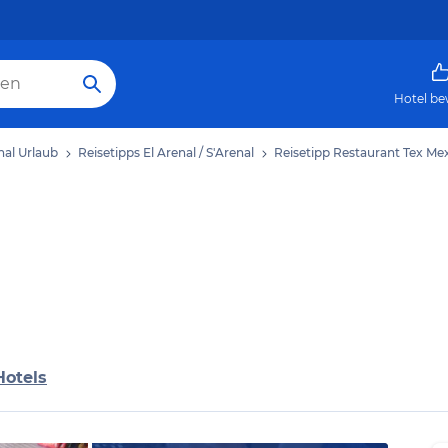
Hotel be
enal Urlaub
Reisetipps El Arenal / S'Arenal
Reisetipp Restaurant Tex Me
Hotels