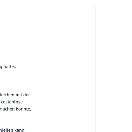
 hatte..
leichen mit der
s kostenlose
 machen konnte,
enießen kann.