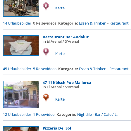
Karte
14 Urlaubsbilder
0 Reisevideos
Kategorie:
Essen & Trinken
-
Restaurant
Restaurant Bar Andaluz
in El Arenal / S'Arenal
Karte
45 Urlaubsbilder
5 Reisevideos
Kategorie:
Essen & Trinken
-
Restaurant
47-11 Kölsch Pub Mallorca
in El Arenal / S'Arenal
Karte
12 Urlaubsbilder
1 Reisevideo
Kategorie:
Nightlife
-
Bar / Cafe / L...
Pizzeria Del Sol