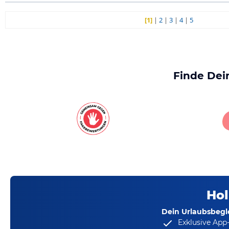
[1]
|
2
|
3
|
4
|
5
Finde Dei
Hol
Dein Urlaubsbegle
Exklusive App