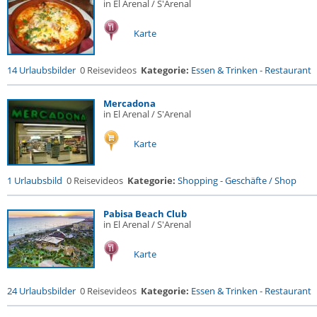
in El Arenal / S'Arenal
Karte
14 Urlaubsbilder
0 Reisevideos
Kategorie:
Essen & Trinken
-
Restaurant
Mercadona
in El Arenal / S'Arenal
Karte
1 Urlaubsbild
0 Reisevideos
Kategorie:
Shopping
-
Geschäfte / Shop
Pabisa Beach Club
in El Arenal / S'Arenal
Karte
24 Urlaubsbilder
0 Reisevideos
Kategorie:
Essen & Trinken
-
Restaurant