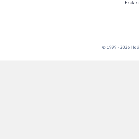
Erklär
© 1999 - 2026 Holi