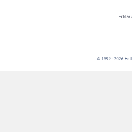
Erklär
© 1999 - 2026 Holi