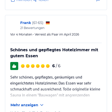
Koch, Putzkraft bis Flexibilität geht kaum etwas
spontan oder überhaupt. Dies merkt man schon beim
Empfang.Frühstück kein Buffet…
Frank
(
61-65
)
21
Bewertungen
Vor 4 Monaten • Verreist als Paar im April 2026
Schönes und gepflegtes Hotelzimmer mit
gutem Essen
6
/ 6
Sehr schönes, gepflegtes, geräumiges und
eingerichtetes Hotelzimmer. Das Essen war sehr
schmackhaft und ausreichend. Tolle originelle kleine
Sauna in einem "Bauwagen" mit angrenzenden
Ruheraum. Fahrradverleih direkt beim Hotel möglich.
Mehr anzeigen
Sehr freundliches Personal und nett eingerichtetes