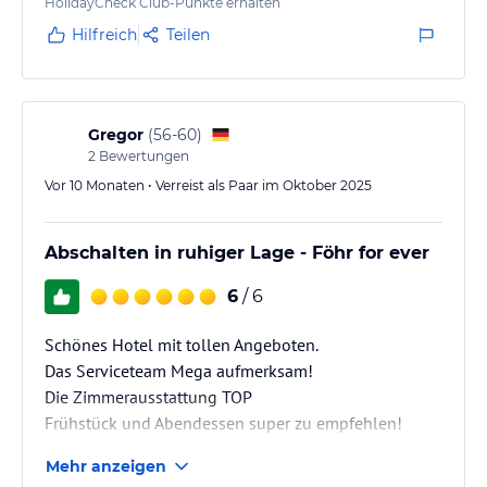
Restaurant. Stand fußläufig zu erreichen. Gerne
HolidayCheck Club-Punkte erhalten
wieder.
Hilfreich
Teilen
Gregor
(
56-60
)
2
Bewertungen
Vor 10 Monaten • Verreist als Paar im Oktober 2025
Abschalten in ruhiger Lage - Föhr for ever
6
/ 6
Schönes Hotel mit tollen Angeboten.
Das Serviceteam Mega aufmerksam!
Die Zimmerausstattung TOP
Frühstück und Abendessen super zu empfehlen!
Mehr anzeigen