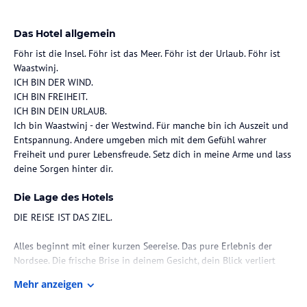
Das Hotel allgemein
Föhr ist die Insel. Föhr ist das Meer. Föhr ist der Urlaub. Föhr ist
Waastwinj.
ICH BIN DER WIND.
ICH BIN FREIHEIT.
ICH BIN DEIN URLAUB.
Ich bin Waastwinj - der Westwind. Für manche bin ich Auszeit und
Entspannung. Andere umgeben mich mit dem Gefühl wahrer
Freiheit und purer Lebensfreude. Setz dich in meine Arme und lass
deine Sorgen hinter dir.
Die Lage des Hotels
DIE REISE IST DAS ZIEL.
Alles beginnt mit einer kurzen Seereise. Das pure Erlebnis der
Nordsee. Die frische Brise in deinem Gesicht, dein Blick verliert
sich bis zum unendlichen Horizont. Du weißt, dass du im Urlaub
Mehr anzeigen
bist. Die Route nach Föhr bringt Sie von Dagebüll über das
Wattenmeer, ob Sie mit dem Auto anreisen oder nicht. Sie werden