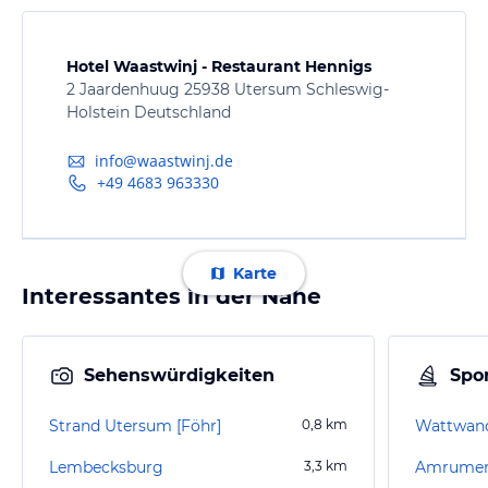
Hotel Waastwinj - Restaurant Hennigs
2 Jaardenhuug 25938 Utersum Schleswig-
Holstein Deutschland
info@waastwinj.de
+49 4683 963330
Karte
Interessantes in der Nähe
Sehenswürdigkeiten
Spor
Strand Utersum [Föhr]
0,8
km
Wattwand
Lembecksburg
3,3
km
Amrumer 