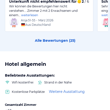
Unterkunft nicht empfehlenswert für Urlaub mit Kinde
2
/ 6
Schö
Wir können die Bewertungen hier nicht
Sehr 
verstehen…..Zimmer 2 mit 2 Erwachsenen und
einge
einem…
weiterlesen
weite
Anja
51-55
•
März 2026
Aus Deutschland
Alle Bewertungen (
25
)
Hotel allgemein
Beliebteste Ausstattungen:
Wifi kostenfrei
Strand in der Nähe
Weitere Ausstattung
Kostenlose Parkplätze
Gesamtzahl Zimmer