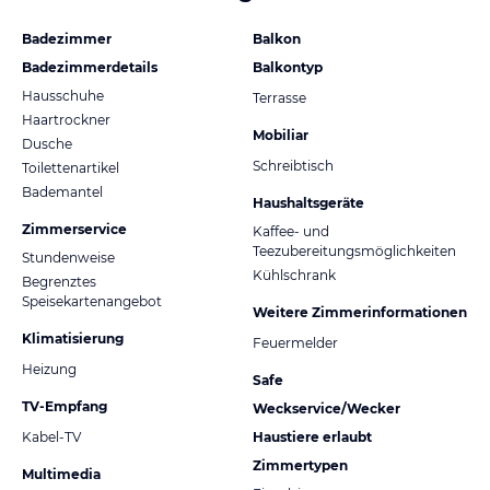
Badezimmer
Balkon
Badezimmerdetails
Balkontyp
Hausschuhe
Terrasse
Haartrockner
Mobiliar
Dusche
Schreibtisch
Toilettenartikel
Bademantel
Haushaltsgeräte
Zimmerservice
Kaffee- und
Teezubereitungsmöglichkeiten
Stundenweise
Kühlschrank
Begrenztes
Speisekartenangebot
Weitere Zimmerinformationen
Klimatisierung
Feuermelder
Heizung
Safe
TV-Empfang
Weckservice/Wecker
Kabel-TV
Haustiere erlaubt
Zimmertypen
Multimedia