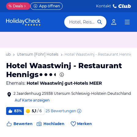
%
Deals
App öffnen
Kontakt
Hotel, Reiseziel
Urlaub
Utersum [Föhr] Hotels
Hotel Waastwinj - Restaurant Hennigs
Hotel Waastwinj - Restaurant
Hennigs
Ehemals:
Hotel Waastwinj gut-Hotels MEER
2 Jaardenhuug 25938 Utersum Schleswig-Holstein Deutschland
Auf Karte anzeigen
25
Bewertungen
83%
5,1
/ 6
Bewerten
Hochladen
Merken