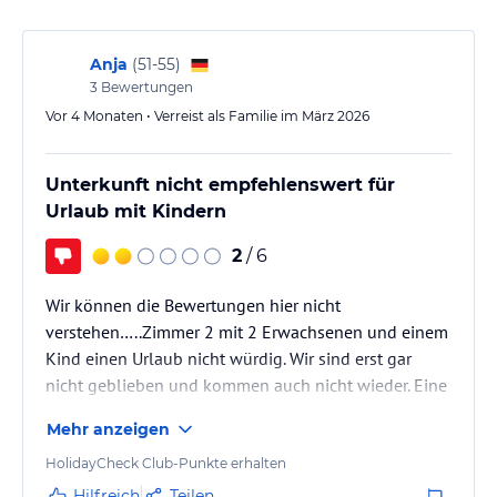
Sport und Unterhaltung
FREIHEIT FÖHR.
Anja
(
51-55
)
Föhr ist ein Gedicht.
3
Bewertungen
Schon beim ersten Schritt auf der Insel werden Sie die Sehnsucht
Vor 4 Monaten • Verreist als Familie im März 2026
der Föhr-Auswanderer nach ihrem alten Zuhause verstehen. Auch
in der "Friesischen Karibik" finden sich viele charmante
Gegensätze: Ruhe und Vitalität. Wildnis und gepflegte Vorgärten.
Unterkunft nicht empfehlenswert für
Traditionelles Flair und moderne Kunst. Es ist alles einfach hier.
Urlaub mit Kindern
Jeder ist entspannt. Jeder genießt diese einzigartige Freiheit
umgeben vom Meer. Ein Ort, an dem du bleiben willst. Wie ich.
2
/ 6
Hinweis:
Allgemeine und unverbindliche
Wir können die Bewertungen hier nicht
Hoteliers-/Veranstalter-/Kataloginformationen. Alle Angaben
verstehen…..Zimmer 2 mit 2 Erwachsenen und einem
ohne Gewähr und ohne Prüfung durch HolidayCheck. Bitte
Kind einen Urlaub nicht würdig. Wir sind erst gar
lies vor der Buchung die verbindlichen
Angebotsdetails
des
jeweiligen Veranstalters.
nicht geblieben und kommen auch nicht wieder. Eine
Terrasse ist nur zum Parkplatz und zwischen mehrerer
Mehr anzeigen
Häusern ohne jegliche Aussicht. Völlig unstilisch und
verwohnt und dunkel….Arbeitskräfte sind auf Föhr
HolidayCheck Club-Punkte erhalten
Mangelware,was der Kunde am Tag oft hört vom
Hilfreich
Teilen