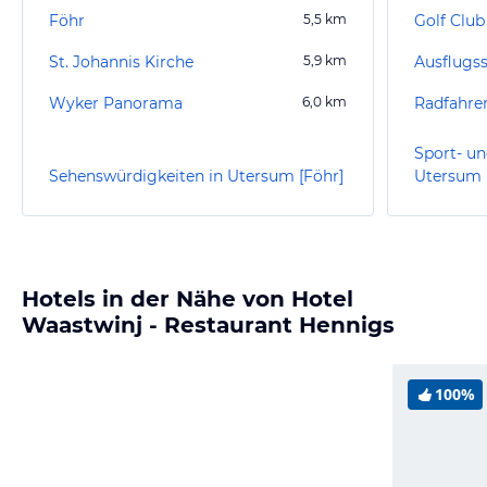
Föhr
5,5
km
Golf Club
St. Johannis Kirche
5,9
km
Ausflugss
Wyker Panorama
6,0
km
Radfahre
Sport- un
Sehenswürdigkeiten in Utersum [Föhr]
Utersum 
Hotels in der Nähe von Hotel
Waastwinj - Restaurant Hennigs
100%