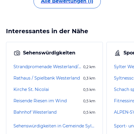
Alle Bewertungen (1)
Interessantes in der Nähe
Sehenswürdigkeiten
Spor
Strandpromenade Westerland/Sylt
Sylter We
0,2
km
Rathaus / Spielbank Westerland
Syltnessc
0,3
km
Kirche St. Nicolai
Schach sp
0,5
km
Reisende Riesen im Wind
Fitnessin
0,5
km
Bahnhof Westerland
ALPEN-SY
0,5
km
Sehenswürdigkeiten in Gemeinde Sylt [Sylt]