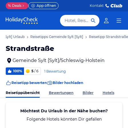
%
Deals
App öffnen
Kontakt
Hotel, Reiseziel
t [Sylt] Urlaub
Reisetipps Gemeinde Sylt [Sylt]
Reisetipp Strandstraße
Strandstraße
Gemeinde Sylt [Sylt]/Schleswig-Holstein
100%
5
/ 6
1 Bewertung
Reisetipp bewerten
Bilder hochladen
Reisetippübersicht
Bewertungen
Bilder
Hotels
Möchtest Du Urlaub in der Nähe buchen?
Folgende Hotels könnten Dir gefallen