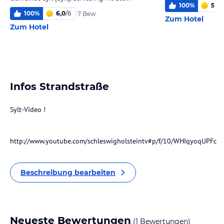
100
%
5,5
/
100
%
6,0
/
6
7 Bew.
Zum Hotel
Zum Hotel
Infos Strandstraße
Sylt-Video !
http://www.youtube.com/schleswigholsteintv#p/f/10/WHIqyoqUPFc
Beschreibung bearbeiten
Neueste Bewertungen
(1 Bewertungen)