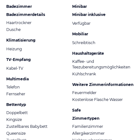
Badezimmer
Minibar
Badezimmerdetails
Minibar inklusive
Haartrockner
Verfügbar
Dusche
Mobiliar
Klimatisierung
Schreibtisch
Heizung
Haushaltsgeräte
TV-Empfang
Kaffee- und
Teezubereitungsmöglichkeiten
Kabel-TV
Kühlschrank
Multimedia
Weitere Zimmerinformationen
Telefon
Feuermelder
Fernseher
Kostenlose Flasche Wasser
Bettentyp
Safe
Doppelbett
Zimmertypen
Kingsize
Zustellbares Babybett
Familienzimmer
Queensize
Allergikerzimmer