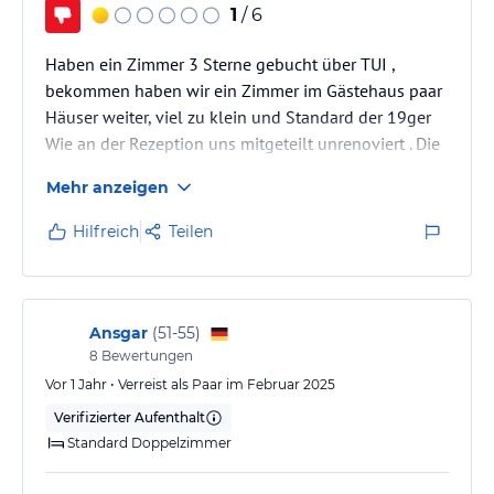
1
/ 6
Haben ein Zimmer 3 Sterne gebucht über TUI ,
bekommen haben wir ein Zimmer im Gästehaus paar
Häuser weiter, viel zu klein und Standard der 19ger
Wie an der Rezeption uns mitgeteilt unrenoviert . Die
Fotos des Zimmers sind nirgendwo sichtbar und
Mehr anzeigen
erkennbar bei der hotelbeschreibung .
Unterirdisch , alter dreckiger Teppich.
Hilfreich
Teilen
Man kann es kaum aushalten, man kann nicht atmen
vor lauter Muff Geruch . 60 Treppenstufen ohne
Aufzug . Einfach eine Zumutung. Unfreundliches
Personal an der Rezeption …..könnten ja ausziehen…
Ansgar
(
51-55
)
8
Bewertungen
Vor 1 Jahr • Verreist als Paar im Februar 2025
Verifizierter Aufenthalt
Standard Doppelzimmer