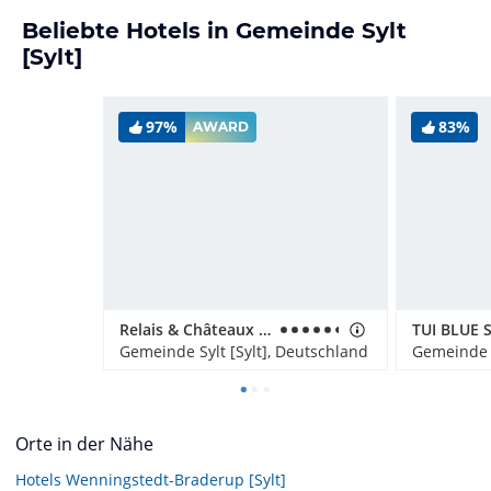
Beliebte Hotels in Gemeinde Sylt
[Sylt]
97%
83%
AWARD
Relais & Châteaux Landhaus Stricker
TUI BLUE S
Gemeinde Sylt [Sylt], Deutschland
Gemeinde S
Orte in der Nähe
Hotels
Wenningstedt-Braderup [Sylt]