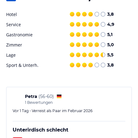
Angaben ohne Gewähr. Bitte lies vor der Buchung die
verbindlichen
Angebotsdetails
des jeweiligen Veranstalters.
Hotel
3,8
Service
4,9
Gastronomie
5,1
Zimmer
5,0
Lage
5,5
Sport & Unterh.
3,8
Petra
(
56-60
)
1
Bewertungen
Vor 1 Tag • Verreist als Paar im Februar 2026
Unterirdisch schlecht