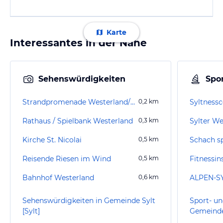
Karte
Interessantes in der Nähe
Sehenswürdigkeiten
Spor
Strandpromenade Westerland/Sylt
0,2
km
Syltnessc
Rathaus / Spielbank Westerland
0,3
km
Sylter We
Kirche St. Nicolai
0,5
km
Schach sp
Reisende Riesen im Wind
0,5
km
Fitnessin
Bahnhof Westerland
0,6
km
ALPEN-SY
Sehenswürdigkeiten in Gemeinde Sylt
Sport- un
[Sylt]
Gemeinde 