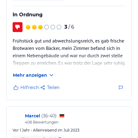
In Ordnung
3
/ 6
Frühstück gut und abwechslungsreich, es gab frische
Brotwaren vom Bäcker, mein Zimmer befand sich in
einem Nebengebäude und war nur durch zwei steile
Treppen zu erreichen. Es war trotz der Lage sehr ruhig.
Das Zimmer war geräumig, leider entsprach die
Mehr anzeigen
Ausstattung nicht mehr dem heutigen Standard. Das
Zimmer war abgewohnt und müsste dringend
Hilfreich
Teilen
renoviert werden. der Teppichboden war voller
Flecken, im Badezimmer waren im Duschbereich
mehrere Fliesen locker. Das WLAN war nicht
brauchbar. Sehr schade.
Marcel
(
36-40
)
406
Bewertungen
Vor 1 Jahr • Alleinreisend im Juli 2023