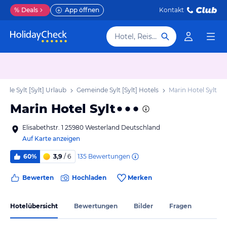
%
Deals
App öffnen
Kontakt
Hotel, Reiseziel
nde Sylt [Sylt] Urlaub
Gemeinde Sylt [Sylt] Hotels
Marin Hotel Sylt
Marin Hotel Sylt
Elisabethstr. 1 25980 Westerland Deutschland
Auf Karte anzeigen
135
Bewertungen
60%
3,9
/ 6
Bewerten
Hochladen
Merken
Hotelübersicht
Bewertungen
Bilder
Fragen