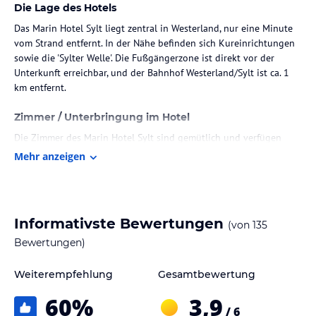
Die Lage des Hotels
Das Marin Hotel Sylt liegt zentral in Westerland, nur eine Minute
vom Strand entfernt. In der Nähe befinden sich Kureinrichtungen
sowie die 'Sylter Welle'. Die Fußgängerzone ist direkt vor der
Unterkunft erreichbar, und der Bahnhof Westerland/Sylt ist ca. 1
km entfernt.
Zimmer / Unterbringung im Hotel
Die Zimmer des Marin Hotel Sylt sind gemütlich und verfügen
über Kabel- und Sat-TV sowie über ein eigenes Bad. Es gibt
Mehr anzeigen
Doppelzimmer mit einer Größe von ca. 20-25 m² und
Einzelzimmer mit einer Größe von ca. 17-22 m². Ausstattung der
Zimmer umfasst Heizung, Safe, Minibar, WLAN, Flatscreen-TV,
täglicher Reinigungsservice, Dusche und WC. Ein Babybett kann
Informativste Bewertungen
(von
135
gegen Gebühr bereitgestellt werden.
Bewertungen)
Gastronomie im Hotel
Weiterempfehlung
Gesamtbewertung
Das Marin Hotel Sylt bietet ein Frühstück in Form eines Buffets an.
60
%
3,9
Hinweis:
Verfasst von HolidayCheck mit Hilfe von KI. Alle
/ 6