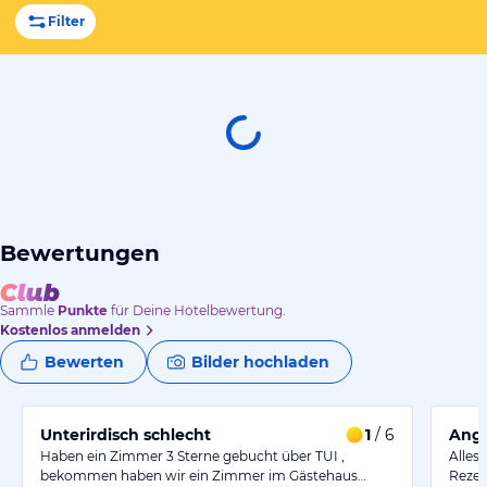
Filter
Bewertungen
Sammle
Punkte
für Deine Hotelbewertung.
Kostenlos anmelden
Bewerten
Bilder hochladen
Unterirdisch schlecht
1
/ 6
Ange
Haben ein Zimmer 3 Sterne gebucht über TUI ,
Alles
bekommen haben wir ein Zimmer im Gästehaus…
Rezep