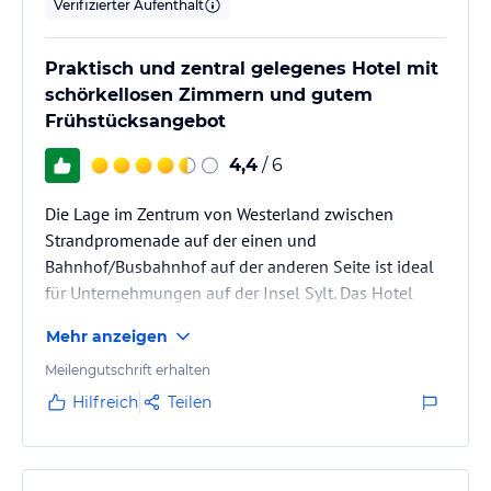
Verifizierter Aufenthalt
Praktisch und zentral gelegenes Hotel mit
schörkellosen Zimmern und gutem
Frühstücksangebot
4,4
/ 6
Die Lage im Zentrum von Westerland zwischen
Strandpromenade auf der einen und
Bahnhof/Busbahnhof auf der anderen Seite ist ideal
für Unternehmungen auf der Insel Sylt. Das Hotel
bietet schnörkellose Zimmer und ein gutes
Mehr anzeigen
Frühstucksbuffet.
Meilengutschrift erhalten
Hilfreich
Teilen