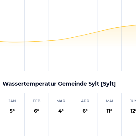
Wassertemperatur
Gemeinde Sylt [Sylt]
JAN
FEB
MÄR
APR
MAI
JU
5
°
6
°
4
°
6
°
11
°
12