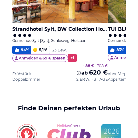
Strandhotel Sylt, BW Collection Hotel by Best Western
TUI BLUE S
Gemeinde Sylt [Sylt], Schleswig-Holstein
Gemeinde Sylt [S
94
%
5,1
/
6
83
%
5,
123 Bew.
Anmelden &
+
1
Anmelden &
69 € sparen
- 88 €
708 €
620 €
ab
Frühstück
ohne Verpflegu
Doppelzimmer
2 ERW. • 3 TAGE
Appartement
Finde Deinen perfekten Urlaub