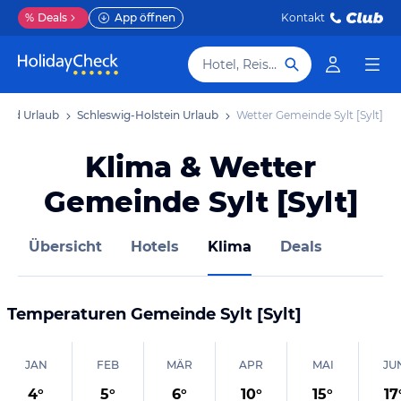
%
Deals
App öffnen
Kontakt
Hotel, Reiseziel
and Urlaub
Schleswig-Holstein Urlaub
Wetter Gemeinde Sylt [Sylt]
Klima & Wetter
Gemeinde Sylt [Sylt]
Übersicht
Hotels
Klima
Deals
Temperaturen
Gemeinde Sylt [Sylt]
JAN
FEB
MÄR
APR
MAI
JU
4
°
5
°
6
°
10
°
15
°
17