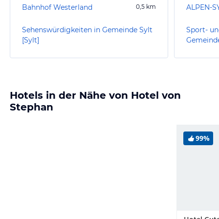
Bahnhof Westerland
0,5
km
ALPEN-SY
Sehenswürdigkeiten in Gemeinde Sylt
Sport- un
[Sylt]
Gemeinde 
Hotels in der Nähe von Hotel von
Stephan
99%