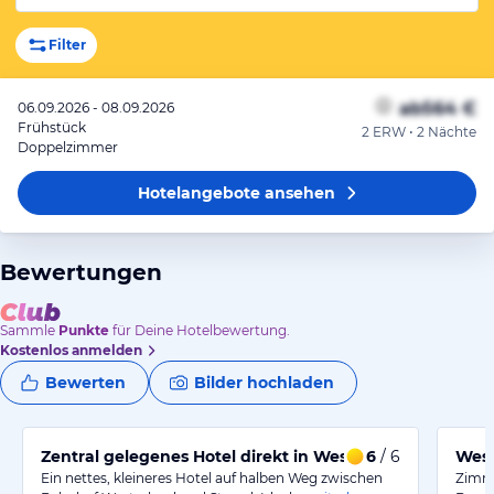
Filter
ab
564 €
06.09.2026 - 08.09.2026
Frühstück
2 ERW • 2 Nächte
Doppelzimmer
Hotelangebote
ansehen
Bewertungen
Sammle
Punkte
für Deine Hotelbewertung.
Kostenlos anmelden
Bewerten
Bilder hochladen
Zentral gelegenes Hotel direkt in Westerland an
6
/ 6
West
Ein nettes, kleineres Hotel auf halben Weg zwischen
Zimme