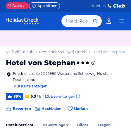
%
Deals
App öffnen
Kontakt
Hotel, Reiseziel
 Sylt [Sylt] Urlaub
Gemeinde Sylt [Sylt] Hotels
Hotel von Stephan
Hotel von Stephan
Friedrichstraße 25 25980 Westerland Schleswig-Holstein
Deutschland
Auf Karte anzeigen
126
Bewertungen
89%
5,0
/ 6
Bewerten
Hochladen
Merken
Hotelübersicht
Bewertungen
Bilder
Fragen