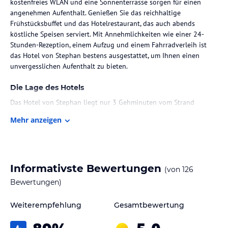
kostenfreies WLAN und eine Sonnenterrasse sorgen für einen
angenehmen Aufenthalt. Genießen Sie das reichhaltige
Frühstücksbuffet und das Hotelrestaurant, das auch abends
köstliche Speisen serviert. Mit Annehmlichkeiten wie einer 24-
Stunden-Rezeption, einem Aufzug und einem Fahrradverleih ist
das Hotel von Stephan bestens ausgestattet, um Ihnen einen
unvergesslichen Aufenthalt zu bieten.
Die Lage des Hotels
Das Hotel von Stephan liegt nur 3 Gehminuten vom Strand
entfernt und ist somit der perfekte Ausgangspunkt, um die
Mehr anzeigen
Schönheit der Nordsee zu genießen. Die zentrale Lage an der
Einkaufsmeile Friedrichstraße bietet Ihnen zudem die Möglichkeit,
die vielen Geschäfte und Restaurants in der Umgebung zu
erkunden. Die Gegend ist auch ein beliebtes Wanderziel, so dass
Sie die atemberaubende Natur der Insel Sylt in vollen Zügen
Informativste Bewertungen
(von
126
erleben können. Der Bahnhof Westerland (Sylt) ist nur 1 km vom
Bewertungen)
Hotel entfernt, so dass Sie bequem mit dem Zug anreisen können.
Weiterempfehlung
Gesamtbewertung
Zimmer / Unterbringung im Hotel
Die klassisch gestalteten Zimmer im Hotel von Stephan bieten