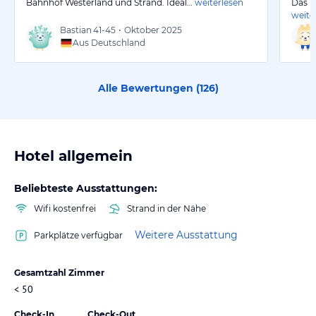
Bahnhof Westerland und Strand. Ideal…
weiterlesen
Das B
weite
Bastian
41-45
•
Oktober 2025
Aus Deutschland
Alle Bewertungen (
126
)
Hotel allgemein
Beliebteste Ausstattungen:
Wifi kostenfrei
Strand in der Nähe
Weitere Ausstattung
Parkplätze verfügbar
Gesamtzahl Zimmer
< 50
Check-In
Check-Out