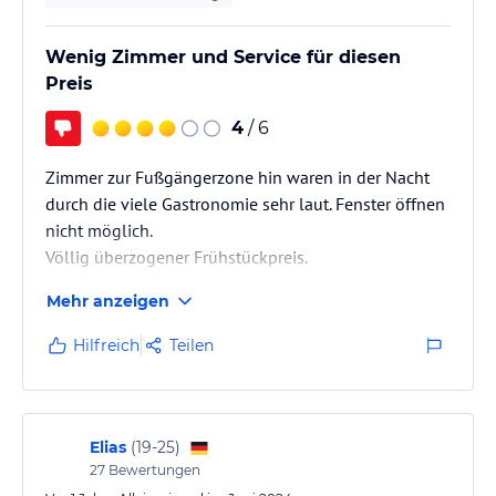
Wenig Zimmer und Service für diesen
Preis
4
/ 6
Zimmer zur Fußgängerzone hin waren in der Nacht
durch die viele Gastronomie sehr laut. Fenster öffnen
nicht möglich.
Völlig überzogener Frühstückpreis.
Zimmer klein und ohne Klimaanlage.
Mehr anzeigen
Positiv kurzer Weg zum Strand.
Hilfreich
Teilen
Elias
(
19-25
)
27
Bewertungen