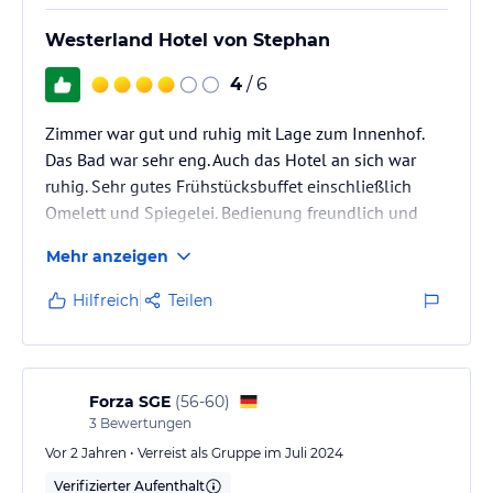
Westerland Hotel von Stephan
4
/ 6
Zimmer war gut und ruhig mit Lage zum Innenhof.
Das Bad war sehr eng. Auch das Hotel an sich war
ruhig. Sehr gutes Frühstücksbuffet einschließlich
Omelett und Spiegelei. Bedienung freundlich und
und zurückhaltend. Lage sehr zentral. Rezeption war
Mehr anzeigen
besetzt bis alle Gäste abends da waren. Heizung
wurde nachts sehr gedrosselt, so dass ich da leider
Hilfreich
Teilen
gefroren habe.
Forza SGE
(
56-60
)
3
Bewertungen
Vor 2 Jahren • Verreist als Gruppe im Juli 2024
Verifizierter Aufenthalt