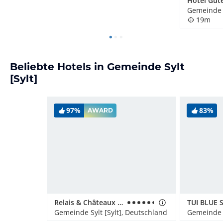
Hotel Gut
Gemeinde S
19m
Beliebte Hotels in Gemeinde Sylt
[Sylt]
97%
83%
AWARD
Relais & Châteaux Landhaus Stricker
TUI BLUE S
Gemeinde Sylt [Sylt], Deutschland
Gemeinde S