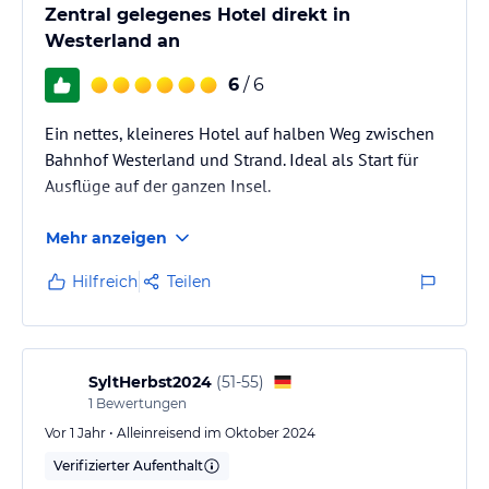
Sie die Umgebung bequem erkunden können. Die
Zentral gelegenes Hotel direkt in
atemberaubende Natur und die malerischen Wanderwege in der
Westerland an
Umgebung laden zu ausgedehnten Spaziergängen und
Wanderungen ein. Parkplätze stehen kostenfrei zur Verfügung, so
6
/ 6
dass Sie Ihr Auto sicher abstellen können.
Ein nettes, kleineres Hotel auf halben Weg zwischen
Hinweis:
Verfasst von HolidayCheck mit Hilfe von KI. Alle
Bahnhof Westerland und Strand. Ideal als Start für
Angaben ohne Gewähr. Bitte lies vor der Buchung die
verbindlichen
Ausflüge auf der ganzen Insel.
Angebotsdetails
des jeweiligen Veranstalters.
Mehr anzeigen
Hilfreich
Teilen
SyltHerbst2024
(
51-55
)
1
Bewertungen
Vor 1 Jahr • Alleinreisend im Oktober 2024
Verifizierter Aufenthalt