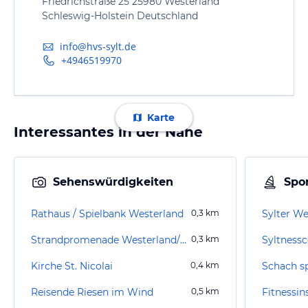
Friedrichstraße 25 25980 Westerland
Schleswig-Holstein Deutschland
info@hvs-sylt.de
+4946519970
Karte
Interessantes in der Nähe
Sehenswürdigkeiten
Spor
Rathaus / Spielbank Westerland
0,3
km
Sylter We
Strandpromenade Westerland/Sylt
0,3
km
Syltnessc
Kirche St. Nicolai
0,4
km
Schach sp
Reisende Riesen im Wind
0,5
km
Fitnessin