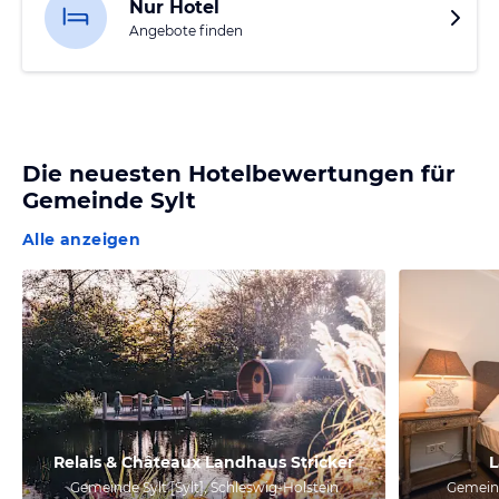
Nur Hotel
Angebote finden
Die neuesten Hotelbewertungen für
Gemeinde Sylt
Alle anzeigen
Relais & Châteaux Landhaus Stricker
L
Gemeinde Sylt [Sylt], Schleswig-Holstein
Gemeind