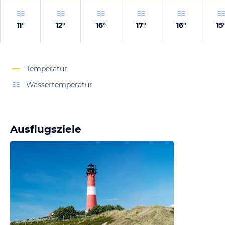
11
°
12
°
16
°
17
°
16
°
15
Temperatur
Wassertemperatur
Ausflugsziele