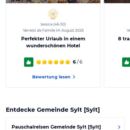
Jessica
(46-50)
Verreist als Familie im August 2026
Ve
Perfekter Urlaub in einem
8 tr
wunderschönen Hotel
6
/ 6
Bewertung lesen
Entdecke
Gemeinde Sylt [Sylt]
Pauschalreisen Gemeinde Sylt [Sylt]