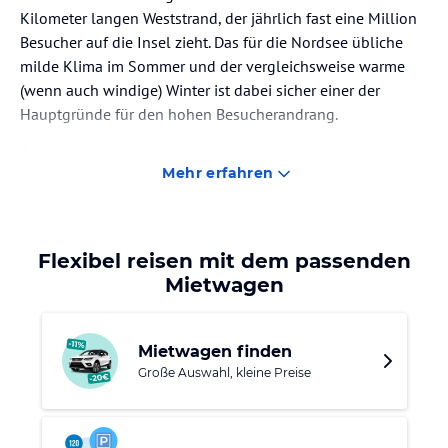
Kilometer langen Weststrand, der jährlich fast eine Million
Besucher auf die Insel zieht. Das für die Nordsee übliche
milde Klima im Sommer und der vergleichsweise warme
(wenn auch windige) Winter ist dabei sicher einer der
Hauptgründe für den hohen Besucherandrang.
Sylt und Westerland haben darüber hinaus aber noch
Mehr erfahren
weitere Vorzüge zu bieten: Im Gegensatz zu den anderen
Nordseeinseln kann man Sylt ohne Fährüberfahrt per Zug
über den Hindenburgdamm erreichen. Die Fahrtzeit ist so
deutlich kürzer. In erster Linie ist die Insel aber für die
Flexibel reisen mit dem passenden
unzähligen Möglichkeiten seine Freizeit zu gestalten und
Mietwagen
die Natur zu erleben.
Geführte Wanderungen (natürlich auch durch das
Mietwagen finden
Wattenmeer), Surfen oder Fallschirmspringen sind nur eine
Große Auswahl, kleine Preise
kleine Auswahl der Möglichkeiten, die die zahlreichen
Freizeitangebote bieten. Sicher ist auch das ein Grund
warum der durchschnittliche Besucher sich über eine