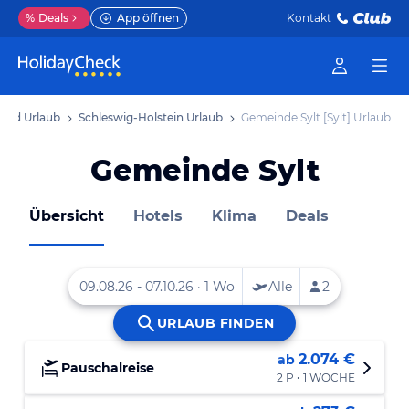
%
Deals
App öffnen
Kontakt
and Urlaub
Schleswig-Holstein Urlaub
Gemeinde Sylt [Sylt] Urlaub
Gemeinde Sylt
Übersicht
Hotels
Klima
Deals
2.074 €
ab
Pauschalreise
2 P • 1 WOCHE