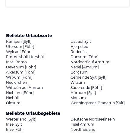
Beliebte Urlaubsorte
Kampen [Sylt]
List auf Sylt
Utersum [Föhr]
Hjerpsted
Wyk auf Föhr
Rodenäs
Emmelsbüll-Horsbüll
Dunsum [Föhr]
Insel Romo
Norddorf auf Amrum
Oevenum [Föhr]
Nebel [Amrum]
Alkersum [Föhr]
Borgsum
Wrixum [Föhr]
Gemeinde Sylt [Sylt]
Neukirchen
Witsum
Wittdün auf Amrum
Süderende [Föhr]
Nieblum [Föhr]
Hörnum [Sylt]
Niebüll
Morsum
Oldsum
Wenningstedt-Braderup [Sylt]
Beliebte Urlaubsgebiete
Westerland (Sylt)
Deutsche Nordseeinseln
Insel Sylt
Insel Amrum
Insel Föhr
Nordfriesland