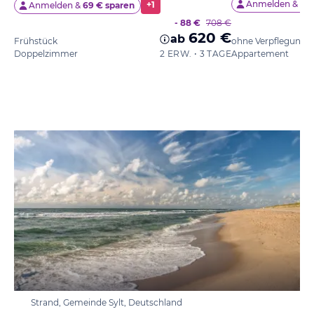
Anmelden &
50 
+
1
Anmelden &
69 € sparen
- 88 €
708 €
620 €
ab
Frühstück
ohne Verpflegung
Doppelzimmer
2 ERW. • 3 TAGE
Appartement
Strand, Gemeinde Sylt, Deutschland