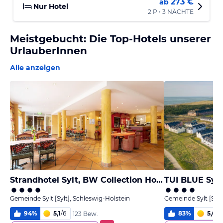
273 €
ab
Nur Hotel
2 P • 3 NÄCHTE
Meistgebucht: Die Top-Hotels unserer
UrlauberInnen
Alle anzeigen
Strandhotel Sylt, BW Collection Hotel by Best Western
TUI BLUE Sylt
Gemeinde Sylt [Sylt], Schleswig-Holstein
Gemeinde Sylt [Sylt
94
%
5,1
/
6
83
%
5,0
/
6
123 Bew.