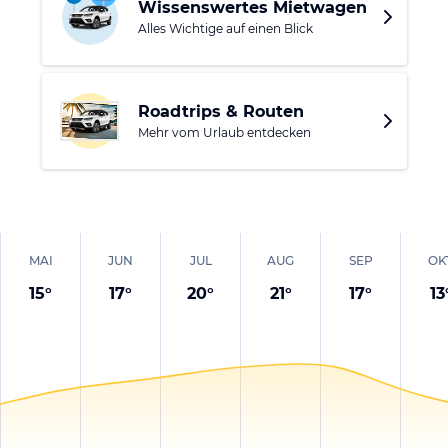
Wissenswertes Mietwagen
Woche auf der Insel aufhält.
Alles Wichtige auf einen Blick
Roadtrips & Routen
Mehr vom Urlaub entdecken
MAI
JUN
JUL
AUG
SEP
OK
15
°
17
°
20
°
21
°
17
°
13