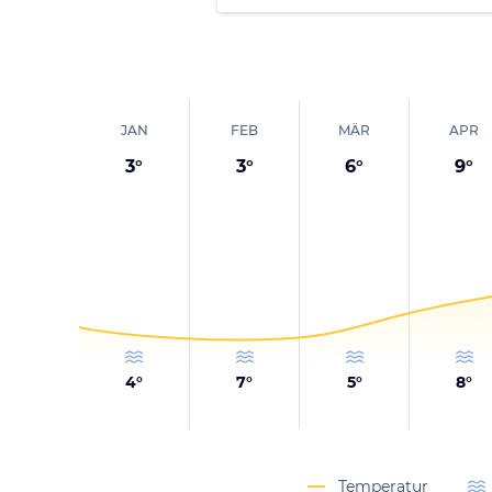
JAN
FEB
MÄR
APR
3
°
3
°
6
°
9
°
4
°
7
°
5
°
8
°
Temperatur