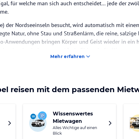
gal, für welche man sich auch entscheidet… jede der zwölf
rme.
e) der Nordseeinseln besucht, wird automatisch mit einem
egte Natur, ohne Stau und Straßenlärm, die reine, salzige
o-Anwendungen bringen Körper und Geist wieder in ein 
rdseeinseln sind naturgemäß ein Eldorado für Wasserspor
Mehr erfahren
f- und Kite-Events auf Sylt, die aufgrund ihrer Top-Beding
r anziehen.
lbst auf die Wellen wagen will, findet auf den Nordseeins
d obendrein eine atemberaubende Küstenkulisse.
bel reisen mit dem passenden Mie
Wissenswertes
Mietwagen
Alles Wichtige auf einen
Blick