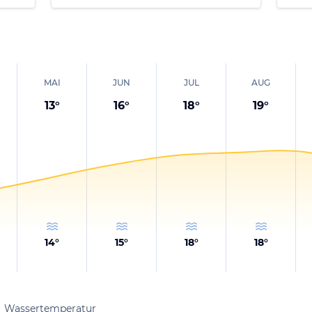
MAI
JUN
JUL
AUG
13
°
16
°
18
°
19
°
14
°
15
°
18
°
18
°
Wassertemperatur