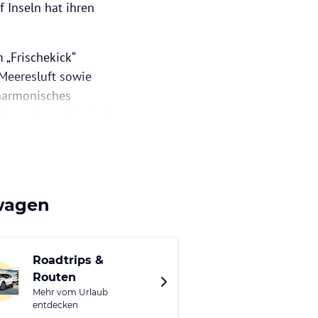
 Inseln hat ihren
 „Frischekick“
 Meeresluft sowie
harmonisches
tler – legendär sind
ungen jedes Jahr die
eln die allerbesten
twagen
Roadtrips &
Routen
Mehr vom Urlaub
entdecken