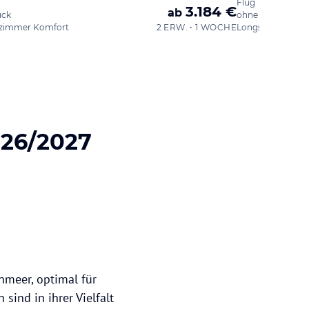
Flug
3.184 €
ab
ück
ohne Verpflegun
zimmer Komfort
2 ERW. • 1 WOCHE
026/2027
nmeer, optimal für
sind in ihrer Vielfalt