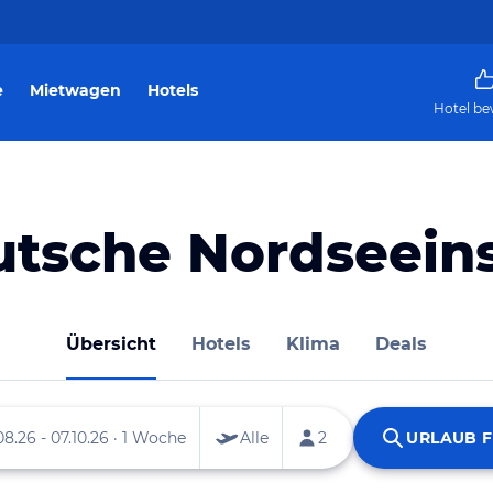
e
Mietwagen
Hotels
Hotel be
tsche Nordseein
Übersicht
Hotels
Klima
Deals