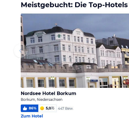
Meistgebucht: Die Top-Hotels
Nordsee Hotel Borkum
Borkum, Niedersachsen
86
%
5,0
/
6
447 Bew.
Zum Hotel