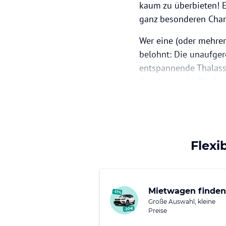
kaum zu überbieten! E
ganz besonderen Cha
Wer eine (oder mehrer
belohnt: Die unaufger
entspannende Thalass
Gleichgewicht. Die No
vor allem die Windsur
besten Spitzensportle
Doch auch, wer sich se
Voraussetzungen – un
Flexi
Mietwagen finden
Große Auswahl, kleine
Preise