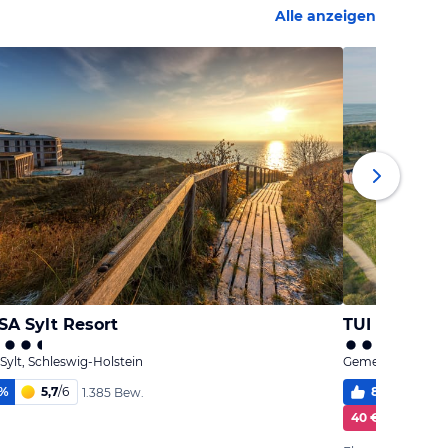
Alle anzeigen
A Sylt Resort
TUI BLUE Sy
 Sylt, Schleswig-Holstein
Gemeinde Sylt [Sy
%
5,7
/
6
83
%
5,0
1.385 Bew.
40 € Cashback