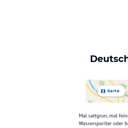
Deutsch
Karte
Mal sattgrün, mal fei
Wassersportler oder be