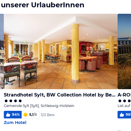
 unserer UrlauberInnen
Strandhotel Sylt, BW Collection Hotel by Best Western
A-ROS
Gemeinde Sylt [Sylt], Schleswig-Holstein
List auf
94
%
5,1
/
6
96
123 Bew.
Zum Hotel