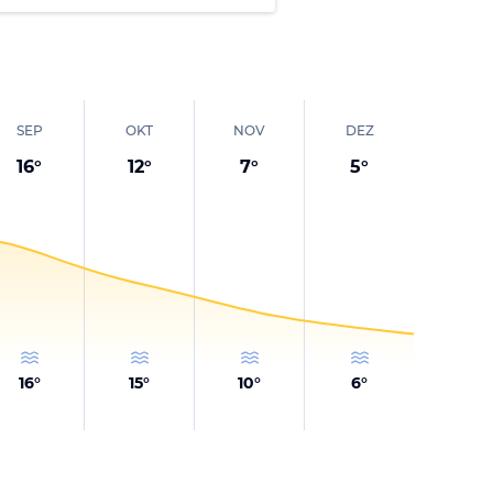
SEP
OKT
NOV
DEZ
16
°
12
°
7
°
5
°
16
°
15
°
10
°
6
°