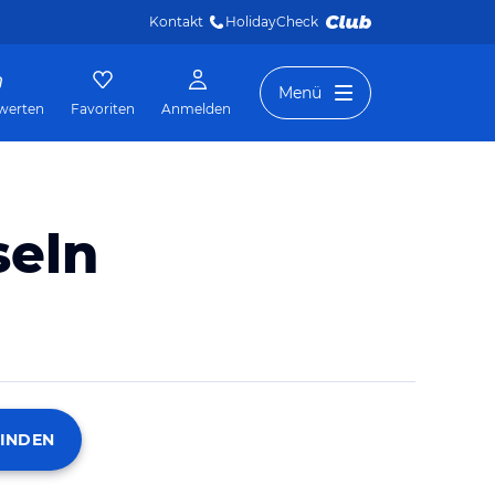
Kontakt
HolidayCheck 
Menü
werten
Favoriten
Anmelden
seln