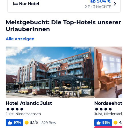
504 €
ab
Nur Hotel
2 P • 3 NÄCHTE
Meistgebucht: Die Top-Hotels unserer
UrlauberInnen
Alle anzeigen
Hotel Atlantic Juist
Nordseehotel
Juist, Niedersachsen
Juist, Niedersachse
97
%
5,1
/
6
88
%
4,9
/
6
829 Bew.