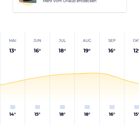
Mehr vom Urlaub entdecken
MAI
JUN
JUL
AUG
SEP
OK
13
°
16
°
18
°
19
°
16
°
12
14
°
15
°
18
°
18
°
16
°
15