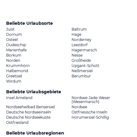
Beliebte Urlaubsorte
Juist
Baltrum
Dornum
Hage
Osteel
Norderney
Oudeschip
Leezdorf
Marienhafe
Hagermarsch
Borkum
Nesse
Norden
Großheide
Krummhörn
Upgant-Schott
Halbemond
Neßmersiel
Greetsiel
Berumbur
Wirdum
Beliebte Urlaubsgebiete
Insel Ameland
Nordsee-Jade-Weser
(Wesermarsch)
Nordseeheilbad Bensersiel
Nordsee
Deutsche Nordseeinseln
Ostfriesische Inseln
Deutsche Nordseeküste
Horumersiel-Schillig
Ostfriesland
Beliebte Urlaubsregionen