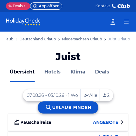
%
Deals
App öffnen
Kontakt
 Urlaub
Deutschland Urlaub
Niedersachsen Urlaub
Juist Urlaub
Juist
Übersicht
Hotels
Klima
Deals
Pauschalreise
ANGEBOTE