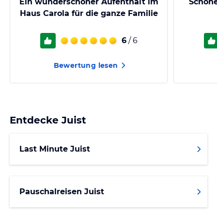
Ein wunderschöner Aufenthalt im
Schöne
Haus Carola für die ganze Familie
6
/ 6
Bewertung lesen
Entdecke
Juist
Last Minute Juist
Pauschalreisen Juist