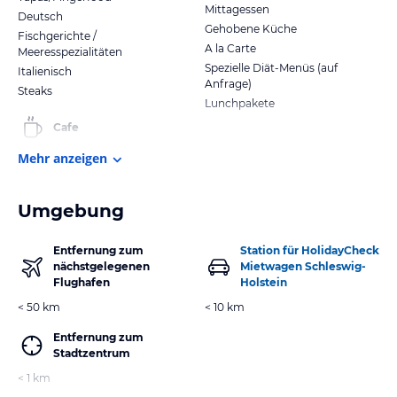
Mittagessen
Deutsch
Gehobene Küche
Fischgerichte /
A la Carte
Meeresspezialitäten
Spezielle Diät-Menüs (auf
Italienisch
Anfrage)
Steaks
Lunchpakete
Cafe
Mehr anzeigen
Umgebung
Entfernung zum
Station für HolidayCheck
nächstgelegenen
Mietwagen Schleswig-
Flughafen
Holstein
< 50 km
< 10 km
Entfernung zum
Stadtzentrum
< 1 km