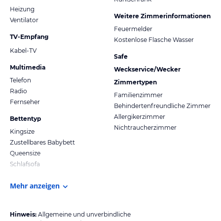
Heizung
Weitere Zimmerinformationen
Ventilator
Feuermelder
TV-Empfang
Kostenlose Flasche Wasser
Kabel-TV
Safe
Multimedia
Weckservice/Wecker
Telefon
Zimmertypen
Radio
Familienzimmer
Fernseher
Behindertenfreundliche Zimmer
Allergikerzimmer
Bettentyp
Nichtraucherzimmer
Kingsize
Zustellbares Babybett
Queensize
Schlafsofa
Mehr anzeigen
Hinweis:
Allgemeine und unverbindliche