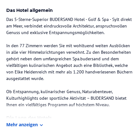
Das Hotel allgemein
Das 5-Sterne-Superior BUDERSAND Hotel - Golf & Spa - Sylt direkt
am Meer, verbindet eindrucksvolle Architektur, anspruchsvollen
Genuss und exklusive Entspannungsmöglichkeiten.
In den 77 Zimmern werden Sie mit wohltuend weiten Ausblicken
in alle vier Himmelsrichtungen verwöhnt. Zu den Besonderheiten
gehört neben dem umfangreichen Spa.budersand und dem
vielfältigen kulinarischen Angebot auch eine Bibliothek, welche
von Elke Heidenreich mit mehr als 1.200 handverlesenen Büchern
ausgestattet wurde.
Ob Entspannung, kulinarischer Genuss, Naturabenteuer,
Kulturhighlights oder sportliche Aktivität – BUDERSAND bietet
Ihnen ein vielfältiges Programm auf höchstem Niveau.
Die Lage des Hotels
Mehr anzeigen
Auf der Nordseeinsel Sylt in Hörnum direkt am Meer, umgeben von
Dünen, einem True Links Golfplatz und einem kleinen Yachthafen
mit Leuchtturm.