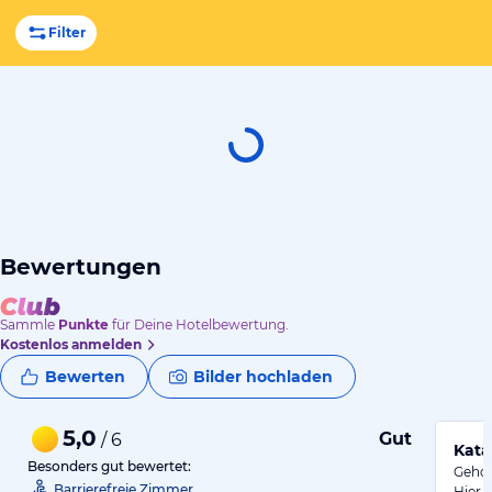
Filter
Bewertungen
Sammle
Punkte
für Deine Hotelbewertung.
Kostenlos anmelden
Bewerten
Bilder hochladen
5,0
Gut
/ 6
Kata
Besonders gut bewertet:
Gehob
Barrierefreie Zimmer
Hier 