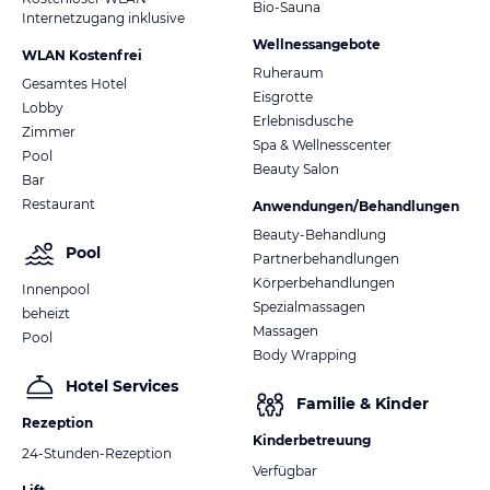
Bio-Sauna
Internetzugang inklusive
Wellnessangebote
WLAN Kostenfrei
Ruheraum
Gesamtes Hotel
Eisgrotte
Lobby
Erlebnisdusche
Zimmer
Spa & Wellnesscenter
Pool
Beauty Salon
Bar
Restaurant
Anwendungen/Behandlungen
Beauty-Behandlung
Pool
Partnerbehandlungen
Körperbehandlungen
Innenpool
Spezialmassagen
beheizt
Massagen
Pool
Body Wrapping
Hotel Services
Familie & Kinder
Rezeption
Kinderbetreuung
24-Stunden-Rezeption
Verfügbar