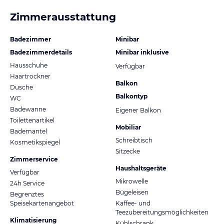
Zimmerausstattung
Badezimmer
Minibar
Badezimmerdetails
Minibar inklusive
Hausschuhe
Verfügbar
Haartrockner
Balkon
Dusche
Balkontyp
WC
Badewanne
Eigener Balkon
Toilettenartikel
Mobiliar
Bademantel
Schreibtisch
Kosmetikspiegel
Sitzecke
Zimmerservice
Haushaltsgeräte
Verfügbar
Mikrowelle
24h Service
Bügeleisen
Begrenztes
Speisekartenangebot
Kaffee- und
Teezubereitungsmöglichkeiten
Klimatisierung
Kühlschrank