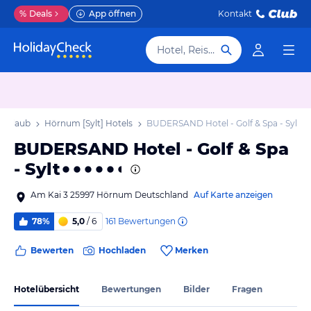
%
Deals
App öffnen
Kontakt
Hotel, Reiseziel
 Urlaub
Hörnum [Sylt] Hotels
BUDERSAND Hotel - Golf & Spa - Sylt
BUDERSAND Hotel - Golf & Spa
- Sylt
Am Kai 3 25997 Hörnum Deutschland
Auf Karte anzeigen
161
Bewertungen
78%
5,0
/ 6
Bewerten
Hochladen
Merken
Hotelübersicht
Bewertungen
Bilder
Fragen