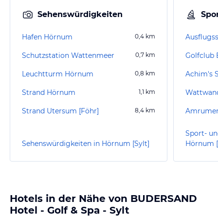
Sehenswürdigkeiten
Spor
Hafen Hörnum
0,4
km
Ausflugss
Schutzstation Wattenmeer
0,7
km
Golfclub
Leuchtturm Hörnum
0,8
km
Achim's 
Strand Hörnum
1,1
km
Wattwand
Strand Utersum [Föhr]
8,4
km
Amrumer 
Sport- un
Sehenswürdigkeiten in Hörnum [Sylt]
Hörnum [
Hotels in der Nähe von BUDERSAND
Hotel - Golf & Spa - Sylt