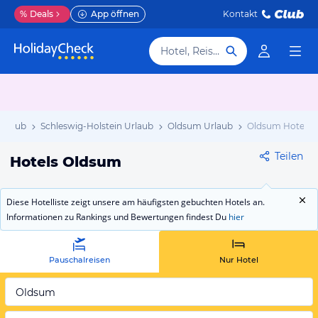
%
Deals
App öffnen
Kontakt
Hotel, Reiseziel
Urlaub
Schleswig-Holstein Urlaub
Oldsum Urlaub
Oldsum Hotels
Teilen
Hotels Oldsum
Diese Hotelliste zeigt unsere am häufigsten gebuchten Hotels an.
Informationen zu Rankings und Bewertungen findest Du
hier
Pauschalreisen
Nur Hotel
Oldsum