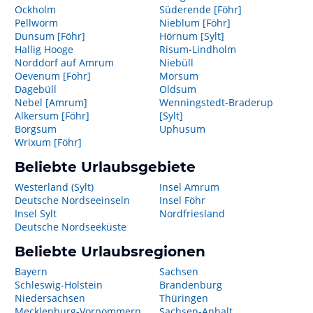
Ockholm
Süderende [Föhr]
Pellworm
Nieblum [Föhr]
Dunsum [Föhr]
Hörnum [Sylt]
Hallig Hooge
Risum-Lindholm
Norddorf auf Amrum
Niebüll
Oevenum [Föhr]
Morsum
Dagebüll
Oldsum
Nebel [Amrum]
Wenningstedt-Braderup
Alkersum [Föhr]
[Sylt]
Borgsum
Uphusum
Wrixum [Föhr]
Beliebte Urlaubsgebiete
Westerland (Sylt)
Insel Amrum
Deutsche Nordseeinseln
Insel Föhr
Insel Sylt
Nordfriesland
Deutsche Nordseeküste
Beliebte Urlaubsregionen
Bayern
Sachsen
Schleswig-Holstein
Brandenburg
Niedersachsen
Thüringen
Mecklenburg-Vorpommern
Sachsen-Anhalt