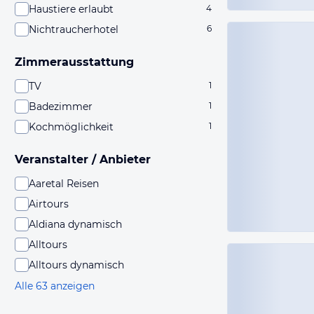
Haustiere erlaubt
4
Nichtraucherhotel
6
Zimmerausstattung
TV
1
Badezimmer
1
Kochmöglichkeit
1
Veranstalter / Anbieter
Aaretal Reisen
Airtours
Aldiana dynamisch
Alltours
Alltours dynamisch
Alle 63 anzeigen