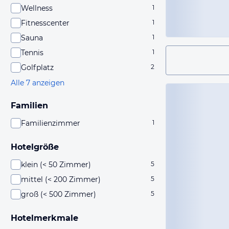
Wellness
1
Fitnesscenter
1
Sauna
1
Tennis
1
Golfplatz
2
Alle 7 anzeigen
Familien
Familienzimmer
1
Hotelgröße
klein (< 50 Zimmer)
5
mittel (< 200 Zimmer)
5
groß (< 500 Zimmer)
5
Hotelmerkmale