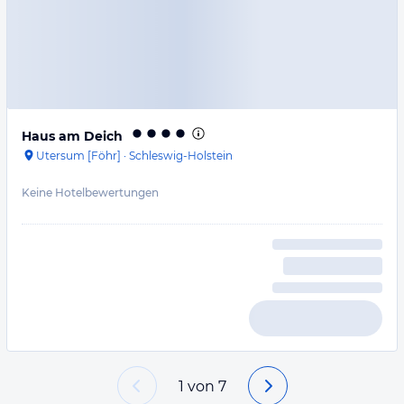
Haus am Deich
Utersum [Föhr]
·
Schleswig-Holstein
Keine Hotelbewertungen
1
von
7