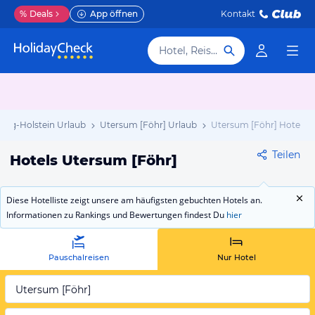
%
Deals
App öffnen
Kontakt
Hotel, Reiseziel
swig-Holstein Urlaub
Utersum [Föhr] Urlaub
Utersum [Föhr] Hotels
Teilen
Hotels Utersum [Föhr]
Diese Hotelliste zeigt unsere am häufigsten gebuchten Hotels an.
Informationen zu Rankings und Bewertungen findest Du
hier
Pauschalreisen
Nur Hotel
Utersum [Föhr]