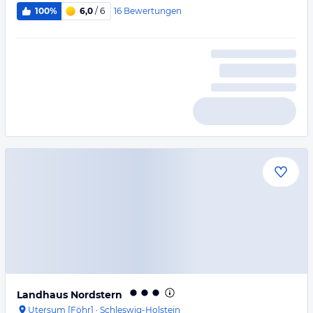
16
Bewertungen
100%
6,0
/ 6
Landhaus Nordstern
Utersum [Föhr]
·
Schleswig-Holstein