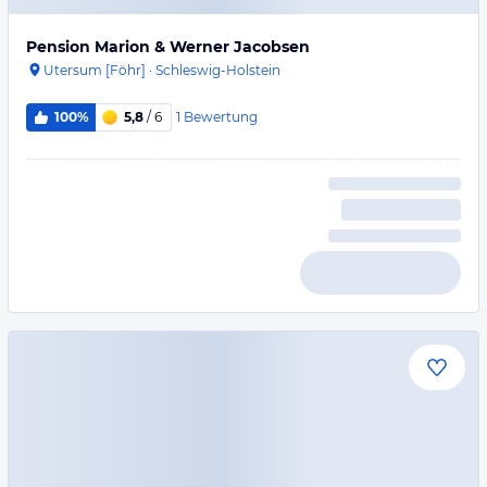
Pension Marion & Werner Jacobsen
Utersum [Föhr]
·
Schleswig-Holstein
1
Bewertung
100%
5,8
/ 6