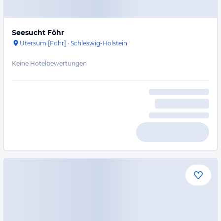
Seesucht Föhr
Utersum [Föhr]
·
Schleswig-Holstein
Keine Hotelbewertungen