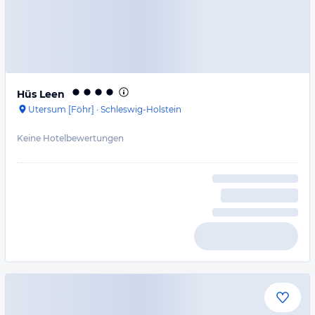
Hüs Leen
Utersum [Föhr]
·
Schleswig-Holstein
Keine Hotelbewertungen