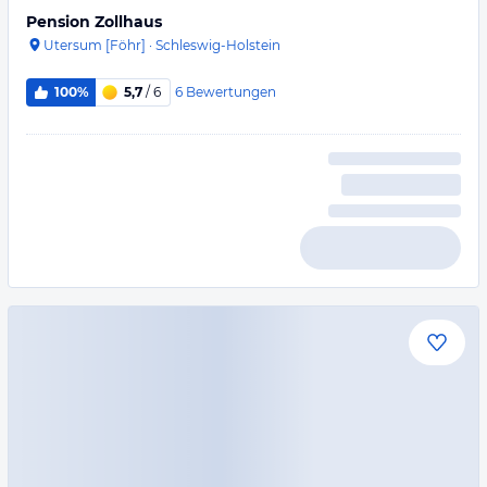
Pension Zollhaus
Utersum [Föhr]
·
Schleswig-Holstein
6
Bewertungen
100%
5,7
/ 6