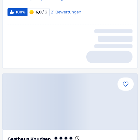
21
Bewertungen
100%
6,0
/ 6
Gasthaus Knudsen