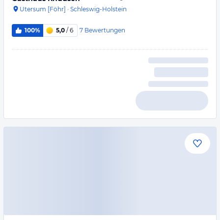
Utersum [Föhr]
·
Schleswig-Holstein
7
Bewertungen
100%
5,0
/ 6