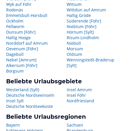
Wyk auf Föhr
Witsum
Rodenäs
Wittdün auf Amrum
Emmelsbüll-Horsbüll
Hallig Gröde
Ockholm
Süderende [Föhr]
Pellworm
Nieblum [Föhr]
Dunsum [Föhr]
Hörnum [Sylt]
Hallig Hooge
Risum-Lindholm
Norddorf auf Amrum
Niebüll
Oevenum [Föhr]
Morsum
Dagebüll
Oldsum
Nebel [Amrum]
Wenningstedt-Braderup
Alkersum [Föhr]
[Sylt]
Borgsum
Beliebte Urlaubsgebiete
Westerland (Sylt)
Insel Amrum
Deutsche Nordseeinseln
Insel Föhr
Insel Sylt
Nordfriesland
Deutsche Nordseeküste
Beliebte Urlaubsregionen
Bayern
Sachsen
Schleswig-Holstein
Brandenburg