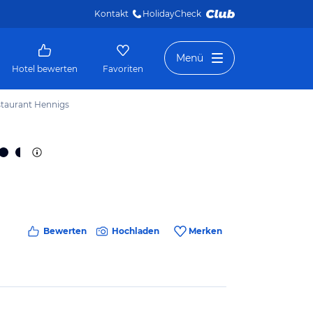
Kontakt
HolidayCheck 
Menü
Hotel bewerten
Favoriten
staurant Hennigs
Bewerten
Hochladen
Merken