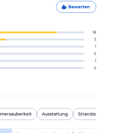
Bewerten
18
5
1
0
1
0
mersauberkeit
Ausstattung
Strandzugang
Sauna