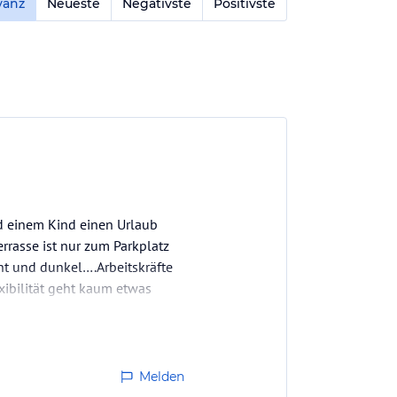
vanz
Neueste
Negativste
Positivste
d einem Kind einen Urlaub
rrasse ist nur zum Parkplatz
nt und dunkel….Arbeitskräfte
xibilität geht kaum etwas
…
Melden