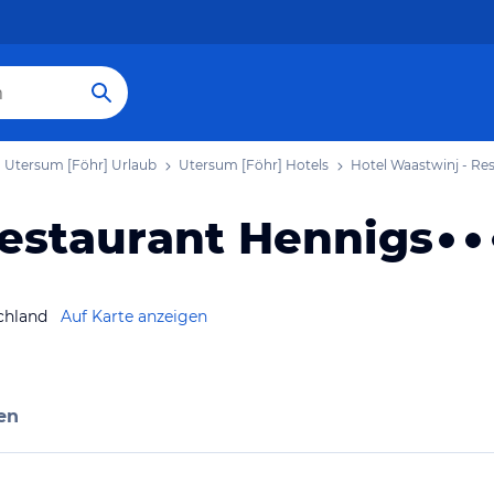
Utersum [Föhr] Urlaub
Utersum [Föhr] Hotels
Hotel Waastwinj - Re
Restaurant Hennigs
chland
Auf Karte anzeigen
en