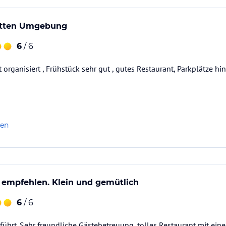
netten Umgebung
6
/ 6
organisiert , Frühstück sehr gut , gutes Restaurant, Parkplätze hi
len
u empfehlen. Klein und gemütlich
6
/ 6
eführt. Sehr freundliche Gästebetreuung, tolles Restaurant mit ein