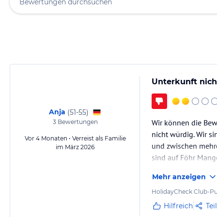
Unterkunft nich
Anja
(
51-55
)
Wir können die Bew
3
Bewertungen
nicht würdig. Wir s
Vor 4 Monaten • Verreist als Familie
und zwischen mehrer
im März 2026
sind auf Föhr Mange
spontan oder überh
Mehr anzeigen
HolidayCheck Club-Pu
Hilfreich
Tei