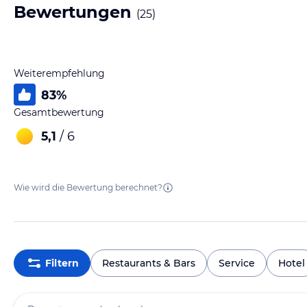
Bewertungen
(
25
)
Weiterempfehlung
83
%
Gesamtbewertung
5,1
/ 6
Wie wird die Bewertung berechnet?
Filtern
Restaurants & Bars
Service
Hotel