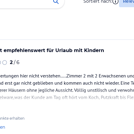
Sortiert nach:
Rele
t empfehlenswert für Urlaub mit Kindern
2
/ 6
ertungen hier nicht verstehen…..Zimmer 2 mit 2 Erwachsenen un
ind erst gar nicht geblieben und kommen auch nicht wieder. Eine Te
er Häusern ohne jegliche Aussicht. Völlig unstilisch und verwoh
lware,was der Kunde am Tag oft hört vom Koch, Putzkraft bis Fle
aupt. Dies merkt man schon beim Empfang.Frühstück kein Buffet
nkte erhalten
len