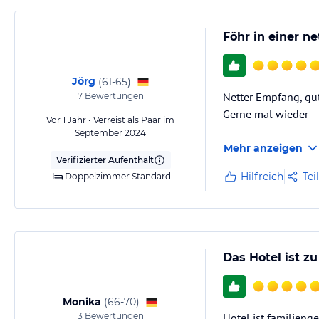
Föhr in einer 
Jörg
(
61-65
)
Netter Empfang, gut 
7
Bewertungen
Gerne mal wieder
Vor 1 Jahr • Verreist als Paar im
September 2024
Mehr anzeigen
Verifizierter Aufenthalt
Hilfreich
Tei
Doppelzimmer Standard
Das Hotel ist z
Monika
(
66-70
)
3
Bewertungen
Hotel ist familieng