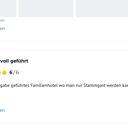
ten
len
voll geführt
6
/ 6
ingabe geführtes Familienhotel wo man nur Stammgast werden ka
len