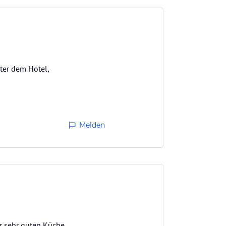
nter dem Hotel,
Melden
er sehr guten Küche.