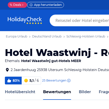
%
Deals
App herunterladen
Europa Urlaub
Deutschland Urlaub
Schleswig-Holstein Urlaub
Hotel Waastwinj - 
Ehemals:
Hotel Waastwinj gut-Hotels MEER
2 Jaardenhuug 25938 Utersum Schleswig-Holstein Deuts
83%
5,1
/ 6
25
Bewertungen
Hotelübersicht
Bewertungen
Bilder
Frag