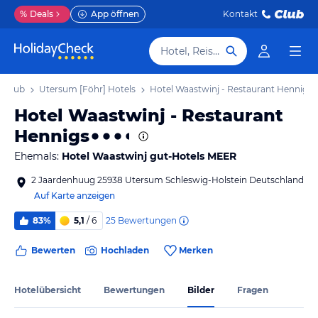
%
Deals
App öffnen
Kontakt
Hotel, Reiseziel
Urlaub
Utersum [Föhr] Hotels
Hotel Waastwinj - Restaurant Hennigs
Hotel Waastwinj - Restaurant
Hennigs
Ehemals:
Hotel Waastwinj gut-Hotels MEER
2 Jaardenhuug 25938 Utersum Schleswig-Holstein Deutschland
Auf Karte anzeigen
25
Bewertungen
83%
5,1
/ 6
Bewerten
Hochladen
Merken
Hotelübersicht
Bewertungen
Bilder
Fragen