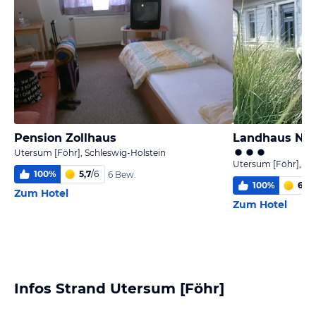
Pension Zollhaus
Landhaus Nor
Utersum [Föhr], Schleswig-Holstein
Utersum [Föhr], Sc
100
%
5,7
/
6
6 Bew.
100
%
6,0
/
Zum Hotel
Zum Hotel
Infos Strand Utersum [Föhr]