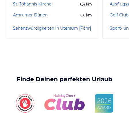
St. Johannis Kirche
Ausflugss
6,4
km
Amrumer Dünen
Golf Club
6,6
km
Sehenswürdigkeiten in Utersum [Föhr]
Finde Deinen perfekten Urlaub