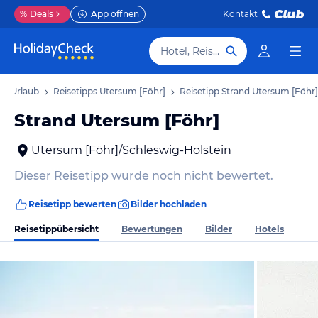
%
Deals
App öffnen
Kontakt
Hotel, Reiseziel
r] Urlaub
Reisetipps Utersum [Föhr]
Reisetipp Strand Utersum [Föhr]
Strand Utersum [Föhr]
Utersum [Föhr]/Schleswig-Holstein
Dieser Reisetipp wurde noch nicht bewertet.
Reisetipp bewerten
Bilder hochladen
Reisetippübersicht
Bewertungen
Bilder
Hotels