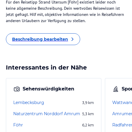
Für den Reisetipp Strand Utersum [Föhr] existiert leider noch
keine allgemeine Beschreibung. Dein wertvolles Reisewissen ist
jetzt gefragt. Hilf mit, objektive Informationen wie in Reiseführern
anderen Urlaubern zur Verfügung zu stellen.
Beschreibung bearbeiten
Interessantes in der Nähe
Sehenswürdigkeiten
Spor
Lembecksburg
Wattwand
3,9
km
Naturzentrum Norddorf Amrum
Amrumer 
5,3
km
Föhr
Radfahre
6,2
km